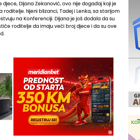
jece, Dijana Zekanović, ovo nije događaj koji je
oditelje. Njeni blizanci, Tadej i Lenka, sa starijom
uju na Konferenciji. Dijana je još dodala da su
če roditelje da imaju veći broj djece i da su ove
d.