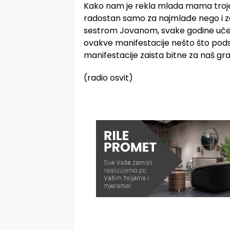
Kako nam je rekla mlada mama troje d
radostan samo za najmlađe nego i za r
sestrom Jovanom, svake godine učestv
ovakve manifestacije nešto što podsti
manifestacije zaista bitne za naš gra
(radio osvit)