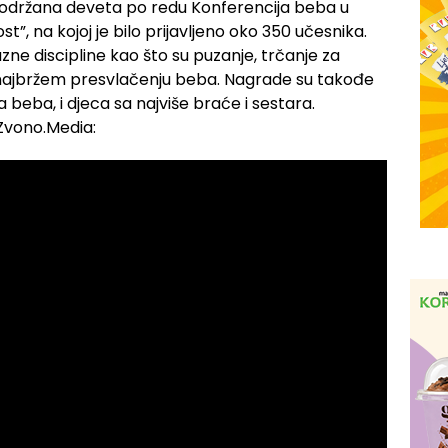
li, održana deveta po redu Konferencija beba u
st”, na kojoj je bilo prijavljeno oko 350 učesnika.
ne discipline kao što su puzanje, trčanje za
 u najbržem presvlačenju beba. Nagrade su takođe
na beba, i djeca sa najviše braće i sestara.
z Zvono.Media: