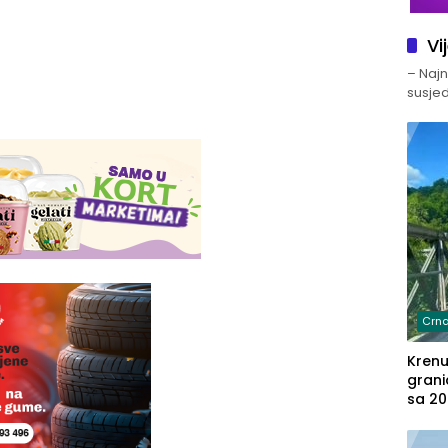
Vi
– Najno
susjed
Crna
Kren
grani
sa 20
marih
u aut