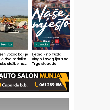
 Hronika
Najnovije
en vozač koji je
Ljetno kino Tuzla:
io dva radnika
Bingo i ovog ljeta na
ske službe na
Trgu slobode
od Loznice
a Šapcu
O)