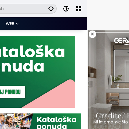
WEB
×