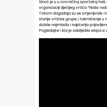
Sinoć je u u zvorničkoj sportskoj ha
organizaciji dječijeg vrtića “Naša rado
Tokom događaja su se smjenjivale raz
starije vrtićke grupe, i takmičenje
dobile najmlađa i najstarija prijavlje
Pogledajte i šta je zabilježila ekipa i