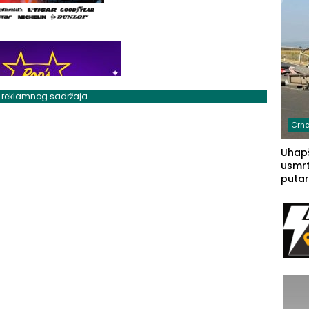
j reklamnog sadržaja
Crna
Uhapš
usmrt
putar
putu 
prem
(FOT