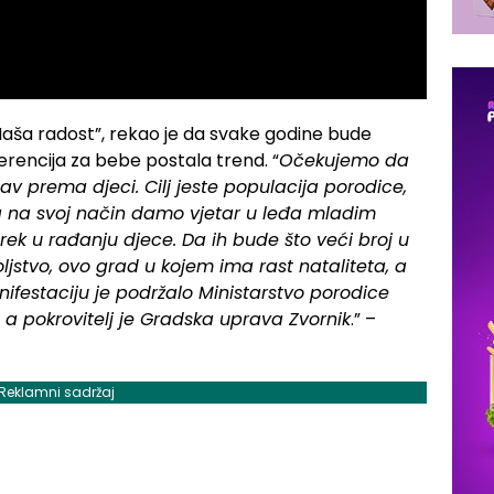
Naša radost”, rekao je da svake godine bude
nferencija za bebe postala trend. “
Očekujemo da
v prema djeci. Cilj jeste populacija porodice,
da na svoj način damo vjetar u leđa mladim
k u rađanju djece. Da ih bude što veći broj u
jstvo, ovo grad u kojem ima rast nataliteta, a
ifestaciju je podržalo Ministarstvo porodice
 a pokrovitelj je Gradska uprava Zvornik
.” –
Reklamni sadržaj