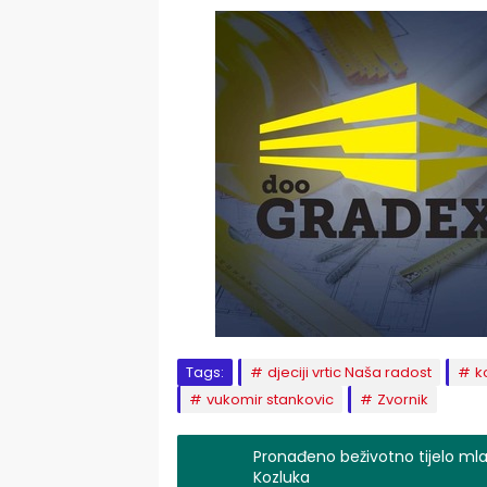
Tags:
djeciji vrtic Naša radost
k
vukomir stankovic
Zvornik
Pronađeno beživotno tijelo mlad
Kozluka