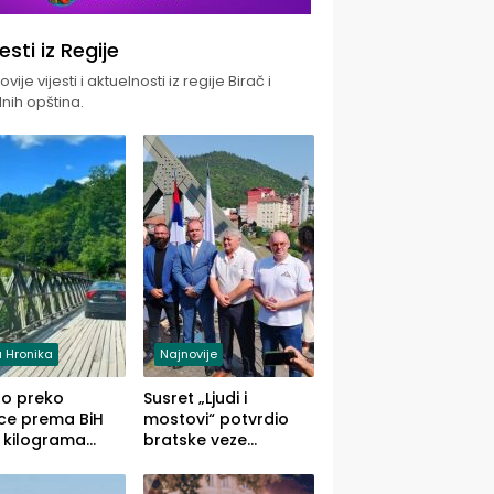
jesti iz Regije
vije vijesti i aktuelnosti iz regije Birač i
nih opština.
 Hronika
Najnovije
uo preko
Susret „Ljudi i
ce prema BiH
mostovi“ potvrdio
 kilograma
bratske veze
uane sakrivene
Zvornika i Malog
omobilu
Zvornika