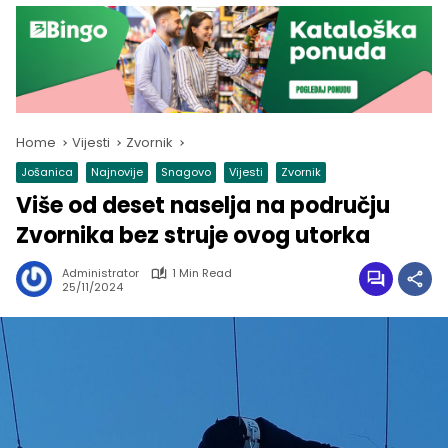
Home
Vijesti
Zvornik
Jošanica
Najnovije
Snagovo
Vijesti
Zvornik
Više od deset naselja na području
Zvornika bez struje ovog utorka
Administrator
1 Min Read
25/11/2024