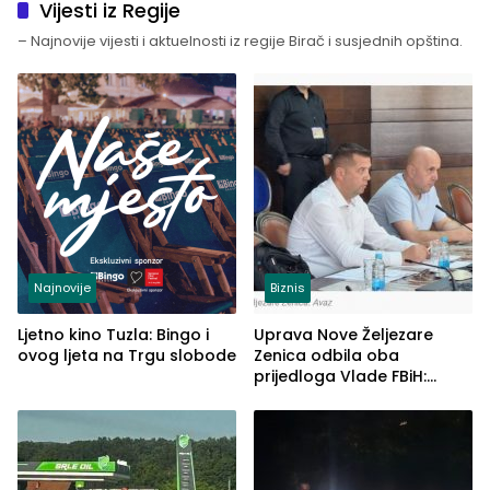
Vijesti iz Regije
– Najnovije vijesti i aktuelnosti iz regije Birač i susjednih opština.
Najnovije
Biznis
Ljetno kino Tuzla: Bingo i
Uprava Nove Željezare
ovog ljeta na Trgu slobode
Zenica odbila oba
prijedloga Vlade FBiH:
Ustrajni da je stečaj jedino
rješenje