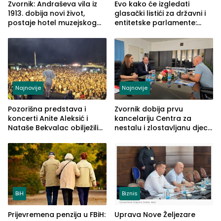
Zvornik: Andraševa vila iz
Evo kako će izgledati
1913. dobija novi život,
glasački listići za državni i
postaje hotel muzejskog
entitetske parlamente:
tipa
Najveće izmjene biće
vidljive na njima
Najnovije
Najnovije
Pozorišna predstava i
Zvornik dobija prvu
koncerti Anite Aleksić i
kancelariju Centra za
Nataše Bekvalac obilježili
nestalu i zlostavljanu djecu
četvrto veče Zvorničkog
u RS-u
ljeta (FOTO)
BiH
Biznis
Prijevremena penzija u FBiH:
Uprava Nove Željezare