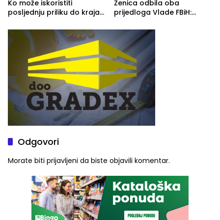
Ko može iskoristiti
Zenica odbila oba
posljednju priliku do kraja
prijedloga Vlade FBiH:
2026. godine
Ustrajni da je stečaj jedino
rješenje
Odgovori
Morate biti
prijavljeni
da biste objavili komentar.