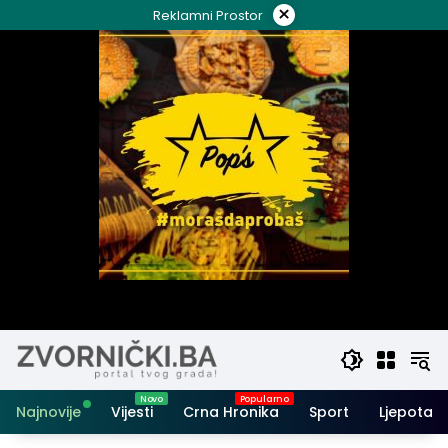
Skip
×
Reklamni Prostor
to
content
Najnovije
Vijesti
Crna Hronika
Sport
Ljepota i 