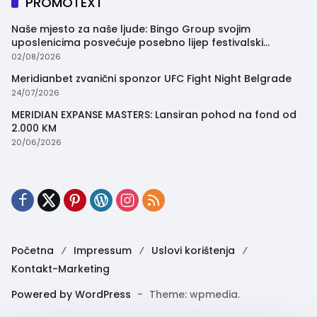
PROMOTEXT
Naše mjesto za naše ljude: Bingo Group svojim
uposlenicima posvećuje posebno lijep festivalski
trenutak
02/08/2026
Meridianbet zvanični sponzor UFC Fight Night Belgrade
24/07/2026
MERIDIAN EXPANSE MASTERS: Lansiran pohod na fond od
2.000 KM
20/06/2026
Početna
Impressum
Uslovi korištenja
Kontakt-Marketing
Powered by WordPress
-
Theme: wpmedia.