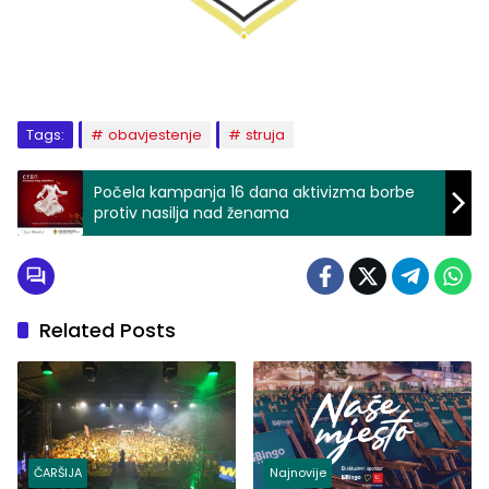
Tags:
obavjestenje
struja
Počela kampanja 16 dana aktivizma borbe
protiv nasilja nad ženama
Related Posts
ČARŠIJA
Najnovije