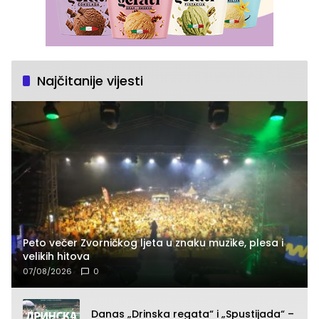
Najčitanije vijesti
Peto večer Zvorničkog ljeta u znaku muzike, plesa i
velikih hitova
07/08/2026
0
Danas „Drinska regata“ i „Spustijada“ –