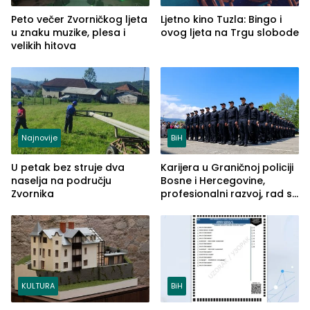
Peto večer Zvorničkog ljeta
Ljetno kino Tuzla: Bingo i
u znaku muzike, plesa i
ovog ljeta na Trgu slobode
velikih hitova
Najnovije
BiH
U petak bez struje dva
Karijera u Graničnoj policiji
naselja na području
Bosne i Hercegovine,
Zvornika
profesionalni razvoj, rad sa
savremenom opremom i
služba građanima
KULTURA
BiH