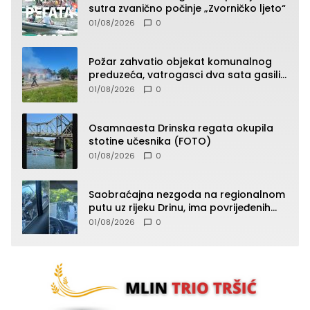
sutra zvanično počinje „Zvorničko ljeto“
01/08/2026
0
Požar zahvatio objekat komunalnog
preduzeća, vatrogasci dva sata gasili
vatru (FOTO)
01/08/2026
0
Osamnaesta Drinska regata okupila
stotine učesnika (FOTO)
01/08/2026
0
Saobraćajna nezgoda na regionalnom
putu uz rijeku Drinu, ima povrijeđenih
lica (FOTO)
01/08/2026
0