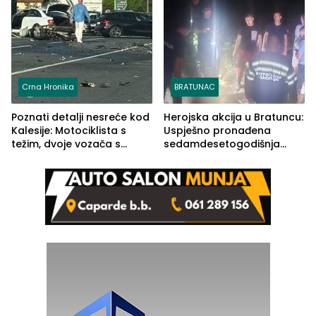
Crna Hronika
BRATUNAC
Poznati detalji nesreće kod
Herojska akcija u Bratuncu:
Kalesije: Motociklista s
Uspješno pronađena
težim, dvoje vozača s
sedamdesetogodišnja
lakšim povredama
Ivanka Lazić, rodom iz
Kravice.