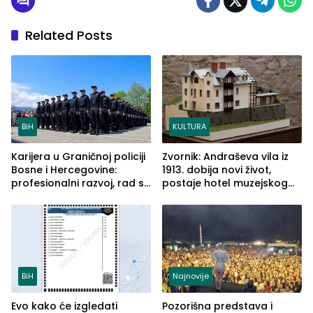
Related Posts
BiH
KULTURA
Karijera u Graničnoj policiji
Zvornik: Andraševa vila iz
Bosne i Hercegovine:
1913. dobija novi život,
profesionalni razvoj, rad sa
postaje hotel muzejskog
savremenom opremom i
tipa
služba građanima
BiH
Najnovije
Evo kako će izgledati
Pozorišna predstava i