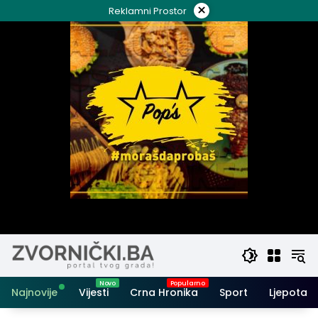
Skip
×
Reklamni Prostor
to
content
Najnovije
Vijesti
Crna Hronika
Sport
Ljepota i 