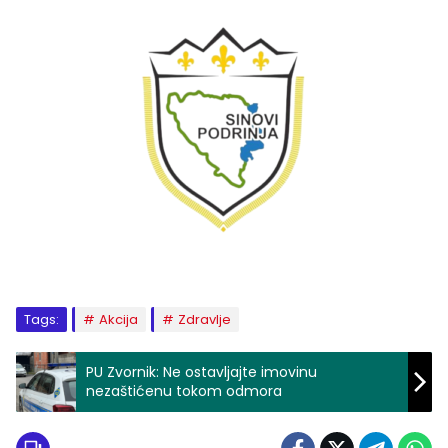
Tags:
Akcija
Zdravlje
PU Zvornik: Ne ostavljajte imovinu
nezaštićenu tokom odmora