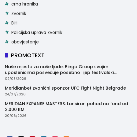
crna hronika
Zvornik
BiH
Policijska uprava Zvornik
obavjestenje
PROMOTEXT
Naše mjesto za naše ljude: Bingo Group svojim
uposlenicima posvećuje posebno lijep festivalski
trenutak
02/08/2026
Meridianbet zvanični sponzor UFC Fight Night Belgrade
24/07/2026
MERIDIAN EXPANSE MASTERS: Lansiran pohod na fond od
2.000 KM
20/06/2026