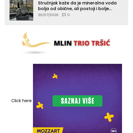
Stručnjak kaže da je mineralna voda
bolja od obične, ali postoji i bolje
rješenje
30/07/2026
0
Click here