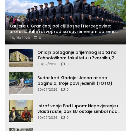
Karijera u Graničnoj policiji Bosne i Hercegovine:
profesionalni razvoj, rad sa savremenom opremom
i služba građanima
06/08/2026
0
Onlajn polaganje prijemnog ispita na
Tehnološkom fakultetu u Zvorniku, 3.
septembra u 9.00 časova
30/07/2026
0
Sudar kod Kladnja: Jedna osoba
poginula, troje povrijeđenih (FOTO)
30/07/2026
0
Istraživanje Pod lupom: Nepovjerenje u
vlasti raste, dok EU ostaje simbol nade
građana
30/07/2026
0