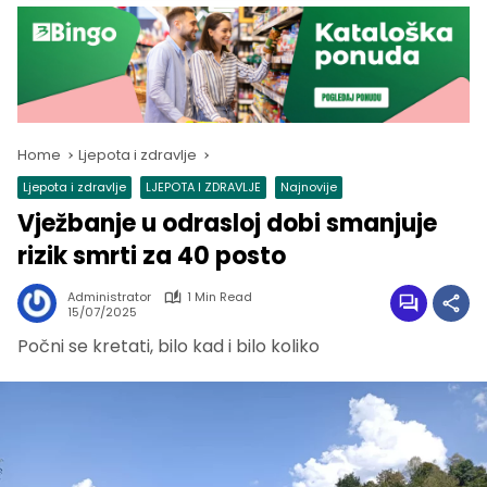
Home
Ljepota i zdravlje
Ljepota i zdravlje
LJEPOTA I ZDRAVLJE
Najnovije
Vježbanje u odrasloj dobi smanjuje
rizik smrti za 40 posto
Administrator
1 Min Read
15/07/2025
Počni se kretati, bilo kad i bilo koliko