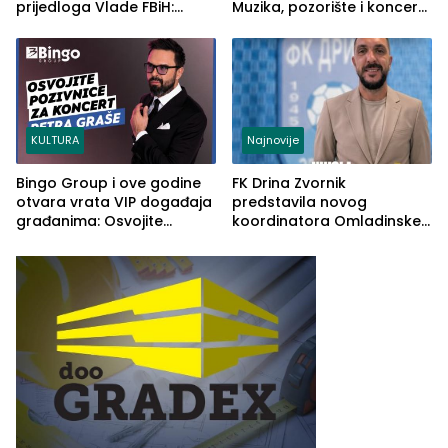
prijedloga Vlade FBiH:
Muzika, pozorište i koncert
Ustrajni da je stečaj jedino
Stoje
rješenje
KULTURA
Najnovije
Bingo Group i ove godine
FK Drina Zvornik
otvara vrata VIP događaja
predstavila novog
građanima: Osvojite
koordinatora Omladinske
ulaznice za koncert Petra
škole
Graše