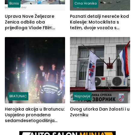
Biznis
Crna Hronika
Uprava Nove Željezare
Poznati detalji nesreće kod
Zenica odbila oba
Kalesije: Motociklista s
prijedloga Vlade FBiH:
težim, dvoje vozača s
Ustrajni da je stečaj jedino
lakšim povredama
rješenje
BRATUNAC
Najnovije
Herojska akcija u Bratuncu:
Ovog utorka Dan žalosti i u
Uspješno pronađena
Zvorniku
sedamdesetogodišnja
Ivanka Lazić, rodom iz
Kravice.