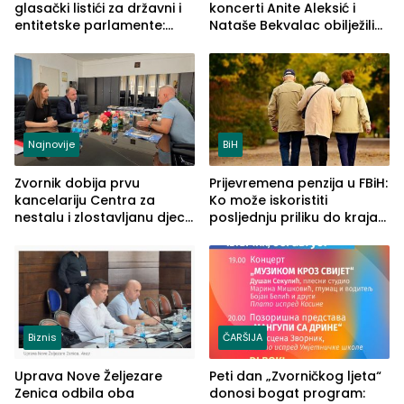
glasački listići za državni i
koncerti Anite Aleksić i
entitetske parlamente:
Nataše Bekvalac obilježili
Najveće izmjene biće
četvrto veče Zvorničkog
vidljive na njima
ljeta (FOTO)
Najnovije
BiH
Zvornik dobija prvu
Prijevremena penzija u FBiH:
kancelariju Centra za
Ko može iskoristiti
nestalu i zlostavljanu djecu
posljednju priliku do kraja
u RS-u
2026. godine
Biznis
ČARŠIJA
Uprava Nove Željezare
Peti dan „Zvorničkog ljeta“
Zenica odbila oba
donosi bogat program: