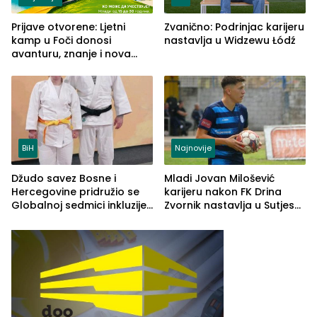
Prijave otvorene: Ljetni
Zvanično: Podrinjac karijeru
kamp u Foči donosi
nastavlja u Widzewu Łódź
avanturu, znanje i nova
poznanstva
BiH
Najnovije
​Džudo savez Bosne i
Mladi Jovan Milošević
Hercegovine pridružio se
karijeru nakon FK Drina
Globalnoj sedmici inkluzije:
Zvornik nastavlja u Sutjesci
Adaptirani džudo otvara
iz Foče
vrata sporta za sve