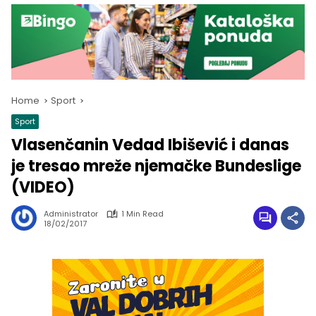
Home
Sport
Sport
Vlasenčanin Vedad Ibišević i danas
je tresao mreže njemačke Bundeslige
(VIDEO)
Administrator
1 Min Read
18/02/2017