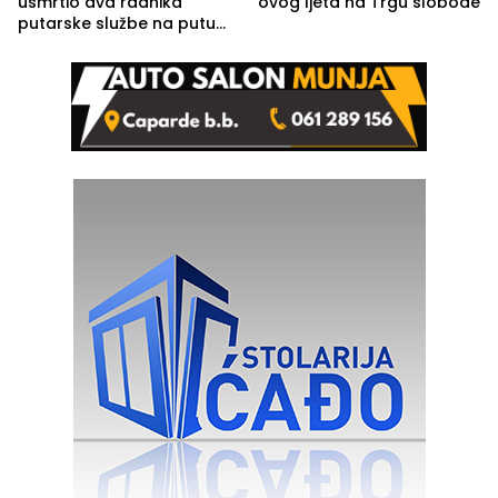
usmrtio dva radnika
ovog ljeta na Trgu slobode
putarske službe na putu
od Loznice prema Šapcu
(FOTO)