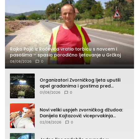
Rajko Pajić iz Roćevića vratio torbicu s novcem i
pasošima – spasio porodično ljetovanje u Grčkoj
08/08/2026
0
Organizatori Zvorničkog ljeta uputili
apel građanima i gostima pred
početak koncertnog programa
01/08/2026
0
Novi veliki uspjeh zvorničkog džudoa:
Danijela Kajtazović viceprvakinja
Balkana u seniorskoj konkurenciji
02/08/2026
0