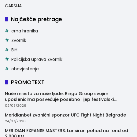
ČARŠIJA
Najčešće pretrage
crna hronika
Zvornik
BiH
Policijska uprava Zvornik
obavjestenje
PROMOTEXT
Naše mjesto za naše ljude: Bingo Group svojim
uposlenicima posvećuje posebno lijep festivalski
trenutak
02/08/2026
Meridianbet zvanični sponzor UFC Fight Night Belgrade
24/07/2026
MERIDIAN EXPANSE MASTERS: Lansiran pohod na fond od
2.000 KM