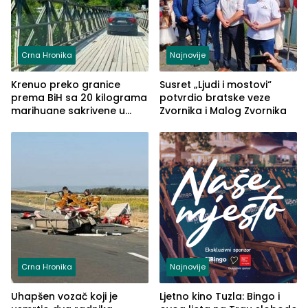
Crna Hronika
Najnovije
Krenuo preko granice
Susret „Ljudi i mostovi“
prema BiH sa 20 kilograma
potvrdio bratske veze
marihuane sakrivene u
Zvornika i Malog Zvornika
automobilu
Crna Hronika
Najnovije
Uhapšen vozač koji je
Ljetno kino Tuzla: Bingo i