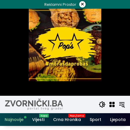
Skip
×
Reklamni Prostor
to
content
Najnovije
Vijesti
Crna Hronika
Sport
Ljepota i 