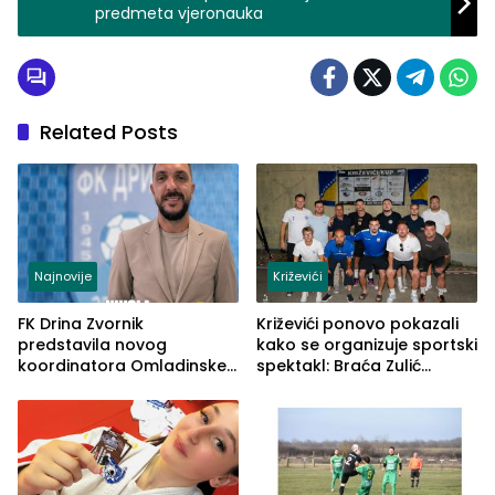
predmeta vjeronauka
Related Posts
Najnovije
Križevići
FK Drina Zvornik
Križevići ponovo pokazali
predstavila novog
kako se organizuje sportski
koordinatora Omladinske
spektakl: Braća Zulić
škole
osvojila Križevići kup 2026