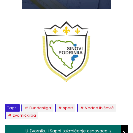
Tags:
Bundesliga
sport
Vedad Ibišević
zvornički.ba
U Zvorniku i Sapni takmičenje osnovaca iz