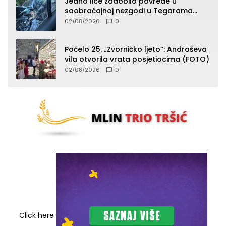
Jedno lice zadobilo povrede u
saobraćajnoj nezgodi u Tegarama
(FOTO)
02/08/2026
0
Počelo 25. „Zvorničko ljeto“: Andraševa
vila otvorila vrata posjetiocima (FOTO)
02/08/2026
0
Click here