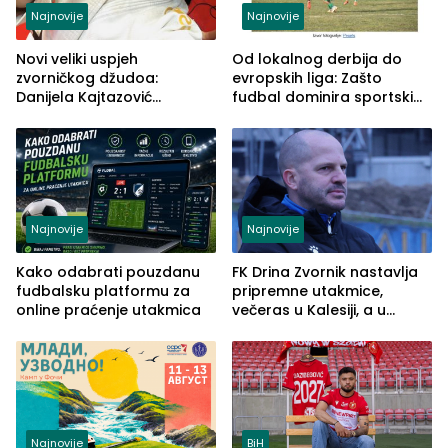
Najnovije
Najnovije
Novi veliki uspjeh
Od lokalnog derbija do
zvorničkog džudoa:
evropskih liga: Zašto
Danijela Kajtazović
fudbal dominira sportskim
viceprvakinja Balkana u
klađenjem
seniorskoj konkurenciji
Najnovije
Najnovije
Kako odabrati pouzdanu
FK Drina Zvornik nastavlja
fudbalsku platformu za
pripremne utakmice,
online praćenje utakmica
večeras u Kalesiji, a u
subotu u Banovićima,
prvenstvo otvara na
Palama
Najnovije
BiH