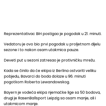
Reprezentativac BiH postigao je pogodak u 21. minuti.
Vedatoru je ovo bio prvi pogodak u proljetnom dijelu
sezone i to nakon osam utakmica pauze.
Deveti put u sezoni zatresao je protivničku mrežu.
Kada se činilo da će ekipa iz Berlina ostvariti veliku
pobjedu, Bavarci do boda dolaze u 96. minuti
pogotkom Roberta Lewandowskog.
Bayern je vodeća ekipa njemačke lige sa 50 bodova,
drugi je RasenBallsport Leipzig sa osam manje, ali i
utakmicom manje.