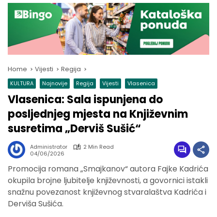
Home
Vijesti
Regija
KULTURA
Najnovije
Regija
Vijesti
Vlasenica
Vlasenica: Sala ispunjena do
posljednjeg mjesta na Književnim
susretima „Derviš Sušić“
Administrator
2 Min Read
04/06/2026
Promocija romana „Smajkanov“ autora Fajke Kadrića
okupila brojne ljubitelje književnosti, a govornici istakli
snažnu povezanost književnog stvaralaštva Kadrića i
Derviša Sušića.