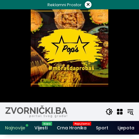
Skip
×
Reklamni Prostor
to
content
Najnovije
Vijesti
Crna Hronika
Sport
Ljepota i 