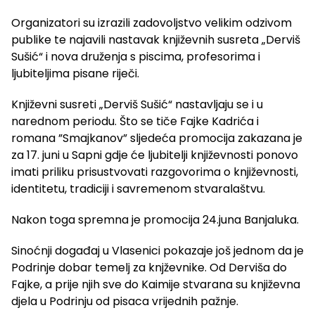
Organizatori su izrazili zadovoljstvo velikim odzivom
publike te najavili nastavak književnih susreta „Derviš
Sušić“ i nova druženja s piscima, profesorima i
ljubiteljima pisane riječi.
Književni susreti „Derviš Sušić“ nastavljaju se i u
narednom periodu. Što se tiče Fajke Kadrića i
romana ”Smajkanov” sljedeća promocija zakazana je
za 17. juni u Sapni gdje će ljubitelji književnosti ponovo
imati priliku prisustvovati razgovorima o književnosti,
identitetu, tradiciji i savremenom stvaralaštvu.
Nakon toga spremna je promocija 24.juna Banjaluka.
Sinoćnji događaj u Vlasenici pokazaje još jednom da je
Podrinje dobar temelj za knjževnike. Od Derviša do
Fajke, a prije njih sve do Kaimije stvarana su književna
djela u Podrinju od pisaca vrijednih pažnje.