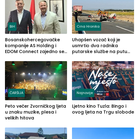
BiH
Crna Hronika
Bosanskohercegovačke
Uhapšen vozač koji je
kompanije AS Holding i
usmrtio dva radnika
EDOM Connect zajedno se
putarske službe na putu
šire na tržište Maroka
od Loznice prema Šapcu
(FOTO)
ČARŠIJA
Najnovije
Peto večer Zvorničkog ljeta
Ljetno kino Tuzla: Bingo i
u znaku muzike, plesa i
ovog ljeta na Trgu slobode
velikih hitova