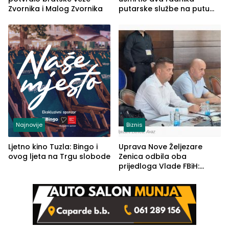
Zvornika i Malog Zvornika
putarske službe na putu
od Loznice prema Šapcu
(FOTO)
Najnovije
Biznis
Ljetno kino Tuzla: Bingo i
Uprava Nove Željezare
ovog ljeta na Trgu slobode
Zenica odbila oba
prijedloga Vlade FBiH:
Ustrajni da je stečaj jedino
rješenje