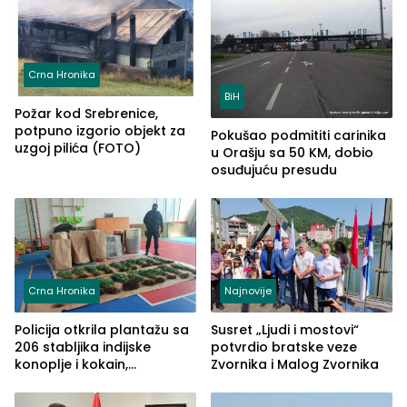
Crna Hronika
BiH
Požar kod Srebrenice,
potpuno izgorio objekt za
Pokušao podmititi carinika
uzgoj pilića (FOTO)
u Orašju sa 50 KM, dobio
osuđujuću presudu
Crna Hronika
Najnovije
Policija otkrila plantažu sa
Susret „Ljudi i mostovi“
206 stabljika indijske
potvrdio bratske veze
konoplje i kokain,
Zvornika i Malog Zvornika
uhapšena jedna osoba
(FOTO)