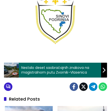
Nestalo deset saobraćajnih znakova na
magistralnom putu Zvornik–Vlasenica
Related Posts