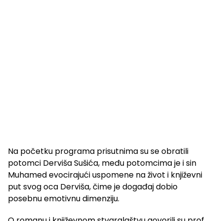
Na početku programa prisutnima su se obratili
potomci Derviša Sušića, među potomcima je i sin
Muhamed evocirajući uspomene na život i književni
put svog oca Derviša, čime je događaj dobio
posebnu emotivnu dimenziju.
O romanu i književnom stvaralaštvu govorili su prof.