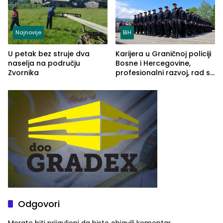
Najnovije
BiH
U petak bez struje dva
Karijera u Graničnoj policiji
naselja na području
Bosne i Hercegovine,
Zvornika
profesionalni razvoj, rad sa
savremenom opremom i
služba građanima
Odgovori