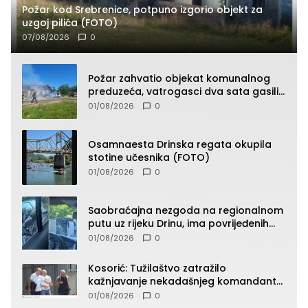
Požar kod Srebrenice, potpuno izgorio objekt za
uzgoj pilića (FOTO)
07/08/2026
0
Požar zahvatio objekat komunalnog
preduzeća, vatrogasci dva sata gasili
vatru (FOTO)
01/08/2026
0
Osamnaesta Drinska regata okupila
stotine učesnika (FOTO)
01/08/2026
0
Saobraćajna nezgoda na regionalnom
putu uz rijeku Drinu, ima povrijeđenih
lica (FOTO)
01/08/2026
0
Kosorić: Tužilaštvo zatražilo
kažnjavanje nekadašnjeg komandanta
Vlaseničke brigade
01/08/2026
0