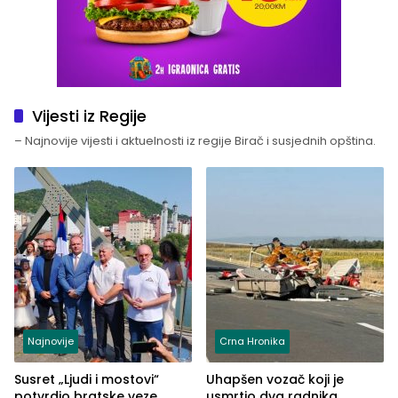
Vijesti iz Regije
– Najnovije vijesti i aktuelnosti iz regije Birač i susjednih opština.
Najnovije
Crna Hronika
Susret „Ljudi i mostovi“
Uhapšen vozač koji je
potvrdio bratske veze
usmrtio dva radnika