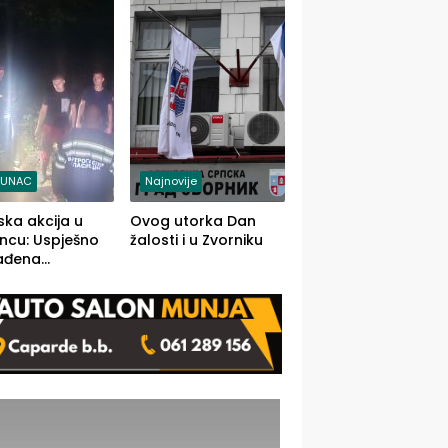
j jedino rješenje
TUNAC
Najnovije
ska akcija u
Ovog utorka Dan
ncu: Uspješno
žalosti i u Zvorniku
ađena
mdesetogodišnj
nka Lazić,
 iz Kravice.