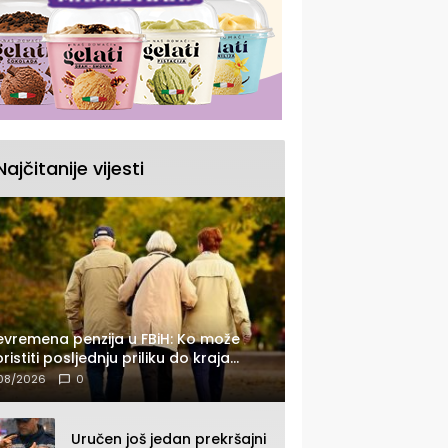
Najčitanije vijesti
jevremena penzija u FBiH: Ko može
oristiti posljednju priliku do kraja
6. godine
08/2026
0
Uručen još jedan prekršajni