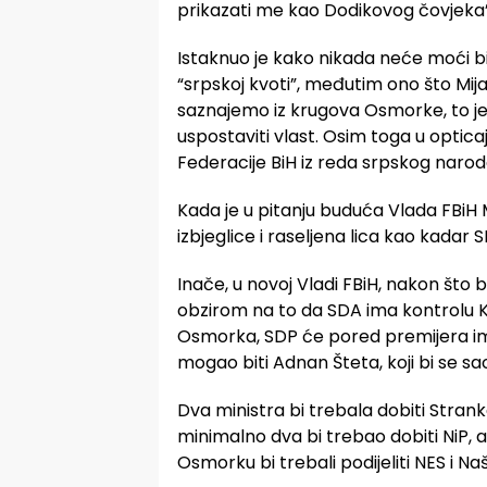
prikazati me kao Dodikovog čovjeka”
Istaknuo je kako nikada neće moći bit
“srpskoj kvoti”, međutim ono što Mijat
saznajemo iz krugova Osmorke, to je 
uspostaviti vlast. Osim toga u optic
Federacije BiH iz reda srpskog narod
Kada je u pitanju buduća Vlada FBiH M
izbjeglice i raseljena lica kao kadar 
Inače, u novoj Vladi FBiH, nakon što b
obzirom na to da SDA ima kontrolu K
Osmorka, SDP će pored premijera imati
mogao biti Adnan Šteta, koji bi se 
Dva ministra bi trebala dobiti Strank
minimalno dva bi trebao dobiti NiP, 
Osmorku bi trebali podijeliti NES i Na