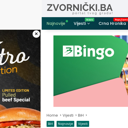
Skip
to
content
Najnovije
Vijesti
Crna Hronika
×
Home
Vijesti
BiH
BiH
Najnovije
Vijesti