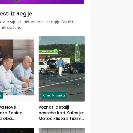
jesti iz Regije
vije vijesti i aktuelnosti iz regije Birač i
nih opština.
is
Crna Hronika
va Nove
Poznati detalji
zare Zenica
nesreće kod Kalesije:
a oba
Motociklista s težim,
dloga Vlade
dvoje vozača s
Ustrajni da je
lakšim povredama