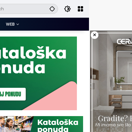
WEB
×