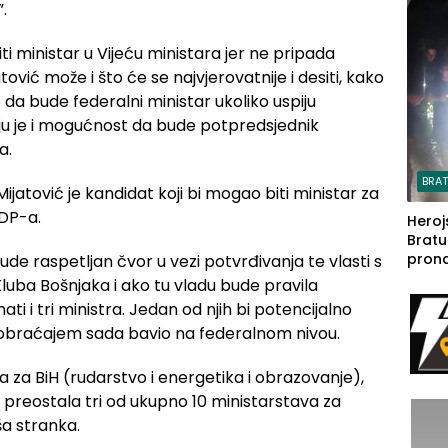
.
steča
i ministar u Vijeću ministara jer ne pripada
ović može i što će se najvjerovatnije i desiti, kako
da bude federalni ministar ukoliko uspiju
aju je i mogućnost da bude potpredsjednik
a.
BRA
ijatović je kandidat koji bi mogao biti ministar za
SDP-a.
Heroj
Bratu
pron
ude raspetljan čvor u vezi potvrđivanja te vlasti s
seda
luba Bošnjaka i ako tu vladu bude pravila
a Iva
 i tri ministra. Jedan od njih bi potencijalno
rodom
saobraćajem sada bavio na federalnom nivou.
a za BiH (rudarstvo i energetika i obrazovanje),
a preostala tri od ukupno 10 ministarstava za
ša stranka.