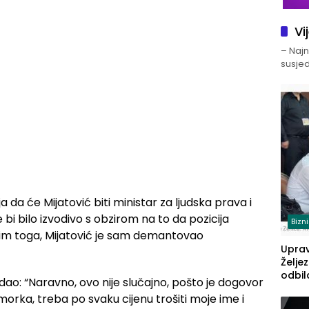
Vi
– Najno
susjed
a da će Mijatović biti ministar za ljudska prava i
e bi bilo izvodivo s obzirom na to da pozicija
Bizn
Osim toga, Mijatović je sam demantovao
Upra
Želje
odbil
odao: “Naravno, ovo nije slučajno, pošto je dogovor
prije
orka, treba po svaku cijenu trošiti moje ime i
FBiH: 