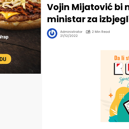
Vojin Mijatović bi 
ministar za izbjegli
Administrator
2 Min Read
21/12/2022