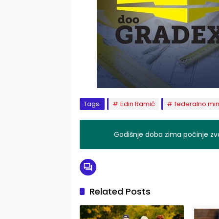
Tags:
Edin Ramić
federalno mini
Godišnje doba zima počinje zv
Related Posts