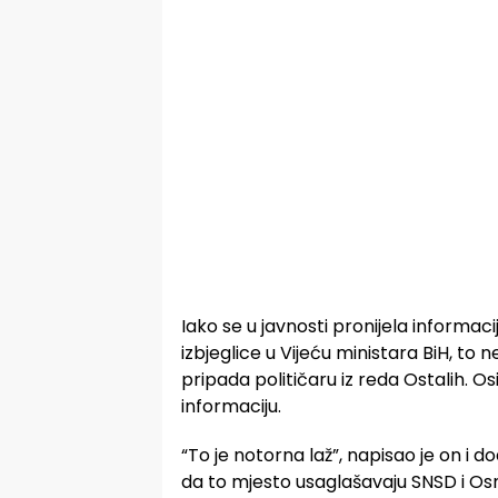
Iako se u javnosti pronijela informacij
izbjeglice u Vijeću ministara BiH, to n
pripada političaru iz reda Ostalih. 
informaciju.
“To je notorna laž”, napisao je on i d
da to mjesto usaglašavaju SNSD i Osm