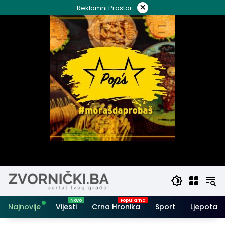
Skip
×
Reklamni Prostor
to
content
Najnovije
Vijesti
Crna Hronika
Sport
Ljepota i 