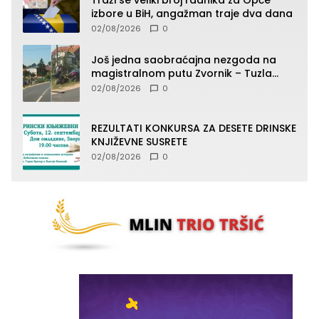
Traži se veliki broj radnika za Opće
izbore u BiH, angažman traje dva dana
02/08/2026
0
Još jedna saobraćajna nezgoda na
magistralnom putu Zvornik – Tuzla
(FOTO)
02/08/2026
0
REZULTATI KONKURSA ZA DESETE DRINSKE
KNJIŽEVNE SUSRETE
02/08/2026
0