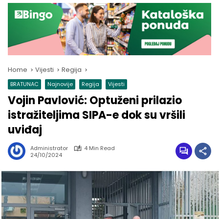
Home
Vijesti
Regija
BRATUNAC
Najnovije
Regija
Vijesti
Vojin Pavlović: Optuženi prilazio
istražiteljima SIPA-e dok su vršili
uviđaj
Administrator
4 Min Read
24/10/2024