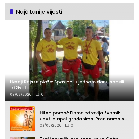
Najčitanije vijesti
Heroji Rajske plaže: Spasioci u jednom danu spasili
tri života
09/08/2026
0
Hitna pomoć Doma zdravlja Zvornik
uputila apel građanima: Pred nama su
temperature do 40°C, oprez zbog
02/08/2026
0
toplotnog udara