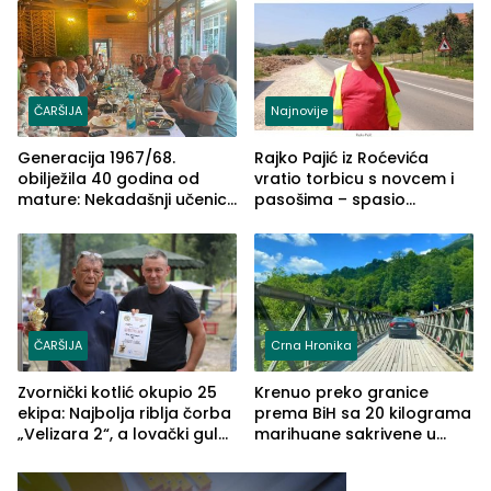
ČARŠIJA
Najnovije
Generacija 1967/68.
Rajko Pajić iz Roćevića
obilježila 40 godina od
vratio torbicu s novcem i
mature: Nekadašnji učenici
pasošima – spasio
TŠC-a okupili se u Zvorniku
porodično ljetovanje u
(FOTO)
Grčkoj
ČARŠIJA
Crna Hronika
Zvornički kotlić okupio 25
Krenuo preko granice
ekipa: Najbolja riblja čorba
prema BiH sa 20 kilograma
„Velizara 2“, a lovački gulaš
marihuane sakrivene u
„Red i Zaprska“ (FOTO)
automobilu