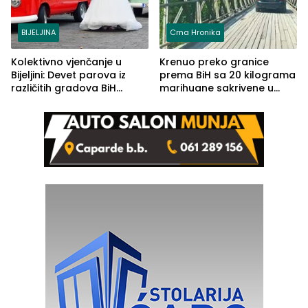
BIJELJINA
Crna Hronika
Kolektivno vjenčanje u
Krenuo preko granice
Bijeljini: Devet parova iz
prema BiH sa 20 kilograma
različitih gradova BiH
marihuane sakrivene u
izgovorilo sudbonosno da
automobilu