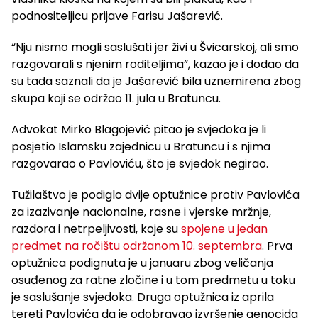
podnositeljicu prijave Farisu Jašarević.
“Nju nismo mogli saslušati jer živi u Švicarskoj, ali smo
razgovarali s njenim roditeljima”, kazao je i dodao da
su tada saznali da je Jašarević bila uznemirena zbog
skupa koji se održao 11. jula u Bratuncu.
Advokat Mirko Blagojević pitao je svjedoka je li
posjetio Islamsku zajednicu u Bratuncu i s njima
razgovarao o Pavloviću, što je svjedok negirao.
Tužilaštvo je podiglo dvije optužnice protiv Pavlovića
za izazivanje nacionalne, rasne i vjerske mržnje,
razdora i netrpeljivosti, koje su
spojene u jedan
predmet na ročištu održanom 10. septembra
. Prva
optužnica podignuta je u januaru zbog veličanja
osuđenog za ratne zločine i u tom predmetu u toku
je saslušanje svjedoka. Druga optužnica iz aprila
tereti Pavlovića da je odobravao izvršenje genocida