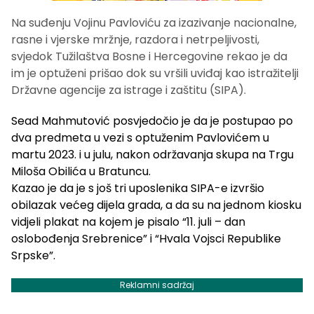
Na suđenju Vojinu Pavloviću za izazivanje nacionalne,
rasne i vjerske mržnje, razdora i netrpeljivosti,
svjedok Tužilaštva Bosne i Hercegovine rekao je da
im je optuženi prišao dok su vršili uviđaj kao istražitelji
Državne agencije za istrage i zaštitu (SIPA).
Sead Mahmutović posvjedočio je da je postupao po
dva predmeta u vezi s optuženim Pavlovićem u
martu 2023. i u julu, nakon održavanja skupa na Trgu
Miloša Obilića u Bratuncu.
Kazao je da je s još tri uposlenika SIPA-e izvršio
obilazak većeg dijela grada, a da su na jednom kiosku
vidjeli plakat na kojem je pisalo “11. juli – dan
oslobođenja Srebrenice” i “Hvala Vojsci Republike
Srpske”.
Reklamni sadržaj