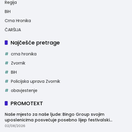
Regija
BiH
Crna Hronika
ČARŠIJA
Najčešće pretrage
crna hronika
Zvornik
BiH
Policijska uprava Zvornik
obavjestenje
PROMOTEXT
Naše mjesto za naše ljude: Bingo Group svojim
uposlenicima posvećuje posebno lijep festivalski
trenutak
02/08/2026