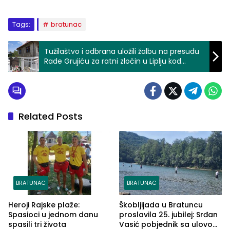
Tags:
bratunac
Tužilaštvo i odbrana uložili žalbu na presudu
Rade Grujiću za ratni zločin u Liplju kod
Zvornika
Related Posts
BRATUNAC
BRATUNAC
Heroji Rajske plaže:
Škobljijada u Bratuncu
Spasioci u jednom danu
proslavila 25. jubilej: Srđan
spasili tri života
Vasić pobjednik sa ulovom