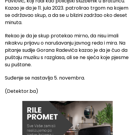
Pavlović, koji radi kao policijski službenik u Bratuncu.
Kazao je da je 11. jula 2023. patrolirao trgom na kojem
se održavao skup, a da se u blizini zadržao oko deset
minuta.
Rekao je da je skup protekao mirno, da nisu imali
nikakvu prijavu o narušavanju javnog reda i mira. Na
pitanje sudije Gorana Radevića kazao je da je čuo da
puštaju muziku s razglasa, ali se ne sjeća koje pjesme
su puštane.
Suđenje se nastavlja 5. novembra.
(Detektor.ba)