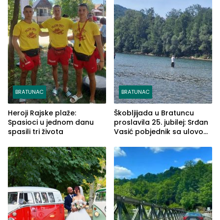
BRATUNAC
BRATUNAC
Heroji Rajske plaže:
Škobljijada u Bratuncu
Spasioci u jednom danu
proslavila 25. jubilej: Srđan
spasili tri života
Vasić pobjednik sa ulovom
od 2.040 grama (FOTO)