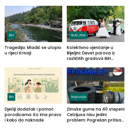
od 2.040 grama (FOTO)
BiH
BIJELJINA
Tragedija: Mladić se utopio
Kolektivno vjenčanje u
u rijeci Krivaji
Bijeljini: Devet parova iz
različitih gradova BiH
izgovorilo sudbonosno da
BiH
Najnovije
Dječiji dodatak i pomoć
Zimske gume na 40 stepeni
porodicama: Ko ima pravo
Celzijusa nisu jedini
i kako do naknade
problem: Pogrešan pritisak
može biti mnogo opasniji