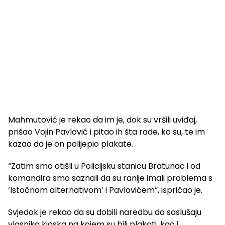
Mahmutović je rekao da im je, dok su vršili uviđaj,
prišao Vojin Pavlović i pitao ih šta rade, ko su, te im
kazao da je on polijepio plakate.
“Zatim smo otišli u Policijsku stanicu Bratunac i od
komandira smo saznali da su ranije imali problema s
‘Istočnom alternativom’ i Pavlovićem”, ispričao je.
Svjedok je rekao da su dobili naredbu da saslušaju
vlasnika kioska na kojem su bili plakati, kao i