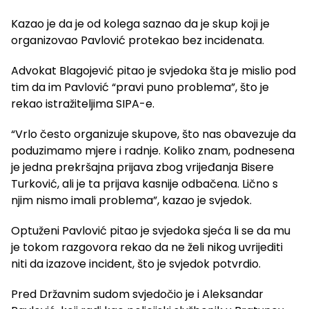
Kazao je da je od kolega saznao da je skup koji je
organizovao Pavlović protekao bez incidenata.
Advokat Blagojević pitao je svjedoka šta je mislio pod
tim da im Pavlović “pravi puno problema”, što je
rekao istražiteljima SIPA-e.
“Vrlo često organizuje skupove, što nas obavezuje da
poduzimamo mjere i radnje. Koliko znam, podnesena
je jedna prekršajna prijava zbog vrijeđanja Bisere
Turković, ali je ta prijava kasnije odbačena. Lično s
njim nismo imali problema”, kazao je svjedok.
Optuženi Pavlović pitao je svjedoka sjeća li se da mu
je tokom razgovora rekao da ne želi nikog uvrijediti
niti da izazove incident, što je svjedok potvrdio.
Pred Državnim sudom svjedočio je i Aleksandar