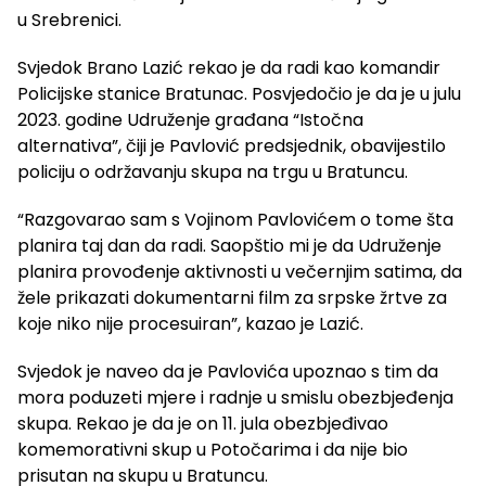
u Srebrenici.
Svjedok Brano Lazić rekao je da radi kao komandir
Policijske stanice Bratunac. Posvjedočio je da je u julu
2023. godine Udruženje građana “Istočna
alternativa”, čiji je Pavlović predsjednik, obavijestilo
policiju o održavanju skupa na trgu u Bratuncu.
“Razgovarao sam s Vojinom Pavlovićem o tome šta
planira taj dan da radi. Saopštio mi je da Udruženje
planira provođenje aktivnosti u večernjim satima, da
žele prikazati dokumentarni film za srpske žrtve za
koje niko nije procesuiran”, kazao je Lazić.
Svjedok je naveo da je Pavlovića upoznao s tim da
mora poduzeti mjere i radnje u smislu obezbjeđenja
skupa. Rekao je da je on 11. jula obezbjeđivao
komemorativni skup u Potočarima i da nije bio
prisutan na skupu u Bratuncu.