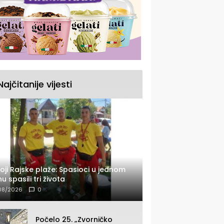
Najčitanije vijesti
oji Rajske plaže: Spasioci u jednom
u spasili tri života
08/2026
0
Počelo 25. „Zvorničko