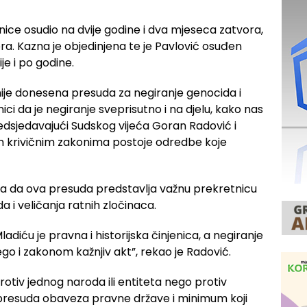
nice osudio na dvije godine i dva mjeseca zatvora,
ra. Kazna je objedinjena te je Pavlović osuđen
e i po godine.
 nije donesena presuda za negiranje genocida i
nici da je negiranje sveprisutno i na djelu, kako nas
redsjedavajući Sudskog vijeća Goran Radović i
m krivičnim zakonima postoje odredbe koje
ra da ova presuda predstavlja važnu prekretnicu
a i veličanja ratnih zločinaca.
ladiću je pravna i historijska činjenica, a negiranje
go i zakonom kažnjiv akt”, rekao je Radović.
otiv jednog naroda ili entiteta nego protiv
 presuda obaveza pravne države i minimum koji