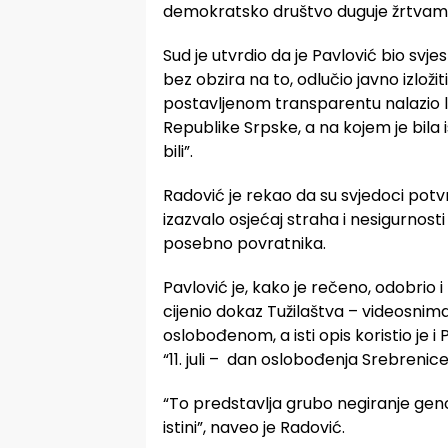
demokratsko društvo duguje žrtvama 
Sud je utvrdio da je Pavlović bio svje
bez obzira na to, odlučio javno izložiti
postavljenom transparentu nalazio li
Republike Srpske, a na kojem je bila 
bili”.
Radović je rekao da su svjedoci potvrdi
izazvalo osjećaj straha i nesigurnos
posebno povratnika.
Pavlović je, kako je rečeno, odobrio 
cijenio dokaz Tužilaštva – videosnim
oslobođenom, a isti opis koristio je i 
“11. juli – dan oslobođenja Srebrenic
“To predstavlja grubo negiranje genoci
istini”, naveo je Radović.