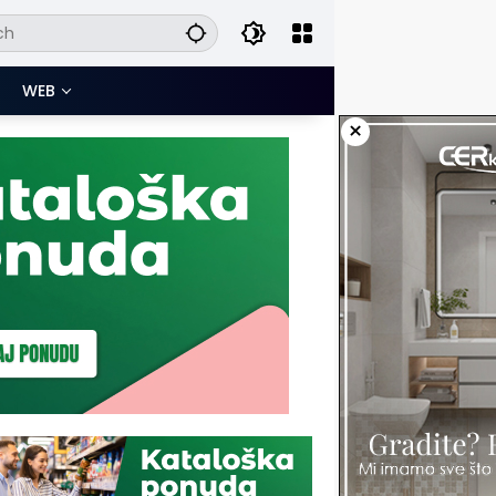
WEB
×