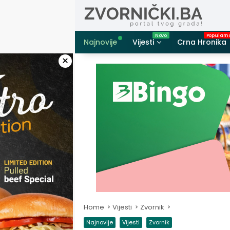
Skip
to
content
Najnovije
Vijesti
Crna Hronika
×
Home
Vijesti
Zvornik
Najnovije
Vijesti
Zvornik