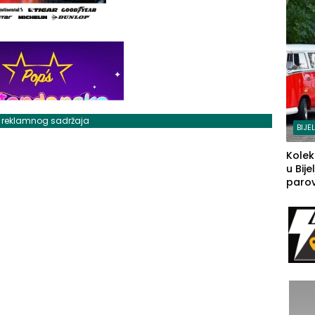
j reklamnog sadržaja
BIJE
Kolek
u Bije
parova
grado
izgov
sudb