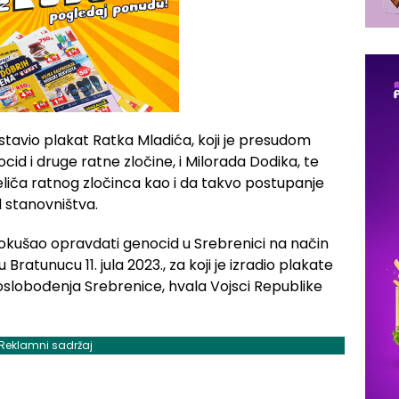
ostavio plakat Ratka Mladića, koji je presudom
 i druge ratne zločine, i Milorada Dodika, te
liča ratnog zločinca kao i da takvo postupanje
d stanovništva.
 pokušao opravdati genocid u Srebrenici na način
ratunucu 11. jula 2023., za koji je izradio plakate
dan oslobođenja Srebrenice, hvala Vojsci Republike
Reklamni sadržaj