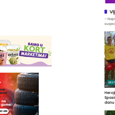
Vi
– Najno
susjed
BRA
Heroj
Spasi
danu s