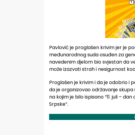
Pavlović je proglašen krivim jer je p
međunarodnog suda osuđen za genocid
navedenim djelom bio svjestan da ve
može izazvati strah i nesigurnost ko
Proglašen je krivim i da je odobrio i
da je organizovao održavanje skupa u B
na kojim je bilo ispisano “11. juli – 
Srpske”.