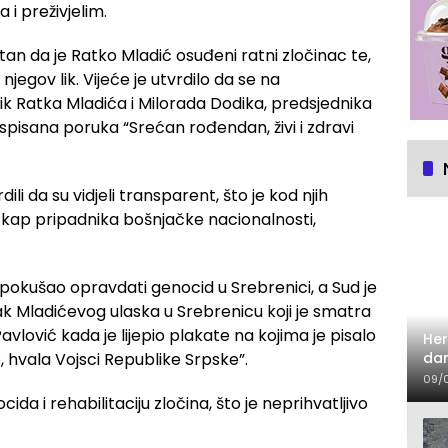
i preživjelim.
stan da je Ratko Mladić osuđeni ratni zločinac te,
 njegov lik. Vijeće je utvrdilo da se na
k Ratka Mladića i Milorada Dodika, predsjednika
ispisana poruka “Srećan rođendan, živi i zdravi
li da su vidjeli transparent, što je kod njih
ti kap pripadnika bošnjačke nacionalnosti,
i pokušao opravdati genocid u Srebrenici, a Sud je
ak Mladićevog ulaska u Srebrenicu koji je smatra
Pavlović kada je lijepio plakate na kojima je pisalo
Her
dan
e, hvala Vojsci Republike Srpske”.
09/
da i rehabilitaciju zločina, što je neprihvatljivo