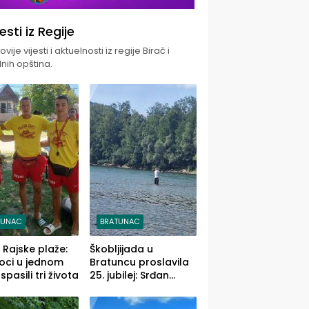
jesti iz Regije
vije vijesti i aktuelnosti iz regije Birač i
nih opština.
TUNAC
BRATUNAC
i Rajske plaže:
Škobljijada u
oci u jednom
Bratuncu proslavila
pasili tri života
25. jubilej: Srđan
Vasić pobjednik sa
ulovom od 2.040