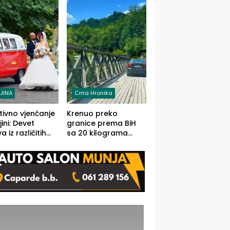
grama (FOTO)
LJINA
Crna Hronika
tivno vjenčanje
Krenuo preko
ljini: Devet
granice prema BiH
 iz različitih
sa 20 kilograma
va BiH
marihuane sakrivene
orilo
u automobilu
onosno da