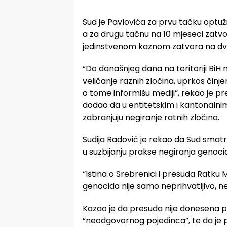
Sud je Pavlovića za prvu tačku optuž
a za drugu tačnu na 10 mjeseci zatvo
jedinstvenom kaznom zatvora na dvij
“Do današnjeg dana na teritoriji BiH
veličanje raznih zločina, uprkos činje
o tome informišu mediji”, rekao je p
dodao da u entitetskim i kantonalni
zabranjuju negiranje ratnih zločina.
Sudija Radović je rekao da Sud smat
u suzbijanju prakse negiranja genocid
“Istina o Srebrenici i presuda Ratku M
genocida nije samo neprihvatljivo, ne
Kazao je da presuda nije donesena pr
“neodgovornog pojedinca”, te da je