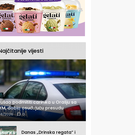
Najčitanije vijesti
ušao podmititi carinika u Orašju sa
KM, dobio osuđujuću presudu
08/2026
0
Danas „Drinska regata“ i