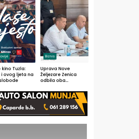
(FOTO)
ovije
Biznis
 kino Tuzla:
Uprava Nove
 i ovog ljeta na
Željezare Zenica
 slobode
odbila oba
prijedloga Vlade
FBiH: Ustrajni da je
stečaj jedino rješenje