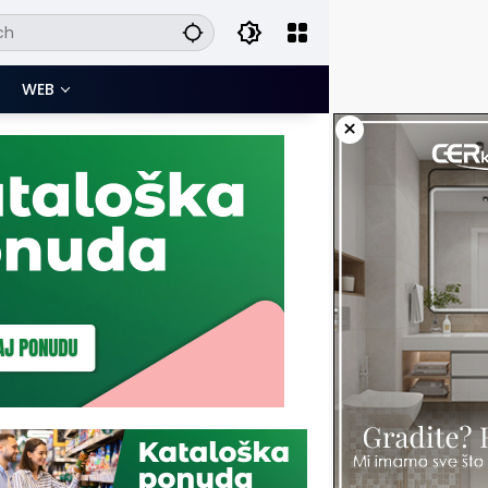
WEB
×