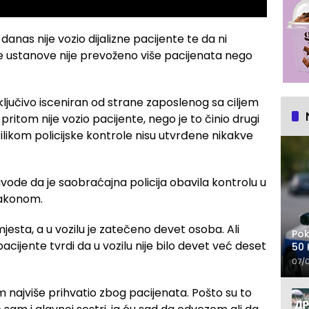
nas nije vozio dijalizne pacijente te da ni
 ustanove nije prevoženo više pacijenata nego
sključivo isceniran od strane zaposlenog sa ciljem
ritom nije vozio pacijente, nego je to činio drugi
 prilikom policijske kontrole nisu utvrđene nikakve
ode da je saobraćajna policija obavila kontrolu u
 Zakonom.
jesta, a u vozilu je zatečeno devet osoba. Ali
Pok
 pacijente tvrdi da u vozilu nije bilo devet već deset
50 
07/
 najviše prihvatio zbog pacijenata. Pošto su to