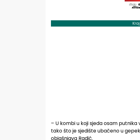
Kra
– U kombi u koji sjeda osam putnika v
tako što je sjedište ubačeno u gepek 
objašnjava Radić.