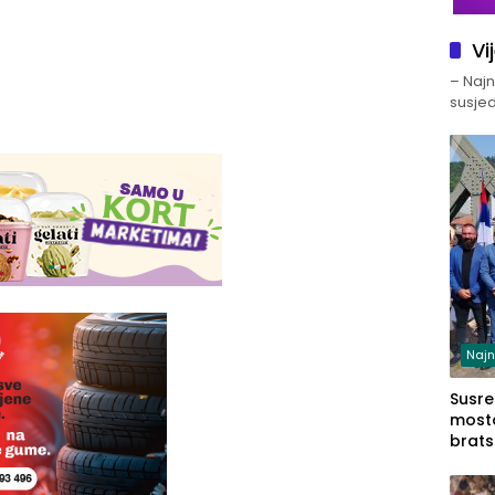
Vi
– Najno
susjed
Najn
Susret
mosto
brats
Zvorn
Zvorn