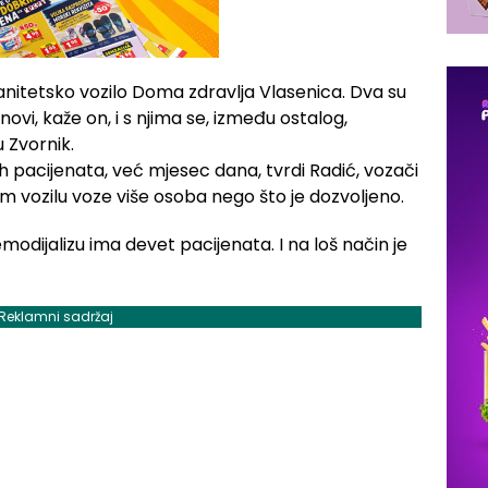
anitetsko vozilo Doma zdravlja Vlasenica. Dva su
ovi, kaže on, i s njima se, između ostalog,
u Zvornik.
 pacijenata, već mjesec dana, tvrdi Radić, vozači
 vozilu voze više osoba nego što je dozvoljeno.
odijalizu ima devet pacijenata. I na loš način je
Reklamni sadržaj