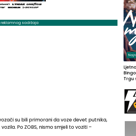
j reklamnog sadržaja
Najn
Ljetno
Bingo
Trgu
ozači su bili primorani da voze devet putnika,
vozila. Po ZOBS, nismo smjeli to voziti –