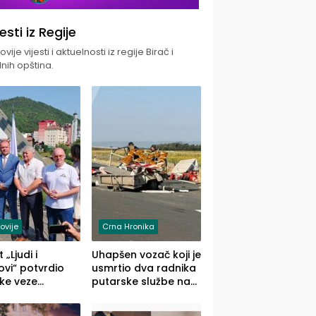
jesti iz Regije
vije vijesti i aktuelnosti iz regije Birač i
nih opština.
ovije
Crna Hronika
 „Ljudi i
Uhapšen vozač koji je
vi“ potvrdio
usmrtio dva radnika
ke veze
putarske službe na
ika i Malog
putu od Loznice
ika
prema Šapcu