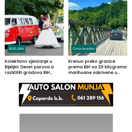
BIJELJINA
Crna Hronika
Kolektivno vjenčanje u
Krenuo preko granice
Bijeljini: Devet parova iz
prema BiH sa 20 kilograma
različitih gradova BiH
marihuane sakrivene u
izgovorilo sudbonosno da
automobilu