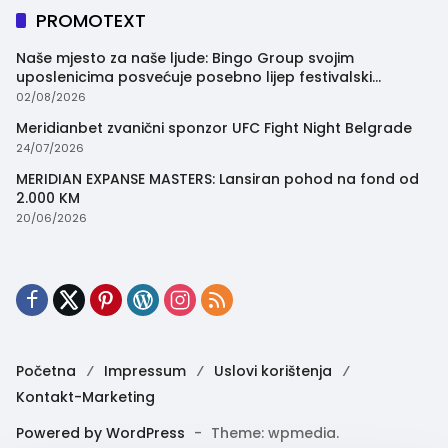
PROMOTEXT
Naše mjesto za naše ljude: Bingo Group svojim
uposlenicima posvećuje posebno lijep festivalski
trenutak
02/08/2026
Meridianbet zvanični sponzor UFC Fight Night Belgrade
24/07/2026
MERIDIAN EXPANSE MASTERS: Lansiran pohod na fond od
2.000 KM
20/06/2026
Početna
Impressum
Uslovi korištenja
Kontakt-Marketing
Powered by WordPress
-
Theme: wpmedia.