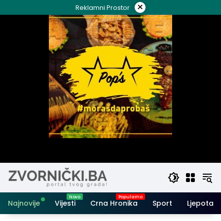
Skip
×
Reklamni Prostor
to
content
Najnovije
Vijesti
Crna Hronika
Sport
Ljepota i 