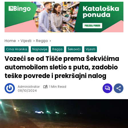
Home
Vijesti
Regija
Crna Hronika
Najnovije
Regija
Šekovići
Vijesti
Vozeći se od Tišče prema Šekvićima
automobilom sletio s puta, zadobio
teške povrede i prekršajni nalog
Administrator
1 Min Read
08/10/2024