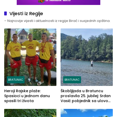
Vijesti iz Regije
– Najnovije vijesti i aktuelnosti iz regije Birač i susjednih opština.
BRATUNAC
BRATUNAC
Heroji Rajske plaže:
Škobljijada u Bratuncu
Spasioci u jednom danu
proslavila 25. jubilej: Srđan
spasili tri života
Vasić pobjednik sa ulovom
od 2.040 grama (FOTO)