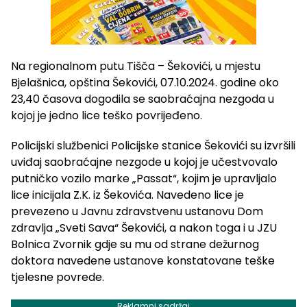
Na regionalnom putu Tišča – Šekovići, u mjestu
Bjelašnica, opština Šekovići, 07.10.2024. godine oko
23,40 časova dogodila se saobraćajna nezgoda u
kojoj je jedno lice teško povrijeđeno.
Policijski službenici Policijske stanice Šekovići su izvršili
uviđaj saobraćajne nezgode u kojoj je učestvovalo
putničko vozilo marke „Passat“, kojim je upravljalo
lice inicijala Z.K. iz Šekovića. Navedeno lice je
prevezeno u Javnu zdravstvenu ustanovu Dom
zdravlja „Sveti Sava“ Šekovići, a nakon toga i u JZU
Bolnica Zvornik gdje su mu od strane dežurnog
doktora navedene ustanove konstatovane teške
tjelesne povrede.
Reklamni sadržaj