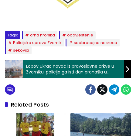
Tags:
crna hronika
obavjestenje
Policijska uprava Zvornik
saobracajna nesreca
sekovici
Lopov ukrao novac iz pravoslavne crkve u
Zvorniku, policija ga isti dan pronašla u
Bijeljini i uhapsila, pronađen i ukradeni novac
Related Posts