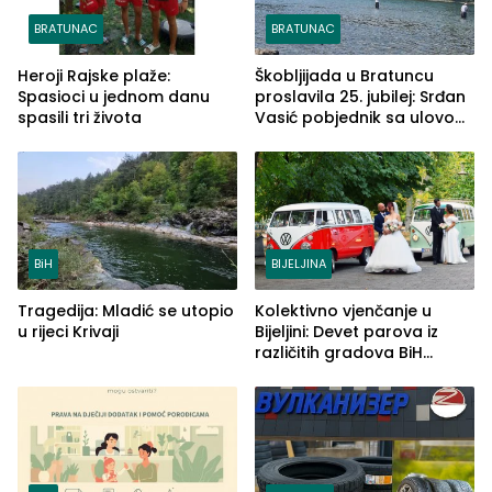
BRATUNAC
BRATUNAC
Heroji Rajske plaže:
Škobljijada u Bratuncu
Spasioci u jednom danu
proslavila 25. jubilej: Srđan
spasili tri života
Vasić pobjednik sa ulovom
od 2.040 grama (FOTO)
BiH
BIJELJINA
Tragedija: Mladić se utopio
Kolektivno vjenčanje u
u rijeci Krivaji
Bijeljini: Devet parova iz
različitih gradova BiH
izgovorilo sudbonosno da