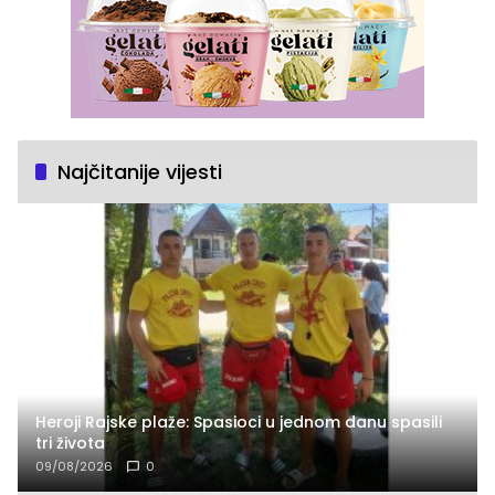
Najčitanije vijesti
Heroji Rajske plaže: Spasioci u jednom danu spasili
tri života
09/08/2026
0