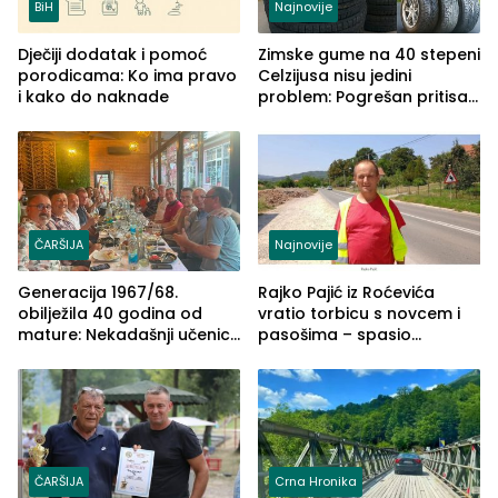
BiH
Najnovije
Dječiji dodatak i pomoć
Zimske gume na 40 stepeni
porodicama: Ko ima pravo
Celzijusa nisu jedini
i kako do naknade
problem: Pogrešan pritisak
može biti mnogo opasniji
ČARŠIJA
Najnovije
Generacija 1967/68.
Rajko Pajić iz Roćevića
obilježila 40 godina od
vratio torbicu s novcem i
mature: Nekadašnji učenici
pasošima – spasio
TŠC-a okupili se u Zvorniku
porodično ljetovanje u
(FOTO)
Grčkoj
ČARŠIJA
Crna Hronika