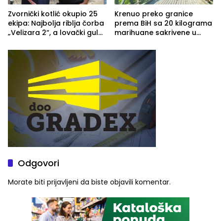
Zvornički kotlić okupio 25
Krenuo preko granice
ekipa: Najbolja riblja čorba
prema BiH sa 20 kilograma
„Velizara 2“, a lovački gulaš
marihuane sakrivene u
„Red i Zaprska“ (FOTO)
automobilu
Odgovori
Morate biti
prijavljeni
da biste objavili komentar.