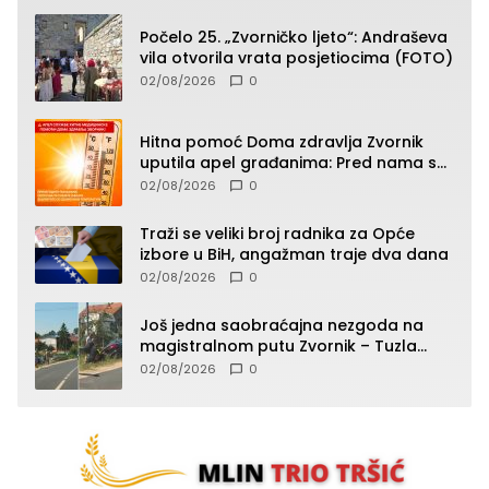
Počelo 25. „Zvorničko ljeto“: Andraševa
vila otvorila vrata posjetiocima (FOTO)
02/08/2026
0
Hitna pomoć Doma zdravlja Zvornik
uputila apel građanima: Pred nama su
temperature do 40°C, oprez zbog
02/08/2026
0
toplotnog udara
Traži se veliki broj radnika za Opće
izbore u BiH, angažman traje dva dana
02/08/2026
0
Još jedna saobraćajna nezgoda na
magistralnom putu Zvornik – Tuzla
(FOTO)
02/08/2026
0