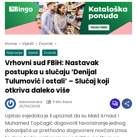
Home
Vijesti
Zvornik
Najnovije
Vijesti
Zvornik
Vrhovni sud FBiH: Nastavak
postupka u slučaju ‘Denijal
Tulumović i ostali’ – Slučaj koji
otkriva daleko više
Administrator
9 Min Read
25/06/2026
Upitao svjedoka je li upoznat da su Maid Arnaut i
Muhamed Topčagić dogovorili favoriziranje jednog
dobavljača uz prethodno dogovoreni novčani iznos