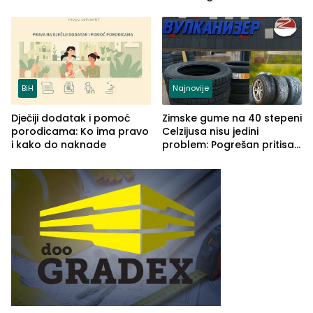
izgovorilo sudbonosno da
BiH
Najnovije
Dječiji dodatak i pomoć
Zimske gume na 40 stepeni
porodicama: Ko ima pravo
Celzijusa nisu jedini
i kako do naknade
problem: Pogrešan pritisak
može biti mnogo opasniji