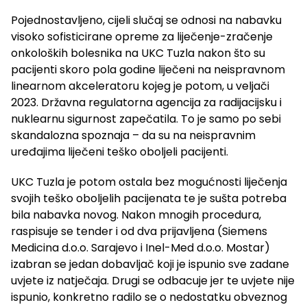
Pojednostavljeno, cijeli slučaj se odnosi na nabavku
visoko sofisticirane opreme za liječenje-zračenje
onkoloških bolesnika na UKC Tuzla nakon što su
pacijenti skoro pola godine liječeni na neispravnom
linearnom akceleratoru kojeg je potom, u veljači
2023. Državna regulatorna agencija za radijacijsku i
nuklearnu sigurnost zapečatila. To je samo po sebi
skandalozna spoznaja – da su na neispravnim
uređajima liječeni teško oboljeli pacijenti.
UKC Tuzla je potom ostala bez mogućnosti liječenja
svojih teško oboljelih pacijenata te je sušta potreba
bila nabavka novog. Nakon mnogih procedura,
raspisuje se tender i od dva prijavljena (Siemens
Medicina d.o.o. Sarajevo i Inel-Med d.o.o. Mostar)
izabran se jedan dobavljač koji je ispunio sve zadane
uvjete iz natječaja. Drugi se odbacuje jer te uvjete nije
ispunio, konkretno radilo se o nedostatku obveznog