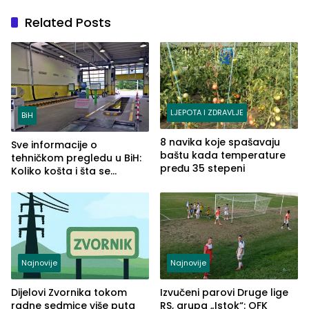
Related Posts
LJEPOTA I ZDRAVLJE
BiH
8 navika koje spašavaju
Sve informacije o
baštu kada temperature
tehničkom pregledu u BiH:
pređu 35 stepeni
Koliko košta i šta se
pregleda
Najnovije
Najnovije
Dijelovi Zvornika tokom
Izvučeni parovi Druge lige
radne sedmice više puta
RS, grupa „Istok“: OFK