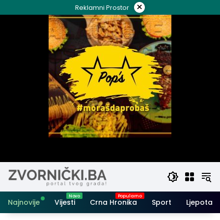
Skip
×
Reklamni Prostor
to
content
Najnovije
Vijesti
Crna Hronika
Sport
Ljepota i 