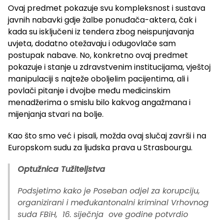
Ovaj predmet pokazuje svu kompleksnost i sustava
javnih nabavki gdje žalbe ponuđača-aktera, čak i
kada su isključeni iz tendera zbog neispunjavanja
uvjeta, dodatno otežavaju i odugovlače sam
postupak nabave. No, konkretno ovaj predmet
pokazuje i stanje u zdravstvenim institucijama, vještoj
manipulaciji s najteže oboljelim pacijentima, ali i
povlači pitanje i dvojbe među medicinskim
menadžerima o smislu bilo kakvog angažmana i
mijenjanja stvari na bolje.
Kao što smo već i pisali, možda ovaj slučaj završi i na
Europskom sudu za ljudska prava u Strasbourgu.
Optužnica Tužiteljstva
Podsjetimo kako je Poseban odjel za korupciju,
organizirani i međukantonalni kriminal Vrhovnog
suda FBiH, 16. siječnja ove godine potvrdio