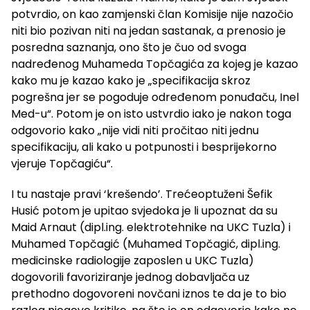
potvrdio, on kao zamjenski član Komisije nije nazočio
niti bio pozivan niti na jedan sastanak, a prenosio je
posredna saznanja, ono što je čuo od svoga
nadređenog Muhameda Topčagića za kojeg je kazao
kako mu je kazao kako je „specifikacija skroz
pogrešna jer se pogoduje određenom ponuđaču, Inel
Med-u“. Potom je on isto ustvrdio iako je nakon toga
odgovorio kako „nije vidi niti pročitao niti jednu
specifikaciju, ali kako u potpunosti i besprijekorno
vjeruje Topčagiću“.
I tu nastaje pravi ‘krešendo’. Trećeoptuženi Šefik
Husić potom je upitao svjedoka je li upoznat da su
Maid Arnaut (dipl.ing. elektrotehnike na UKC Tuzla) i
Muhamed Topčagić (Muhamed Topčagić, dipl.ing.
medicinske radiologije zaposlen u UKC Tuzla)
dogovorili favoriziranje jednog dobavljača uz
prethodno dogovoreni novčani iznos te da je to bio