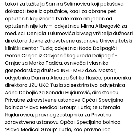
tako i za tužitelja Samira Selimovića koji pokušava
dokazati teze iz optužnice, kao i za obrane pet
optuženih koji izričito tvrde kako niti jedan od
optuženih nije kriv – odvjetnicu Mirnu Alibegović za
med. sci. Denijala Tulumovića bivšeg vršitelja dužnosti
direktora Javne zdravstvene ustanove Univerzitetski
klinički centar Tuzla; odvjetnici Nada Dalipagić i
Goran Crnjac iz Odvjetničkog ureda Dalipagić-
Crnjac za Marka Tadića, osnivača i vlasnika
gospodarskog društva INEL-MED d.o.o. Mostar;
odvjetnika Damira Alića za Šefika Husića, pomoćnika
direktora JZU UKC Tuzla za sestrinstvo; odvjetnica
Adna Dobojlić.za Senadu Hujdurović, direktoricu
Privatne zdravstvene ustanove Opća i Specijalna
bolnica ‘Plava Medical Group’ Tuzla; te Džemala
Hujdurovića, pravnog zastupnika za Privatnu
zdravstvena ustanovu Opća i Specijalna bolnica
‘Plava Medical Group’ Tuzla, kao pravno lice.