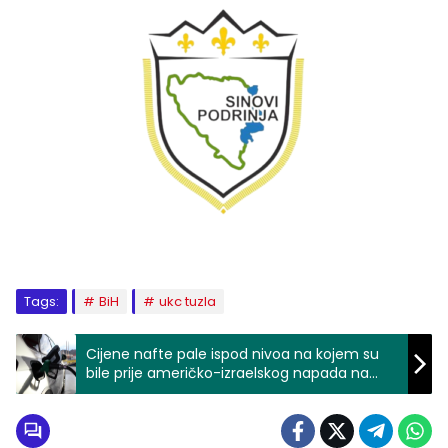
Tags:
BiH
ukc tuzla
Cijene nafte pale ispod nivoa na kojem su
bile prije američko-izraelskog napada na
Iran