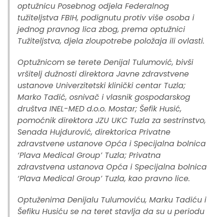
optužnicu Posebnog odjela Federalnog
tužiteljstva FBIH, podignutu protiv više osoba i
jednog pravnog lica zbog, prema optužnici
Tužiteljstva, djela zloupotrebe položaja ili ovlasti.
Optužnicom se terete Denijal Tulumović, bivši
vršitelj dužnosti direktora Javne zdravstvene
ustanove Univerzitetski klinički centar Tuzla;
Marko Tadić, osnivač i vlasnik gospodarskog
društva INEL-MED d.o.o. Mostar; Šefik Husić,
pomoćnik direktora JZU UKC Tuzla za sestrinstvo,
Senada Hujdurović, direktorica Privatne
zdravstvene ustanove Opća i Specijalna bolnica
‘Plava Medical Group’ Tuzla; Privatna
zdravstvena ustanova Opća i Specijalna bolnica
‘Plava Medical Group’ Tuzla, kao pravno lice.
Optuženima Denijalu Tulumoviću, Marku Tadiću i
Šefiku Husiću se na teret stavlja da su u periodu