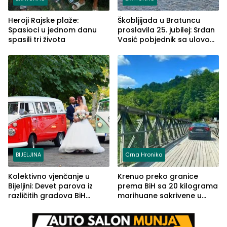
Heroji Rajske plaže:
Škobljijada u Bratuncu
Spasioci u jednom danu
proslavila 25. jubilej: Srđan
spasili tri života
Vasić pobjednik sa ulovom
od 2.040 grama (FOTO)
BIJELJINA
Crna Hronika
Kolektivno vjenčanje u
Krenuo preko granice
Bijeljini: Devet parova iz
prema BiH sa 20 kilograma
različitih gradova BiH
marihuane sakrivene u
izgovorilo sudbonosno da
automobilu