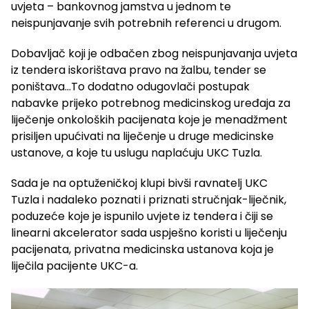
uvjeta – bankovnog jamstva u jednom te
neispunjavanje svih potrebnih referenci u drugom.
Dobavljač koji je odbačen zbog neispunjavanja uvjeta
iz tendera iskorištava pravo na žalbu, tender se
poništava…To dodatno odugovlači postupak
nabavke prijeko potrebnog medicinskog uređaja za
liječenje onkoloških pacijenata koje je menadžment
prisiljen upućivati na liječenje u druge medicinske
ustanove, a koje tu uslugu naplaćuju UKC Tuzla.
Sada je na optuženičkoj klupi bivši ravnatelj UKC
Tuzla i nadaleko poznati i priznati stručnjak-liječnik,
poduzeće koje je ispunilo uvjete iz tendera i čiji se
linearni akcelerator sada uspješno koristi u liječenju
pacijenata, privatna medicinska ustanova koja je
liječila pacijente UKC-a.