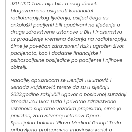
JZU UKC Tuzla nije bila u mogućnosti
blagovremeno osigurati kontinuitet
radioterapijskog liječenja, uslijed čega su
onkološki pacijenti bili upućivani na liječenje u
druge zdravstvene ustanove u BiH i inozemstvu,
uz produženje vremena čekanja na radioterapiju,
čime je povećan zdravstveni rizik i ugrožen život
pacijenata, kao i dodatne financijske i
psihosocijalne posljedice po pacijente i njihove
obitelji.
Nadalje, optužnicom se Denijal Tulumović i
Senada Hujdurović terete da su u siječnju
2023.godine zaključili ugovor o poslovnoj suradnji
između JZU UKC Tuzla i privatne zdravstvene
ustanove suprotno važećim propisima, čime je
privatnoj zdravstvenoj ustanovi Opća i
Specijalna bolnica ‘Plava Medical Group’ Tuzla
pribavljena protupravna imovinska korist u