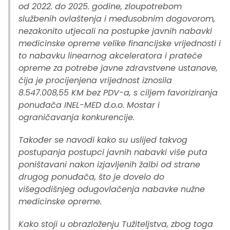
od 2022. do 2025. godine, zloupotrebom
službenih ovlaštenja i međusobnim dogovorom,
nezakonito utjecali na postupke javnih nabavki
medicinske opreme velike financijske vrijednosti i
to nabavku linearnog akceleratora i prateće
opreme za potrebe javne zdravstvene ustanove,
čija je procijenjena vrijednost iznosila
8.547.008,55 KM bez PDV-a, s ciljem favoriziranja
ponuđača INEL-MED d.o.o. Mostar i
ograničavanja konkurencije.
Također se navodi kako su uslijed takvog
postupanja postupci javnih nabavki više puta
poništavani nakon izjavljenih žalbi od strane
drugog ponuđača, što je dovelo do
višegodišnjeg odugovlačenja nabavke nužne
medicinske opreme.
Kako stoji u obrazloženju Tužiteljstva, zbog toga