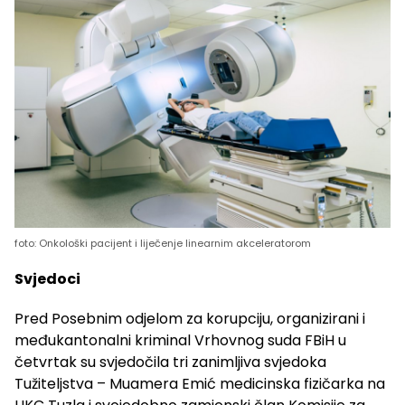
foto: Onkološki pacijent i liječenje linearnim akceleratorom
Svjedoci
Pred Posebnim odjelom za korupciju, organizirani i
međukantonalni kriminal Vrhovnog suda FBiH u
četvrtak su svjedočila tri zanimljiva svjedoka
Tužiteljstva – Muamera Emić medicinska fizičarka na