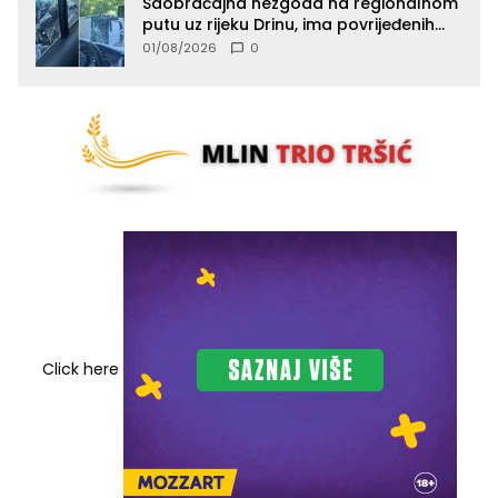
Saobraćajna nezgoda na regionalnom
putu uz rijeku Drinu, ima povrijeđenih
lica (FOTO)
01/08/2026
0
Click here