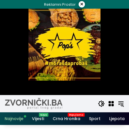
Skip
×
Reklamni Prostor
to
content
Najnovije
Vijesti
Crna Hronika
Sport
Ljepota i 