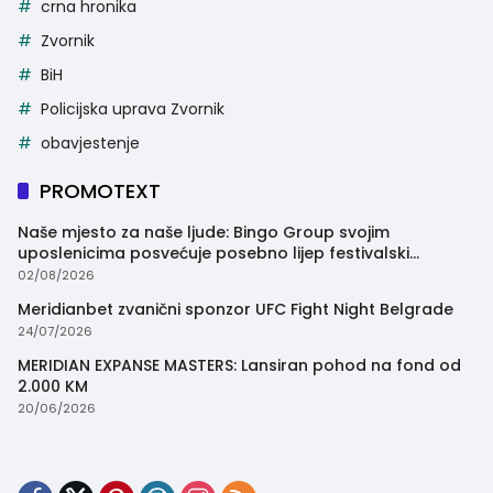
crna hronika
Zvornik
BiH
Policijska uprava Zvornik
obavjestenje
PROMOTEXT
Naše mjesto za naše ljude: Bingo Group svojim
uposlenicima posvećuje posebno lijep festivalski
trenutak
02/08/2026
Meridianbet zvanični sponzor UFC Fight Night Belgrade
24/07/2026
MERIDIAN EXPANSE MASTERS: Lansiran pohod na fond od
2.000 KM
20/06/2026