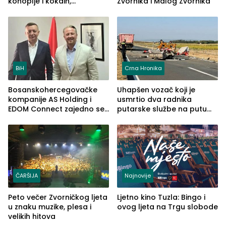
konoplje i kokain,
Zvornika i Malog Zvornika
uhapšena jedna osoba
(FOTO)
BiH
Crna Hronika
Bosanskohercegovačke
Uhapšen vozač koji je
kompanije AS Holding i
usmrtio dva radnika
EDOM Connect zajedno se
putarske službe na putu
šire na tržište Maroka
od Loznice prema Šapcu
(FOTO)
ČARŠIJA
Najnovije
Peto večer Zvorničkog ljeta
Ljetno kino Tuzla: Bingo i
u znaku muzike, plesa i
ovog ljeta na Trgu slobode
velikih hitova