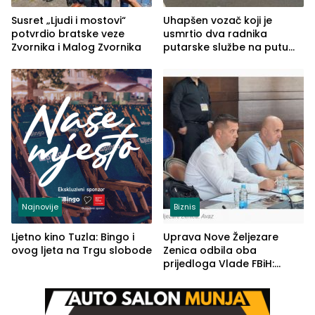
Susret „Ljudi i mostovi“
Uhapšen vozač koji je
potvrdio bratske veze
usmrtio dva radnika
Zvornika i Malog Zvornika
putarske službe na putu
od Loznice prema Šapcu
(FOTO)
Najnovije
Biznis
Ljetno kino Tuzla: Bingo i
Uprava Nove Željezare
ovog ljeta na Trgu slobode
Zenica odbila oba
prijedloga Vlade FBiH:
Ustrajni da je stečaj jedino
rješenje