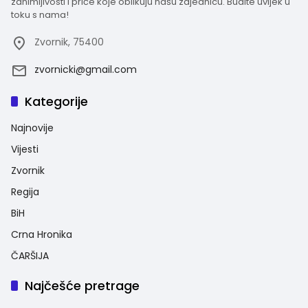
zanimljivosti i priče koje oblikuju našu zajednicu. Budite uvijek u
toku s nama!
Zvornik, 75400
zvornicki@gmail.com
Kategorije
Najnovije
Vijesti
Zvornik
Regija
BiH
Crna Hronika
ČARŠIJA
Najčešće pretrage