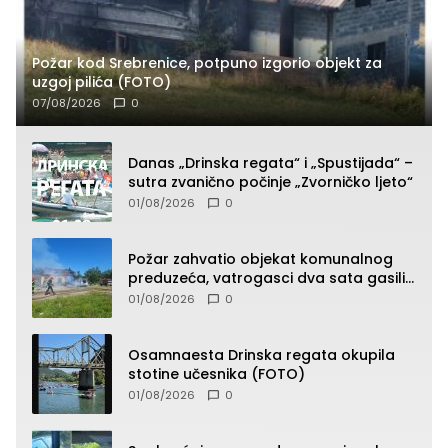
Požar kod Srebrenice, potpuno izgorio objekt za
uzgoj pilića (FOTO)
07/08/2026
0
Danas „Drinska regata“ i „Spustijada“ –
sutra zvanično počinje „Zvorničko ljeto“
01/08/2026
0
Požar zahvatio objekat komunalnog
preduzeća, vatrogasci dva sata gasili
vatru (FOTO)
01/08/2026
0
Osamnaesta Drinska regata okupila
stotine učesnika (FOTO)
01/08/2026
0