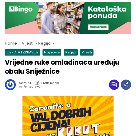
Home
Vijesti
Regija
LJEPOTA I ZDRAVLJE
Najnovije
Regija
Vijesti
Vrijedne ruke omladinaca uređuju
obalu Sniježnice
Admin1
1 Min Read
08/06/2025