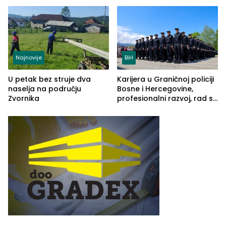
Najnovije
BiH
U petak bez struje dva
Karijera u Graničnoj policiji
naselja na području
Bosne i Hercegovine,
Zvornika
profesionalni razvoj, rad sa
savremenom opremom i
služba građanima