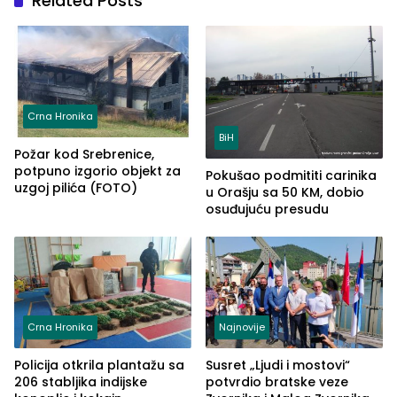
Related Posts
Crna Hronika
BiH
Požar kod Srebrenice,
potpuno izgorio objekt za
Pokušao podmititi carinika
uzgoj pilića (FOTO)
u Orašju sa 50 KM, dobio
osuđujuću presudu
Crna Hronika
Najnovije
Policija otkrila plantažu sa
Susret „Ljudi i mostovi“
206 stabljika indijske
potvrdio bratske veze