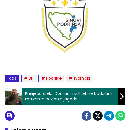
Tags:
BiH
Podrinje
zvornicki
Prelijepo djelo: Domaćin iz Bijeljine budućim
majkama poklanja jagode