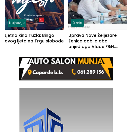
Najnovije
Biznis
Ljetno kino Tuzla: Bingo i
Uprava Nove Željezare
ovog ljeta na Trgu slobode
Zenica odbila oba
prijedloga Vlade FBiH:
Ustrajni da je stečaj jedino
rješenje