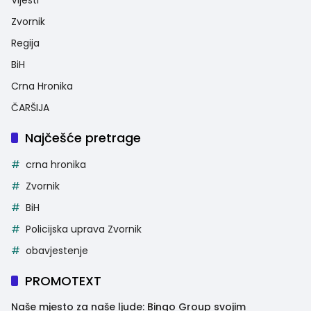
Vijesti
Zvornik
Regija
BiH
Crna Hronika
ČARŠIJA
Najčešće pretrage
crna hronika
Zvornik
BiH
Policijska uprava Zvornik
obavjestenje
PROMOTEXT
Naše mjesto za naše ljude: Bingo Group svojim