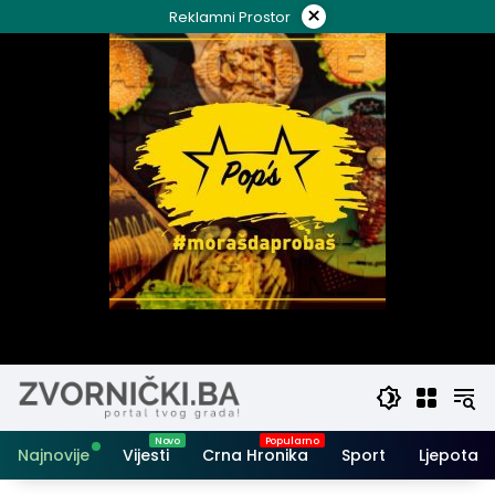
Skip
×
Reklamni Prostor
to
content
Najnovije
Vijesti
Crna Hronika
Sport
Ljepota i 