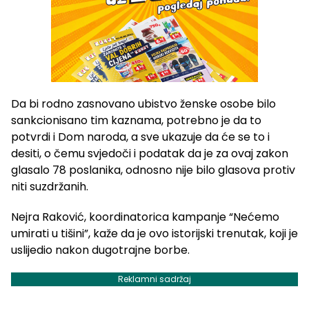
Da bi rodno zasnovano ubistvo ženske osobe bilo
sankcionisano tim kaznama, potrebno je da to
potvrdi i Dom naroda, a sve ukazuje da će se to i
desiti, o čemu svjedoči i podatak da je za ovaj zakon
glasalo 78 poslanika, odnosno nije bilo glasova protiv
niti suzdržanih.
Nejra Raković, koordinatorica kampanje “Nećemo
umirati u tišini”, kaže da je ovo istorijski trenutak, koji je
uslijedio nakon dugotrajne borbe.
Reklamni sadržaj