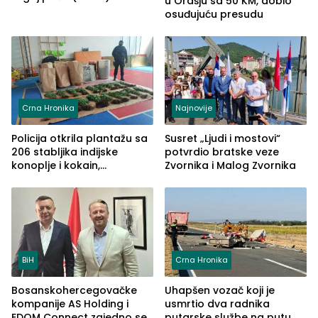
u Orašju sa 50 KM, dobio
osuđujuću presudu
Crna Hronika
Najnovije
Policija otkrila plantažu sa
Susret „Ljudi i mostovi“
206 stabljika indijske
potvrdio bratske veze
konoplje i kokain,
Zvornika i Malog Zvornika
uhapšena jedna osoba
(FOTO)
BiH
Crna Hronika
Bosanskohercegovačke
Uhapšen vozač koji je
kompanije AS Holding i
usmrtio dva radnika
EDOM Connect zajedno se
putarske službe na putu