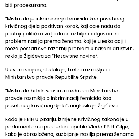
biti procesuirano.
“Mislim da je inkriminacija femicida kao posebnog
krivičnog djela pozitivan korak, koji daje nadu da
postoji politička volja da se ozbiljno odgovori na
problem nasilja prema ženama, koji je u eskalaciji i
može postati sve razorniji problem u našem društvu”,
rekla je Žigićeva za “Nezavisne novine”.
U ovom smjeru, dodala je, treba razmišljati i
Ministarstvo pravde Republike Srpske.
“Mislim da bi bilo sasvim u redu da i Ministarstvo
pravde razmišlja o inkriminaciji femicida kao
posebnog krivičnog djela”, naglasila je Žigićeva.
Kada je FBiH u pitanju, izmjene Krivičnog zakona je u
parlamentarnu proceduru uputila Vlada FBiH. Cilj je,
kako je obrazloženo, suzbijanje nasilja prema ženama