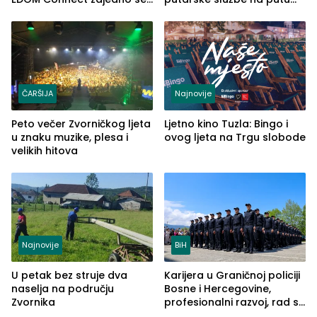
šire na tržište Maroka
od Loznice prema Šapcu
(FOTO)
ČARŠIJA
Najnovije
Peto večer Zvorničkog ljeta
Ljetno kino Tuzla: Bingo i
u znaku muzike, plesa i
ovog ljeta na Trgu slobode
velikih hitova
Najnovije
BiH
U petak bez struje dva
Karijera u Graničnoj policiji
naselja na području
Bosne i Hercegovine,
Zvornika
profesionalni razvoj, rad sa
savremenom opremom i