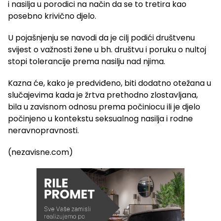
i nasilja u porodici na način da se to tretira kao
posebno krivično djelo.
U pojašnjenju se navodi da je cilj podići društvenu
svijest o važnosti žene u bh. društvu i poruku o nultoj
stopi tolerancije prema nasilju nad njima.
Kazna će, kako je predviđeno, biti dodatno otežana u
slučajevima kada je žrtva prethodno zlostavljana,
bila u zavisnom odnosu prema počiniocu ili je djelo
počinjeno u kontekstu seksualnog nasilja i rodne
neravnopravnosti.
(nezavisne.com)