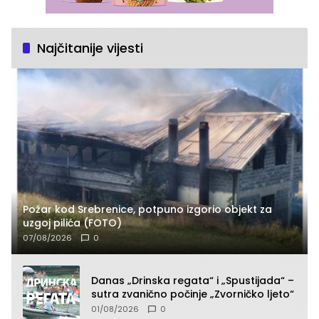
Najčitanije vijesti
Požar kod Srebrenice, potpuno izgorio objekt za
uzgoj pilića (FOTO)
07/08/2026
0
Danas „Drinska regata“ i „Spustijada“ –
sutra zvanično počinje „Zvorničko ljeto“
01/08/2026
0