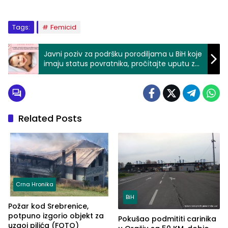
Tags:
Femicid
Javni poziv za podršku porodiljama u BiH koje
imaju status povratnika, pročitajte uputu za
prijavu iz Zvornika
Related Posts
Crna Hronika
BiH
Požar kod Srebrenice,
potpuno izgorio objekt za
Pokušao podmititi carinika
uzgoj pilića (FOTO)