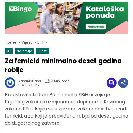
Home
Vijesti
BiH
BiH
Najnovije
Vijesti
Za femicid minimalno deset godina
robije
Administrator
3 Min Read
30/05/2025
Predstavnički dom Parlamenta FBiH usvojio je
Prijedlog zakona o izmjenama i dopunama Krivičnog
zakona FBiH, kojim se u krivično zakonodavstvo uvodi
femicid, a za koji je predviđena robija od deset godina
do dugotrajnog zatvora.