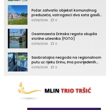
Požar zahvatio objekat komunalnog
preduzeća, vatrogasci dva sata gasili
vatru (FOTO)
01/08/2026
0
Osamnaesta Drinska regata okupila
stotine učesnika (FOTO)
01/08/2026
0
Saobraćajna nezgoda na regionalnom
putu uz rijeku Drinu, ima povrijeđenih
lica (FOTO)
01/08/2026
0