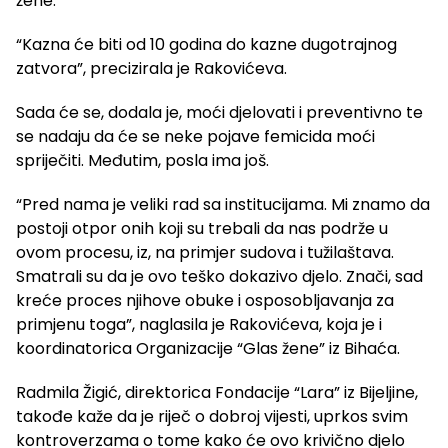
žene.
“Kazna će biti od 10 godina do kazne dugotrajnog
zatvora”, precizirala je Rakovićeva.
Sada će se, dodala je, moći djelovati i preventivno te
se nadaju da će se neke pojave femicida moći
spriječiti. Međutim, posla ima još.
“Pred nama je veliki rad sa institucijama. Mi znamo da
postoji otpor onih koji su trebali da nas podrže u
ovom procesu, iz, na primjer sudova i tužilaštava.
Smatrali su da je ovo teško dokazivo djelo. Znači, sad
kreće proces njihove obuke i osposobljavanja za
primjenu toga”, naglasila je Rakovićeva, koja je i
koordinatorica Organizacije “Glas žene” iz Bihaća.
Radmila Žigić, direktorica Fondacije “Lara” iz Bijeljine,
takođe kaže da je riječ o dobroj vijesti, uprkos svim
kontroverzama o tome kako će ovo krivično djelo