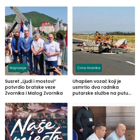
Najnovije
Crna Hronika
Susret „Ljudi i mostovi“
Uhapšen vozač koji je
potvrdio bratske veze
usmrtio dva radnika
Zvornika i Malog Zvornika
putarske službe na putu
od Loznice prema Šapcu
(FOTO)