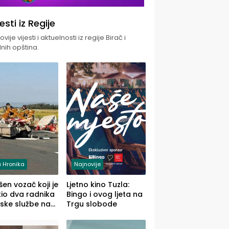
jesti iz Regije
vije vijesti i aktuelnosti iz regije Birač i
nih opština.
 Hronika
Najnovije
en vozač koji je
Ljetno kino Tuzla:
io dva radnika
Bingo i ovog ljeta na
ske službe na
Trgu slobode
od Loznice
a Šapcu