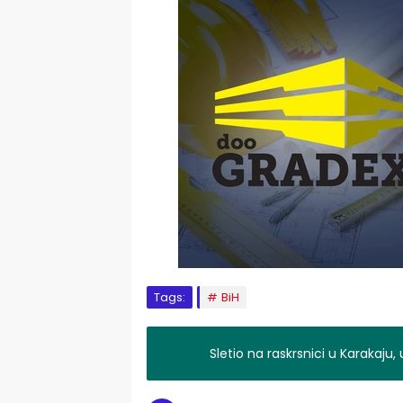
Tags:
BiH
Sletio na raskrsnici u Karakaju,