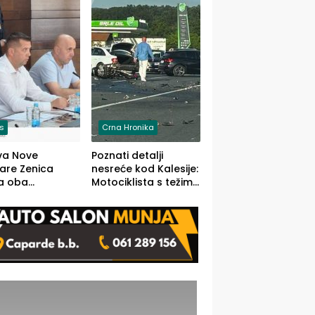
O)
is
Crna Hronika
va Nove
Poznati detalji
zare Zenica
nesreće kod Kalesije:
a oba
Motociklista s težim,
dloga Vlade
dvoje vozača s
Ustrajni da je
lakšim povredama
j jedino rješenje