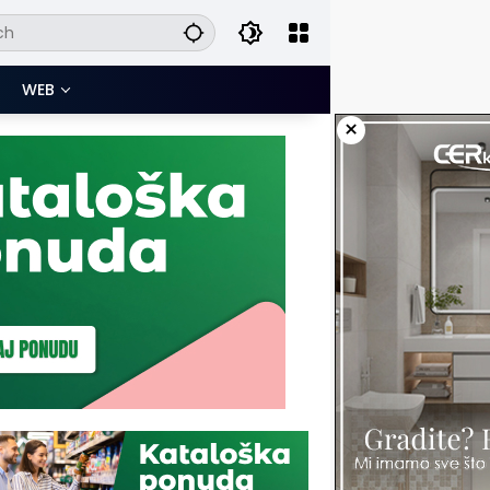
WEB
×