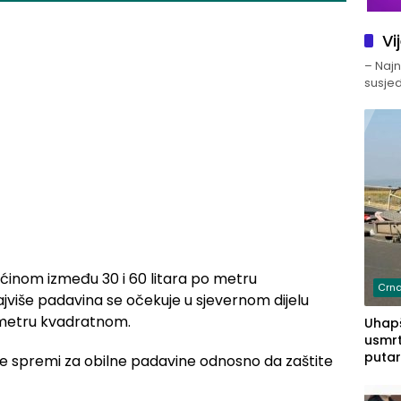
Vi
– Najno
susjed
ećinom između 30 i 60 litara po metru
Crna
ajviše padavina se očekuje u sjevernom dijelu
 metru kvadratnom.
Uhapš
usmrt
putar
se spremi za obilne padavine odnosno da zaštite
putu 
prem