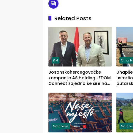
Related Posts
BiH
Crna H
Bosanskohercegovačke
Uhapšen
kompanije AS Holding i EDOM
usmrtio
Connect zajedno se šire na
putarsk
tržište Maroka
Loznic
(FOTO)
Najnovije
Najnovi