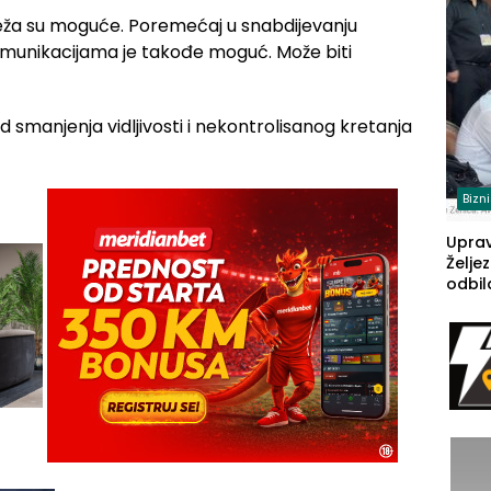
(FOT
reža su moguće. Poremećaj u snabdijevanju
omunikacijama je takođe moguć. Može biti
ed smanjenja vidljivosti i nekontrolisanog kretanja
Bizn
Upra
Želje
odbil
prije
FBiH: 
steča