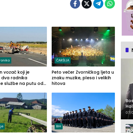
ronika
ČARŠIJA
 vozač koji je
Peto večer Zvorničkog ljeta u
 dva radnika
znaku muzike, plesa i velikih
e službe na putu od
hitova
e prema Šapcu
Bo
Hol
na 
07/
je
BiH