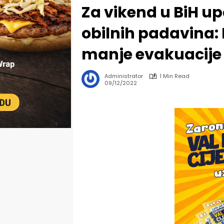
Za vikend u BiH u
obilnih padavina: 
manje evakuacije
Administrator
1 Min Read
09/12/2022