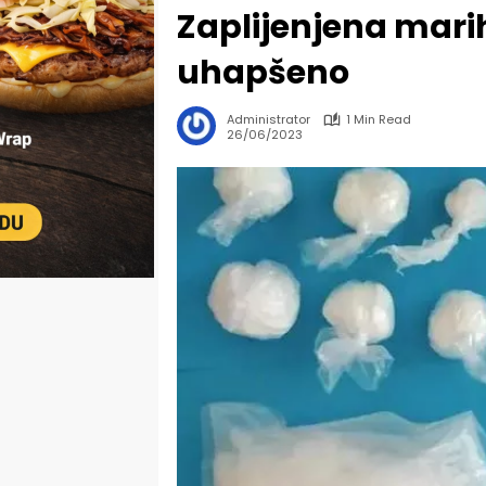
Zaplijenjena mari
uhapšeno
Administrator
1 Min Read
26/06/2023