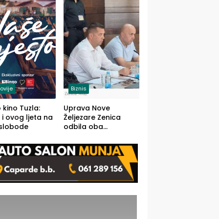
(FOTO)
ovije
Biznis
 kino Tuzla:
Uprava Nove
 i ovog ljeta na
Željezare Zenica
 slobode
odbila oba
prijedloga Vlade
FBiH: Ustrajni da je
stečaj jedino rješenje