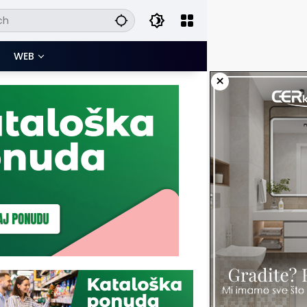
WEB
×