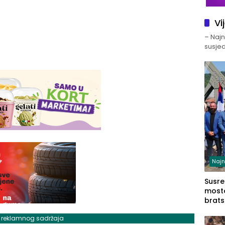
Vi
– Najno
susjed
Najn
Susret
mosto
brats
Zvorn
j reklamnog sadržaja
Zvorn