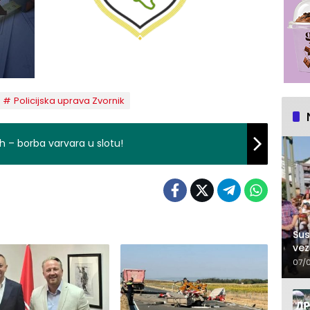
Policijska uprava Zvornik
h – borba varvara u slotu!
Sus
vez
07/