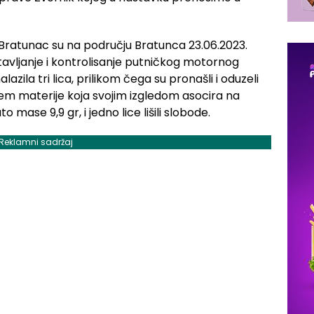
ice Bratunac su na području Bratunca 23.06.2023.
stavljanje i kontrolisanje putničkog motornog
zila tri lica, prilikom čega su pronašli i oduzeli
jem materije koja svojim izgledom asocira na
ase 9,9 gr, i jedno lice lišili slobode.
Reklamni sadržaj