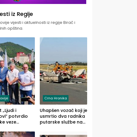
jesti iz Regije
vije vijesti i aktuelnosti iz regije Birač i
nih opština.
ovije
Crna Hronika
 „Ljudi i
Uhapšen vozač koji je
vi“ potvrdio
usmrtio dva radnika
ke veze
putarske službe na
ika i Malog
putu od Loznice
ika
prema Šapcu