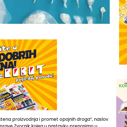
štena proizvodnja i promet opojnih droga“, naslov
e uprave Zvornik kojeg u nastavku prenosimo u