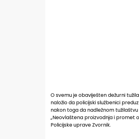
O svemu je obaviješten dežurni tužilac
naložio da policijski službenici predu
nakon toga da nadležnom tužilaštvu 
„Neovlaštena proizvodnja i promet opo
Policijske uprave Zvornik.