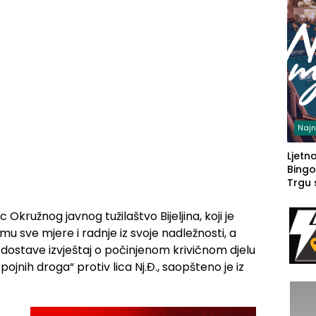
Najn
Ljetno
Bingo
Trgu
 Okružnog javnog tužilaštvo Bijeljina, koji je
zmu sve mjere i radnje iz svoje nadležnosti, a
dostave izvještaj o počinjenom krivičnom djelu
jnih droga“ protiv lica Nj.Đ., saopšteno je iz