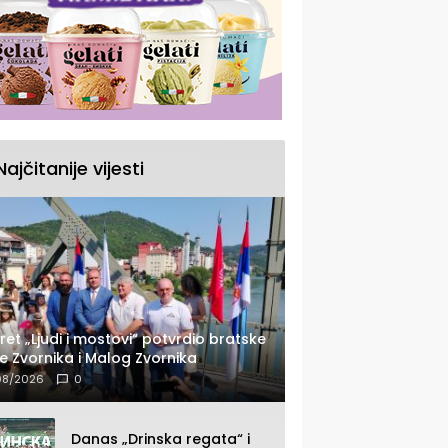
Najčitanije vijesti
ret „Ljudi i mostovi“ potvrdio bratske
e Zvornika i Malog Zvornika
08/2026
0
Danas „Drinska regata“ i