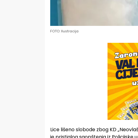
FOTO: Ilustracija
Lice lišeno slobode zbog KD „Neovla
je pristiglog saopštenja iz Policijsk