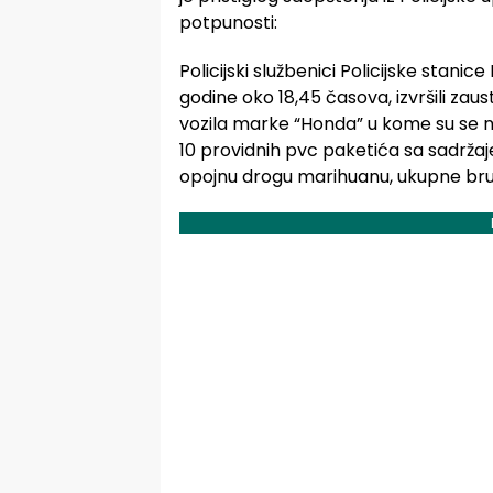
potpunosti:
Policijski službenici Policijske stan
godine oko 18,45 časova, izvršili zau
vozila marke “Honda” u kome su se nala
10 providnih pvc paketića sa sadrža
opojnu drogu marihuanu, ukupne bruto m