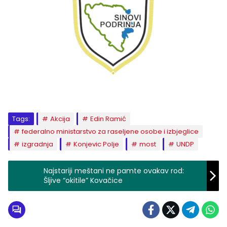
Tags:
Akcija
Edin Ramić
federalno ministarstvo za raseljene osobe i izbjeglice
izgradnja
Konjevic Polje
most
UNDP
Najstariji meštani ne pamte ovakav rod:
Šljive “okitile” Kovačice