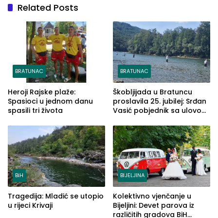
Related Posts
BRATUNAC
BRATUNAC
Heroji Rajske plaže:
Škobljijada u Bratuncu
Spasioci u jednom danu
proslavila 25. jubilej: Srđan
spasili tri života
Vasić pobjednik sa ulovom
od 2.040 grama (FOTO)
BiH
BIJELJINA
Tragedija: Mladić se utopio
Kolektivno vjenčanje u
u rijeci Krivaji
Bijeljini: Devet parova iz
različitih gradova BiH