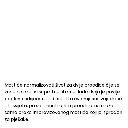
Most će normalizovati život za dvije proodice čije se
kuće nalaze sa suprotne strane Jadra koja je poslije
poplava odsječena od ostatka ove mjesne zajednice
ali i svijeta, pa se trenutno tim proodicama može
samo preko improvizovanog mostića koji je izgrađen
za pješake.