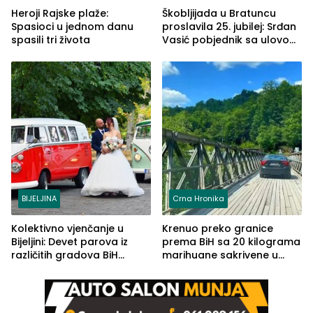
Heroji Rajske plaže:
Škobljijada u Bratuncu
Spasioci u jednom danu
proslavila 25. jubilej: Srđan
spasili tri života
Vasić pobjednik sa ulovom
od 2.040 grama (FOTO)
BIJELJINA
Crna Hronika
Kolektivno vjenčanje u
Krenuo preko granice
Bijeljini: Devet parova iz
prema BiH sa 20 kilograma
različitih gradova BiH
marihuane sakrivene u
izgovorilo sudbonosno da
automobilu