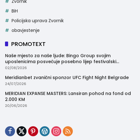
Zvornik
BiH
Policijska uprava Zvornik
obavjestenje
PROMOTEXT
Naše mjesto za naše ljude: Bingo Group svojim
uposlenicima posvećuje posebno lijep festivalski
trenutak
02/08/2026
Meridianbet zvanični sponzor UFC Fight Night Belgrade
24/07/2026
MERIDIAN EXPANSE MASTERS: Lansiran pohod na fond od
2.000 KM
20/06/2026