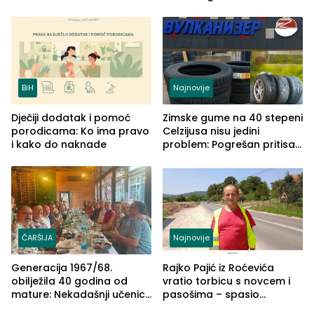
izgovorilo sudbonosno da
BiH
Najnovije
Dječiji dodatak i pomoć
Zimske gume na 40 stepeni
porodicama: Ko ima pravo
Celzijusa nisu jedini
i kako do naknade
problem: Pogrešan pritisak
može biti mnogo opasniji
ČARŠIJA
Najnovije
Generacija 1967/68.
Rajko Pajić iz Roćevića
obilježila 40 godina od
vratio torbicu s novcem i
mature: Nekadašnji učenici
pasošima – spasio
TŠC-a okupili se u Zvorniku
porodično ljetovanje u