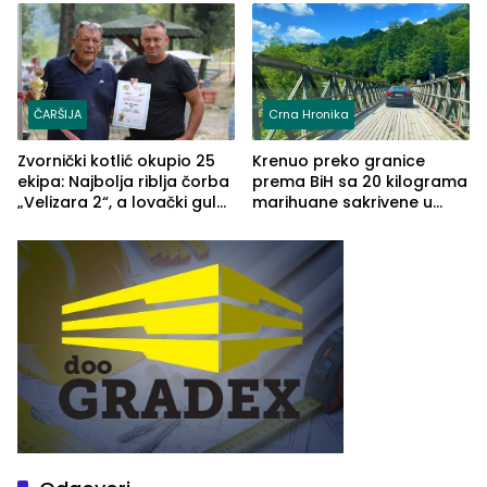
(FOTO)
Grčkoj
ČARŠIJA
Crna Hronika
Zvornički kotlić okupio 25
Krenuo preko granice
ekipa: Najbolja riblja čorba
prema BiH sa 20 kilograma
„Velizara 2“, a lovački gulaš
marihuane sakrivene u
„Red i Zaprska“ (FOTO)
automobilu