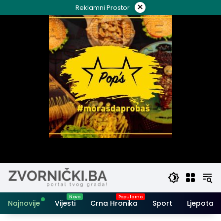
Skip
×
Reklamni Prostor
to
content
Najnovije
Vijesti
Crna Hronika
Sport
Ljepota i 