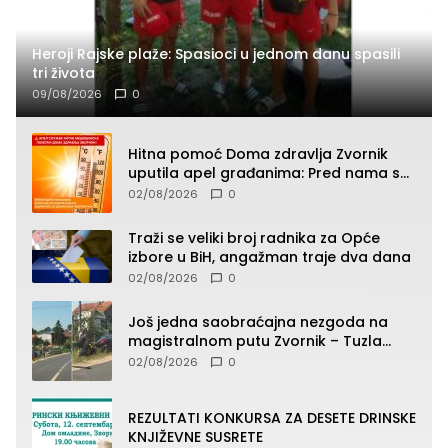
Heroji Rajske plaže: Spasioci u jednom danu spasili
tri života
09/08/2026
0
Hitna pomoć Doma zdravlja Zvornik
uputila apel građanima: Pred nama su
temperature do 40°C, oprez zbog
02/08/2026
0
toplotnog udara
Traži se veliki broj radnika za Opće
izbore u BiH, angažman traje dva dana
02/08/2026
0
Još jedna saobraćajna nezgoda na
magistralnom putu Zvornik – Tuzla
(FOTO)
02/08/2026
0
REZULTATI KONKURSA ZA DESETE DRINSKE
KNJIŽEVNE SUSRETE