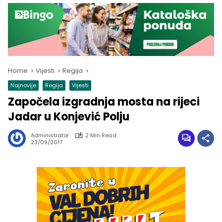
Home
Vijesti
Regija
Najnovije
Regija
Vijesti
Započela izgradnja mosta na rijeci
Jadar u Konjević Polju
Administrator
2 Min Read
23/09/2017