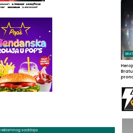
steča
BRA
Heroj
Bratu
pron
seda
a Iva
rodom
j reklamnog sadržaja