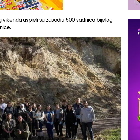
g vikenda uspjeli su zasaditi 500 sadnica bijelog
nice.