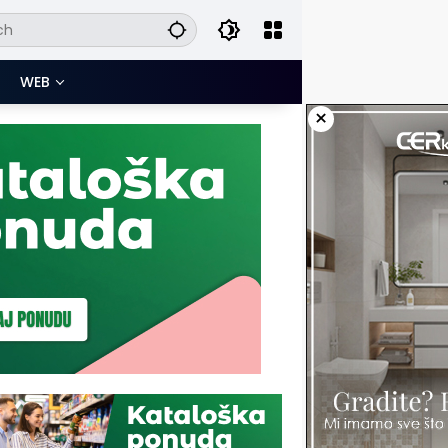
WEB
×