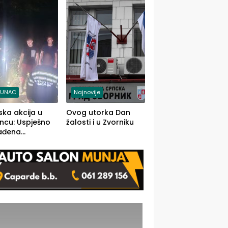
j jedino rješenje
TUNAC
Najnovije
ska akcija u
Ovog utorka Dan
ncu: Uspješno
žalosti i u Zvorniku
ađena
mdesetogodišnj
nka Lazić,
 iz Kravice.