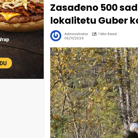
Zasađeno 500 sadn
lokalitetu Guber 
Administrator
1 Min Read
05/11/2024