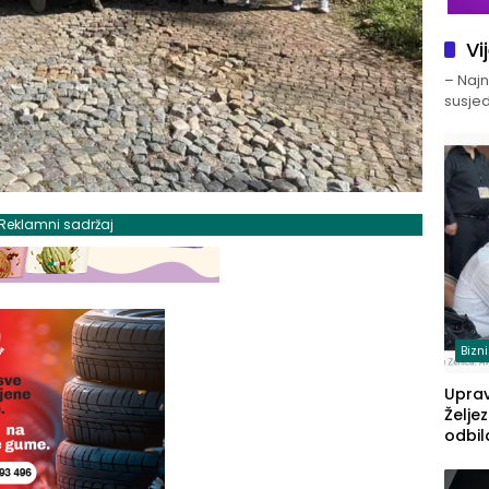
Vi
– Najno
susjed
Reklamni sadržaj
Bizn
Upra
Želje
odbil
prije
FBiH: 