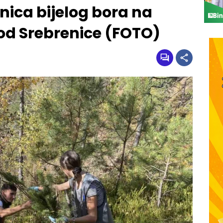
ica bijelog bora na
kod Srebrenice (FOTO)