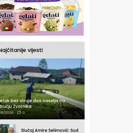
Najčitanije vijesti
etak bez struje dva naselja na
ručju Zvornika
08/2026
0
Slučaj Amire Selimović: Sud