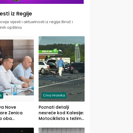
jesti iz Regije
vije vijesti i aktuelnosti iz regije Birač i
nih opština.
is
Crna Hronika
va Nove
Poznati detalji
zare Zenica
nesreće kod Kalesije:
a oba
Motociklista s težim,
dloga Vlade
dvoje vozača s
Ustrajni da je
lakšim povredama