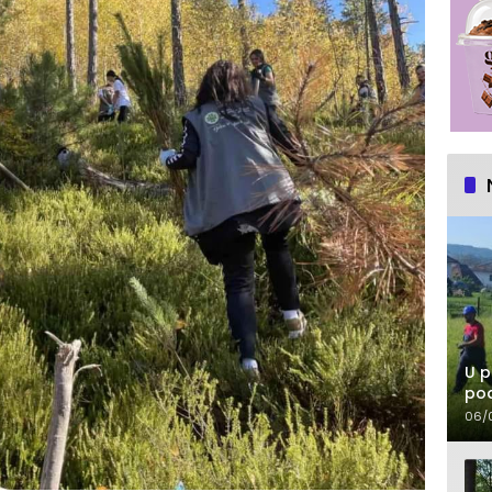
U p
pod
06/