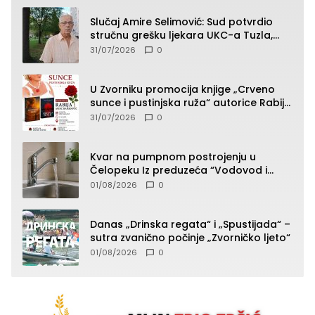
Slučaj Amire Selimović: Sud potvrdio
stručnu grešku ljekara UKC-a Tuzla,
presudan dokaz ostala obdukcija
31/07/2026
0
U Zvorniku promocija knjige „Crveno
sunce i pustinjska ruža“ autorice Rabije
Avdić-Hamidović
31/07/2026
0
Kvar na pumpnom postrojenju u
Čelopeku Iz preduzeća “Vodovod i
komunalije”
01/08/2026
0
Danas „Drinska regata“ i „Spustijada“ –
sutra zvanično počinje „Zvorničko ljeto“
01/08/2026
0