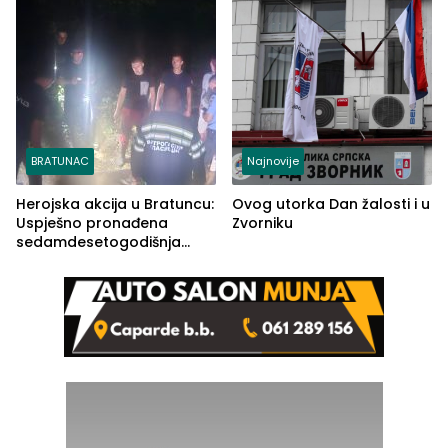
BRATUNAC
Najnovije
Herojska akcija u Bratuncu:
Ovog utorka Dan žalosti i u
Uspješno pronađena
Zvorniku
sedamdesetogodišnja
Ivanka Lazić, rodom iz
Kravice.