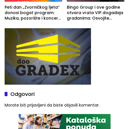
Peti dan „Zvorničkog ljeta“
Bingo Group i ove godine
donosi bogat program:
otvara vrata VIP događaja
Muzika, pozorište i koncert
građanima: Osvojite
Stoje
ulaznice za koncert Petra
Graše
Odgovori
Morate biti
prijavljeni
da biste objavili komentar.