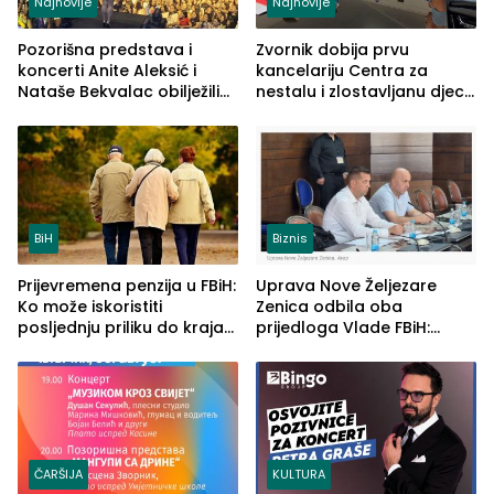
Najnovije
Najnovije
Pozorišna predstava i
Zvornik dobija prvu
koncerti Anite Aleksić i
kancelariju Centra za
Nataše Bekvalac obilježili
nestalu i zlostavljanu djecu
četvrto veče Zvorničkog
u RS-u
ljeta (FOTO)
BiH
Biznis
Prijevremena penzija u FBiH:
Uprava Nove Željezare
Ko može iskoristiti
Zenica odbila oba
posljednju priliku do kraja
prijedloga Vlade FBiH:
2026. godine
Ustrajni da je stečaj jedino
rješenje
ČARŠIJA
KULTURA