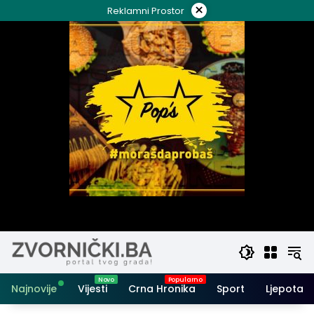
Skip
×
Reklamni Prostor
to
content
Najnovije
Vijesti
Crna Hronika
Sport
Ljepota i 