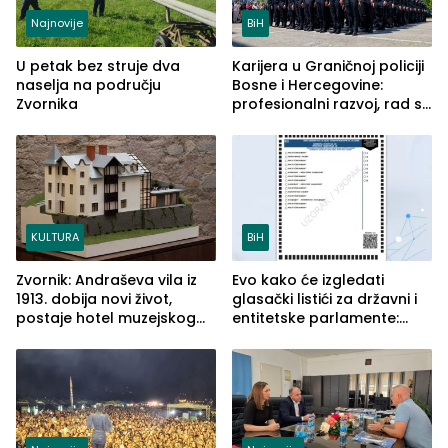
Najnovije
BiH
U petak bez struje dva
Karijera u Graničnoj policiji
naselja na području
Bosne i Hercegovine:
Zvornika
profesionalni razvoj, rad sa
savremenom opremom i
služba građanima
KULTURA
BiH
Zvornik: Andraševa vila iz
Evo kako će izgledati
1913. dobija novi život,
glasački listići za državni i
postaje hotel muzejskog
entitetske parlamente:
tipa
Najveće izmjene biće
vidljive na njima