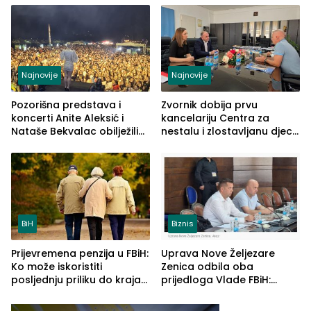
vidljive na njima
Najnovije
Najnovije
Pozorišna predstava i
Zvornik dobija prvu
koncerti Anite Aleksić i
kancelariju Centra za
Nataše Bekvalac obilježili
nestalu i zlostavljanu djecu
četvrto veče Zvorničkog
u RS-u
ljeta (FOTO)
BiH
Biznis
Prijevremena penzija u FBiH:
Uprava Nove Željezare
Ko može iskoristiti
Zenica odbila oba
posljednju priliku do kraja
prijedloga Vlade FBiH:
2026. godine
Ustrajni da je stečaj jedino
rješenje