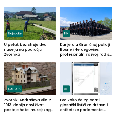
Najnovije
BiH
U petak bez struje dva
Karijera u Graničnoj policiji
naselja na području
Bosne i Hercegovine,
Zvornika
profesionalni razvoj, rad sa
savremenom opremom i
služba građanima
KULTURA
BiH
Zvornik: Andraševa vila iz
Evo kako će izgledati
1913. dobija novi život,
glasački listići za državni i
postaje hotel muzejskog
entitetske parlamente:
tipa
Najveće izmjene biće