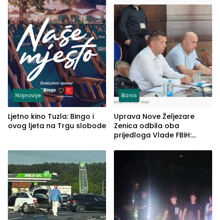
Najnovije
Biznis
Ljetno kino Tuzla: Bingo i
Uprava Nove Željezare
ovog ljeta na Trgu slobode
Zenica odbila oba
prijedloga Vlade FBiH:
Ustrajni da je stečaj jedino
rješenje