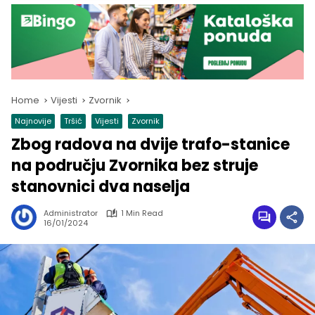
Home
Vijesti
Zvornik
Najnovije
Tršić
Vijesti
Zvornik
Zbog radova na dvije trafo-stanice
na području Zvornika bez struje
stanovnici dva naselja
Administrator
1 Min Read
16/01/2024