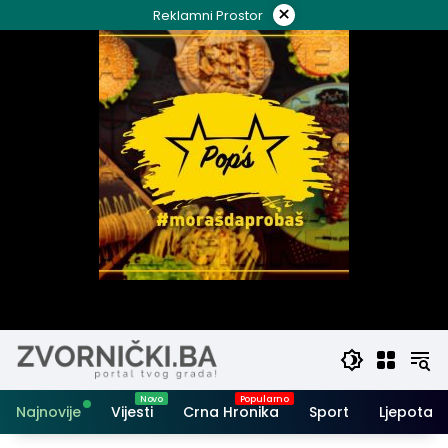
Skip
×
Reklamni Prostor
to
content
Najnovije
Vijesti
Crna Hronika
Sport
Ljepota i 