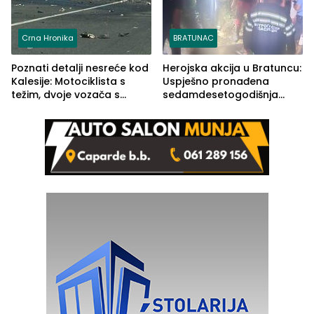
Crna Hronika
BRATUNAC
Poznati detalji nesreće kod
Herojska akcija u Bratuncu:
Kalesije: Motociklista s
Uspješno pronađena
težim, dvoje vozača s
sedamdesetogodišnja
lakšim povredama
Ivanka Lazić, rodom iz
Kravice.