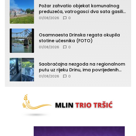
Požar zahvatio objekat komunalnog
preduzeća, vatrogasci dva sata gasili
vatru (FOTO)
01/08/2026
0
Osamnaesta Drinska regata okupila
stotine učesnika (FOTO)
01/08/2026
0
Saobraćajna nezgoda na regionalnom
putu uz rijeku Drinu, ima povrijeđenih
lica (FOTO)
01/08/2026
0