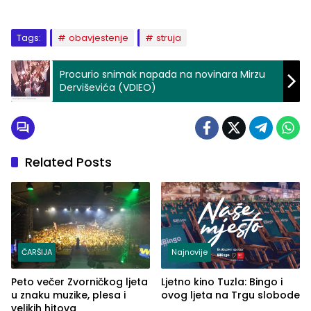
Tags:
obavjestenje
struja
Procurio snimak napada na novinara Mirzu
Derviševića (VDIEO)
Related Posts
ČARŠIJA
Najnovije
Peto večer Zvorničkog ljeta
Ljetno kino Tuzla: Bingo i
u znaku muzike, plesa i
ovog ljeta na Trgu slobode
velikih hitova