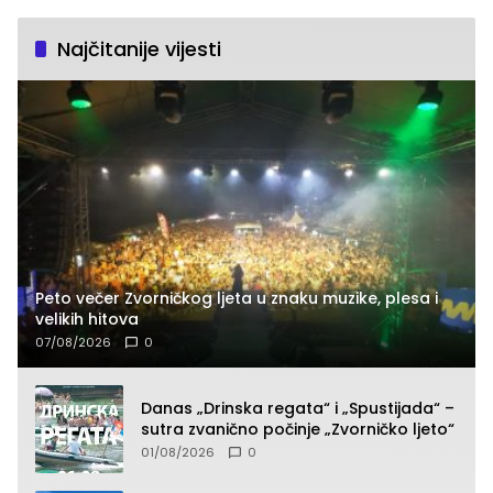
Najčitanije vijesti
Peto večer Zvorničkog ljeta u znaku muzike, plesa i
velikih hitova
07/08/2026
0
Danas „Drinska regata“ i „Spustijada“ –
sutra zvanično počinje „Zvorničko ljeto“
01/08/2026
0