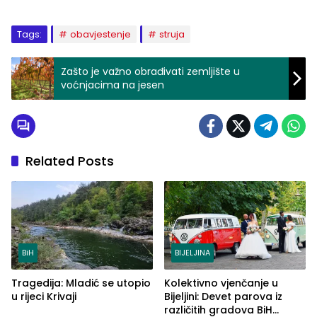
Tags:
obavjestenje
struja
Zašto je važno obrađivati zemljište u
voćnjacima na jesen
Related Posts
BiH
BIJELJINA
Tragedija: Mladić se utopio
Kolektivno vjenčanje u
u rijeci Krivaji
Bijeljini: Devet parova iz
različitih gradova BiH