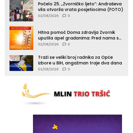
Počelo 25. „Zvorničko ljeto“: Andraševa
vila otvorila vrata posjetiocima (FOTO)
02/08/2026
0
Hitna pomoć Doma zdravlja Zvornik
uputila apel građanima: Pred nama su
temperature do 40°C, oprez zbog
02/08/2026
0
toplotnog udara
Traži se veliki broj radnika za Opće
izbore u BiH, angažman traje dva dana
02/08/2026
0