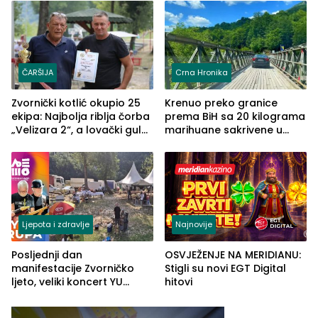
(FOTO)
Grčkoj
ČARŠIJA
Crna Hronika
Zvornički kotlić okupio 25
Krenuo preko granice
ekipa: Najbolja riblja čorba
prema BiH sa 20 kilograma
„Velizara 2“, a lovački gulaš
marihuane sakrivene u
„Red i Zaprska“ (FOTO)
automobilu
Ljepota i zdravlje
Najnovije
Posljednji dan
OSVJEŽENJE NA MERIDIANU:
manifestacije Zvorničko
Stigli su novi EGT Digital
ljeto, veliki koncert YU
hitovi
grupe zatvara program
ove godine