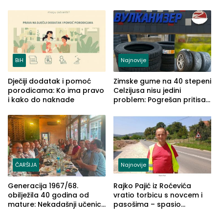
izgovorilo sudbonosno da
BiH
Najnovije
Dječiji dodatak i pomoć
Zimske gume na 40 stepeni
porodicama: Ko ima pravo
Celzijusa nisu jedini
i kako do naknade
problem: Pogrešan pritisak
može biti mnogo opasniji
ČARŠIJA
Najnovije
Generacija 1967/68.
Rajko Pajić iz Roćevića
obilježila 40 godina od
vratio torbicu s novcem i
mature: Nekadašnji učenici
pasošima – spasio
TŠC-a okupili se u Zvorniku
porodično ljetovanje u