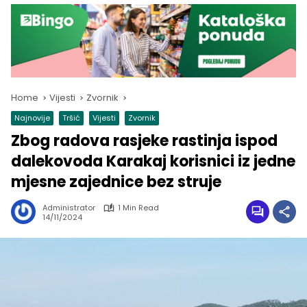
Home
Vijesti
Zvornik
Najnovije
Tršić
Vijesti
Zvornik
Zbog radova rasjeke rastinja ispod
dalekovoda Karakaj korisnici iz jedne
mjesne zajednice bez struje
Administrator
1 Min Read
14/11/2024