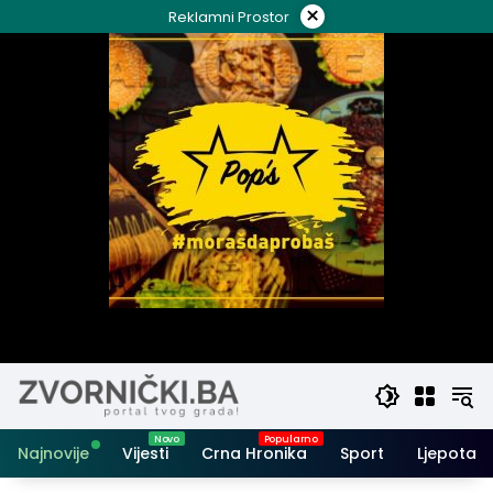
Skip
×
Reklamni Prostor
to
content
Najnovije
Vijesti
Crna Hronika
Sport
Ljepota i 