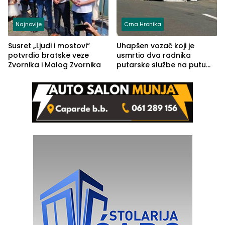
Najnovije
Crna Hronika
Susret „Ljudi i mostovi“
Uhapšen vozač koji je
potvrdio bratske veze
usmrtio dva radnika
Zvornika i Malog Zvornika
putarske službe na putu
od Loznice prema Šapcu
(FOTO)