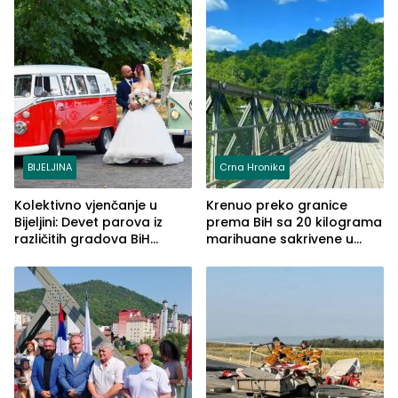
BIJELJINA
Crna Hronika
Kolektivno vjenčanje u
Krenuo preko granice
Bijeljini: Devet parova iz
prema BiH sa 20 kilograma
različitih gradova BiH
marihuane sakrivene u
izgovorilo sudbonosno da
automobilu