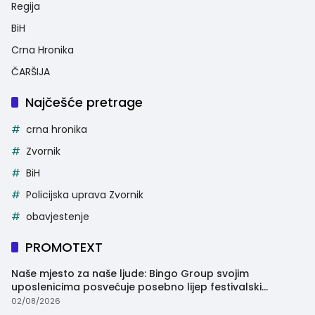
Regija
BiH
Crna Hronika
ČARŠIJA
Najčešće pretrage
crna hronika
Zvornik
BiH
Policijska uprava Zvornik
obavjestenje
PROMOTEXT
Naše mjesto za naše ljude: Bingo Group svojim
uposlenicima posvećuje posebno lijep festivalski
trenutak
02/08/2026