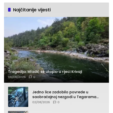
Najčitanije vijesti
Tragedija: Mladić se utopio u rijeci Krivaji
08/08/2026
0
Jedno lice zadobilo povrede u
saobraćajnoj nezgodi u Tegarama
(FOTO)
02/08/2026
0