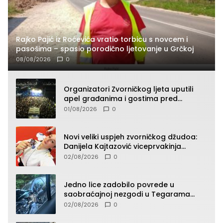
Rajko Pajić iz Roćevića vratio torbicu s novcem i
pasošima – spasio porodično ljetovanje u Grčkoj
08/08/2026
0
Organizatori Zvorničkog ljeta uputili
apel građanima i gostima pred
početak koncertnog programa
01/08/2026
0
Novi veliki uspjeh zvorničkog džudoa:
Danijela Kajtazović viceprvakinja
Balkana u seniorskoj konkurenciji
02/08/2026
0
Jedno lice zadobilo povrede u
saobraćajnoj nezgodi u Tegarama
(FOTO)
02/08/2026
0