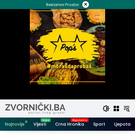
Skip
×
Reklamni Prostor
to
content
Najnovije
Vijesti
Crna Hronika
Sport
Ljepota i 