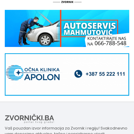
Vaš pouzdan izvor informacija za Zvornik i regiju! Svakodnevno
vam donosimo aktuelne, tačne i nepristrasne vijesti,