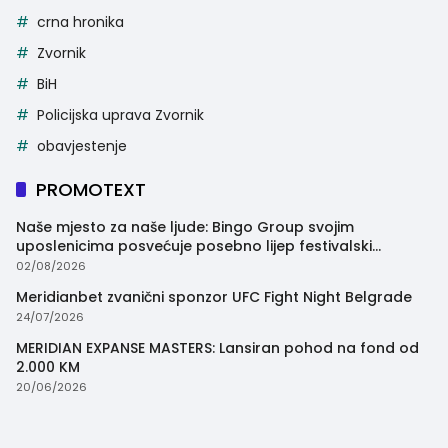
crna hronika
Zvornik
BiH
Policijska uprava Zvornik
obavjestenje
PROMOTEXT
Naše mjesto za naše ljude: Bingo Group svojim
uposlenicima posvećuje posebno lijep festivalski
trenutak
02/08/2026
Meridianbet zvanični sponzor UFC Fight Night Belgrade
24/07/2026
MERIDIAN EXPANSE MASTERS: Lansiran pohod na fond od
2.000 KM
20/06/2026