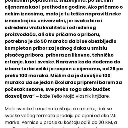
posebnim popustima, sniženjima, po sličnim
cijenama kao i prethodne godine. Ako pričamo o
nekim iznosima, malo je tu teško napraviti neke
iznose koji su univerzalni, jer svako bira i
određenu vrstu kvaliteta i određenog
proizvođača, ali ako pričamo o priboru,
potrebno je do 50 maraka da bi se obezbijedio
kompletan pribor za jednog đaka u smislu
pisaćeg pribora, pribora za likovno, tehničko
crtanje, kao i sveske. Naravno kada dođemo do
izbora torbe veliki je raspon u cijenama, od 25 pa
preko 100 maraka. Mislim da je dovoljno 100
maraka da se jedan školarac pripremi barem za
početak sezone, sve preko toga ako budžet
dozvoljava” –
kaže Tešo Mojić vlasnik knjižare.
Male sveske trenutno koštaju oko marku, dok se
sveske većeg formata prodaju po cijeni od oko 2,5
marke. Pernice u prosjeku koštaju od 8 do 20 KM, a