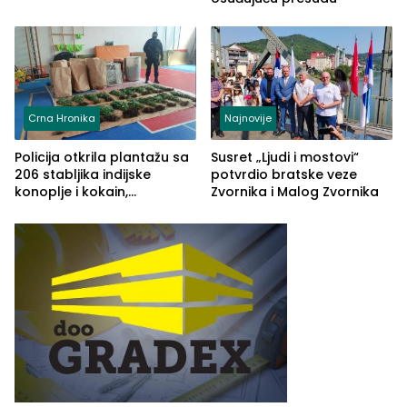
Crna Hronika
Najnovije
Policija otkrila plantažu sa
Susret „Ljudi i mostovi“
206 stabljika indijske
potvrdio bratske veze
konoplje i kokain,
Zvornika i Malog Zvornika
uhapšena jedna osoba
(FOTO)