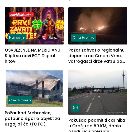
automobilu
grupe zatvara program
ove godine
Najnovije
Crna Hronika
OSVJEŽENJE NA MERIDIANU:
Požar zahvatio regionalnu
Stigli su novi EGT Digital
deponiju na Crnom Vrhu,
hitovi
vatrogasci drže vatru pod
kontrolom (FOTO)
Crna Hronika
BiH
Požar kod Srebrenice,
potpuno izgorio objekt za
Pokušao podmititi carinika
uzgoj pilića (FOTO)
u Orašju sa 50 KM, dobio
osuđujuću presudu