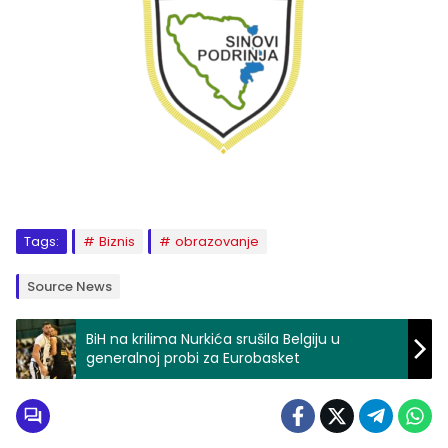
Tags:
Biznis
obrazovanje
Source News
BiH na krilima Nurkića srušila Belgiju u
generalnoj probi za Eurobasket