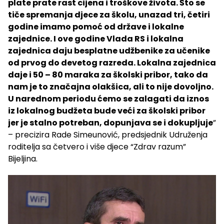
plate prate rast cijena i troškove života. Što se
tiče spremanja djece za školu, unazad tri, četiri
godine imamo pomoć od države i lokalne
zajednice. I ove godine Vlada RS i lokalna
zajednica daju besplatne udžbenike za učenike
od prvog do devetog razreda. Lokalna zajednica
daje i 50 – 80 maraka za školski pribor, tako da
nam je to značajna olakšica, ali to nije dovoljno.
U narednom periodu ćemo se zalagati da iznos
iz lokalnog budžeta bude veći za školski pribor
jer je stalno potreban, dopunjava se i dokupljuje
”
– precizira Rade Simeunović, predsjednik Udruženja
roditelja sa četvero i više djece “Zdrav razum”
Bijeljina.