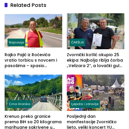
Related Posts
Najnovije
ČARŠIJA
Rajko Pajić iz Roćevića
Zvornički kotlić okupio 25
vratio torbicu s novcem i
ekipa: Najbolja riblja čorba
pasošima – spasio
„Velizara 2“, a lovački gulaš
porodično ljetovanje u
„Red i Zaprska“ (FOTO)
Grčkoj
Crna Hronika
Ljepota i zdravlje
Krenuo preko granice
Posljednji dan
prema BiH sa 20 kilograma
manifestacije Zvorničko
marihuane sakrivene u
ljeto, veliki koncert YU