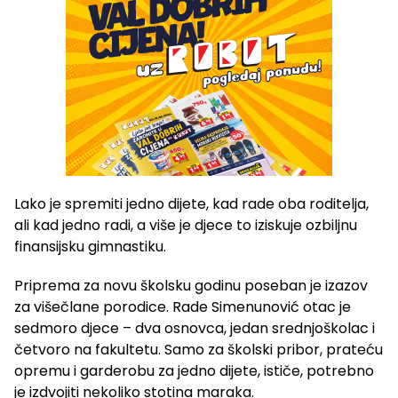
Lako je spremiti jedno dijete, kad rade oba roditelja,
ali kad jedno radi, a više je djece to iziskuje ozbiljnu
finansijsku gimnastiku.
Priprema za novu školsku godinu poseban je izazov
za višečlane porodice. Rade Simenunović otac je
sedmoro djece – dva osnovca, jedan srednjoškolac i
četvoro na fakultetu. Samo za školski pribor, prateću
opremu i garderobu za jedno dijete, ističe, potrebno
je izdvojiti nekoliko stotina maraka.