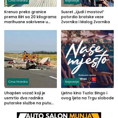
Crna Hronika
Najnovije
Krenuo preko granice
Susret „Ljudi i mostovi“
prema BiH sa 20 kilograma
potvrdio bratske veze
marihuane sakrivene u
Zvornika i Malog Zvornika
automobilu
Crna Hronika
Najnovije
Uhapšen vozač koji je
Ljetno kino Tuzla: Bingo i
usmrtio dva radnika
ovog ljeta na Trgu slobode
putarske službe na putu
od Loznice prema Šapcu
(FOTO)