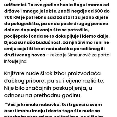
udžbenici. To ove godine hvala Bogu imamo od
države i mnogo je lakše. Znači negdje od 500 do
700 KM je potrebno sad za start za jedno dijete
do polugodišta, pa onda posle drugog ponovo
dolaze dopunjavanja šta se potrošilo,
pocijepalo i onda se to dokupljuje i idemo dalje.
Djeca su naša budućnost, za njih živimo i oni ne
smiju osjetiti teret nedostatka porodičnog ili
društvenog novca –
rekao je Simeunović za portal
infoBijeljina.
Knjižare nude širok izbor proizvođača
đačkog pribora, pa su i cijene različite.
Nije bilo značajnih poskupljenja, u
odnosu na prethodnu godinu.
“Već je krenula nabavka. Svi trgovci u svom
asortimanu imaju i dosta toga što nude sa