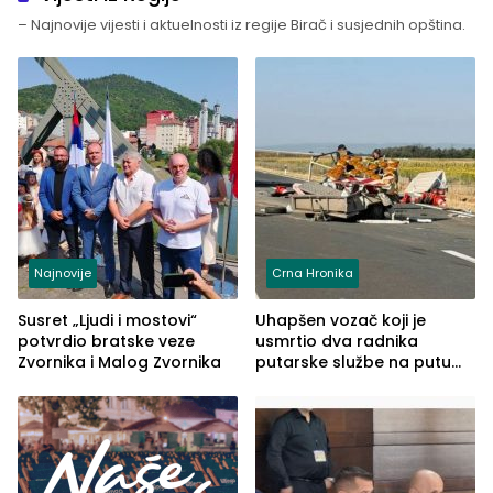
– Najnovije vijesti i aktuelnosti iz regije Birač i susjednih opština.
Najnovije
Crna Hronika
Susret „Ljudi i mostovi“
Uhapšen vozač koji je
potvrdio bratske veze
usmrtio dva radnika
Zvornika i Malog Zvornika
putarske službe na putu
od Loznice prema Šapcu
(FOTO)