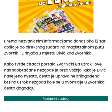
Prema nezvaničnim informacijama danas oko 12 sati
došlo je do direktnog sudara na magistralnom putu
Zvornik -Drinjača u mjestu Divič kod Zvornika.
Kako tvrde čitaoci portala Zvornicki Ba uzrok i ove
nas saobraćane nezgode je brza vožnja. Iako je Divič
naseljeno mjesto, često je upravo neprilagođena
brzina uzrok nezgoda koje se u ovom dijelu Zvornika
često događaju.
Reklamni sadržaj