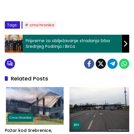
Tags:
crna hronika
Pripreme za obilježavanje stradanja Srba
Srednjeg Podrinja i Birča
Related Posts
Crna Hronika
BiH
Požar kod Srebrenice,