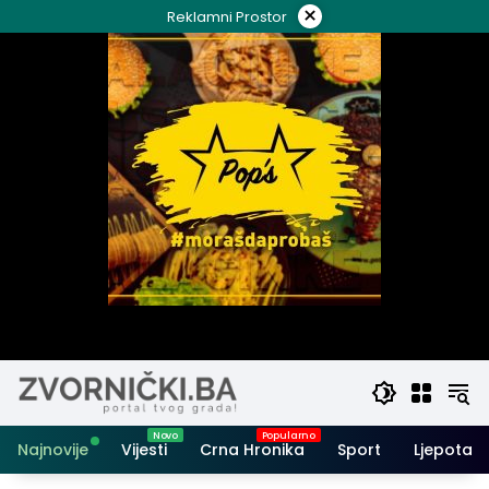
Skip
×
Reklamni Prostor
to
content
Najnovije
Vijesti
Crna Hronika
Sport
Ljepota i 