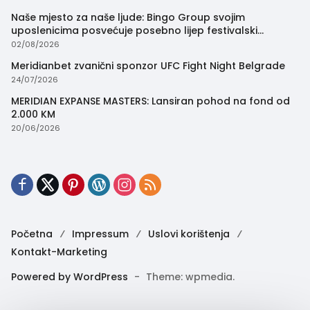
Naše mjesto za naše ljude: Bingo Group svojim
uposlenicima posvećuje posebno lijep festivalski
trenutak
02/08/2026
Meridianbet zvanični sponzor UFC Fight Night Belgrade
24/07/2026
MERIDIAN EXPANSE MASTERS: Lansiran pohod na fond od
2.000 KM
20/06/2026
Početna
Impressum
Uslovi korištenja
Kontakt-Marketing
Powered by WordPress
-
Theme: wpmedia.