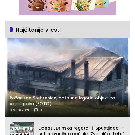
Najčitanije vijesti
Požar kod Srebrenice, potpuno izgorio objekt za
uzgoj pilića (FOTO)
07/08/2026
0
Danas „Drinska regata“ i „Spustijada“ –
sutra zvanično počinje „Zvorničko ljeto“