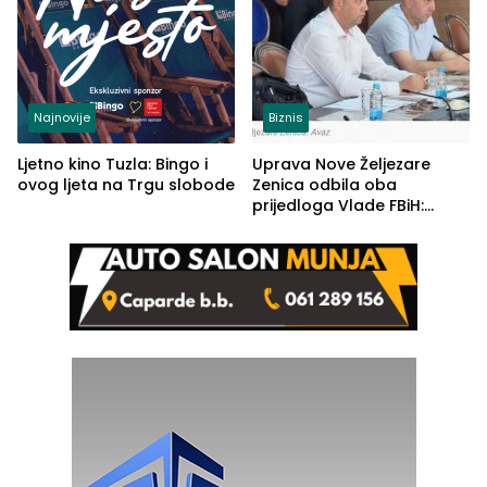
Najnovije
Biznis
Ljetno kino Tuzla: Bingo i
Uprava Nove Željezare
ovog ljeta na Trgu slobode
Zenica odbila oba
prijedloga Vlade FBiH:
Ustrajni da je stečaj jedino
rješenje