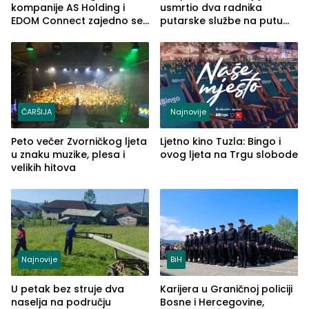
kompanije AS Holding i
usmrtio dva radnika
EDOM Connect zajedno se
putarske službe na putu
šire na tržište Maroka
od Loznice prema Šapcu
(FOTO)
ČARŠIJA
Najnovije
Peto večer Zvorničkog ljeta
Ljetno kino Tuzla: Bingo i
u znaku muzike, plesa i
ovog ljeta na Trgu slobode
velikih hitova
Najnovije
BiH
U petak bez struje dva
Karijera u Graničnoj policiji
naselja na području
Bosne i Hercegovine,