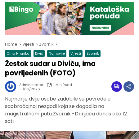
Home
Vijesti
Zvornik
Crna Hronika
Divič
Najnovije
Vijesti
Zvornik
Žestok sudar u Diviču, ima
povrijeđenih (FOTO)
Administrator
1 Min Read
19/06/2026
Najmanje dvije osobe zadobile su povrede u
saobraćajnoj nezgodi koja se dogodila na
magistralnom putu Zvornik -Drinjača danas oko 12
sati