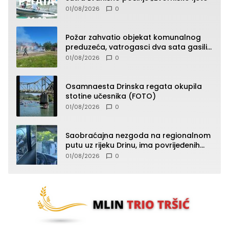
01/08/2026
0
Požar zahvatio objekat komunalnog
preduzeća, vatrogasci dva sata gasili
vatru (FOTO)
01/08/2026
0
Osamnaesta Drinska regata okupila
stotine učesnika (FOTO)
01/08/2026
0
Saobraćajna nezgoda na regionalnom
putu uz rijeku Drinu, ima povrijeđenih
lica (FOTO)
01/08/2026
0