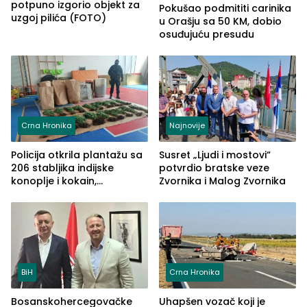
potpuno izgorio objekt za
Pokušao podmititi carinika
uzgoj pilića (FOTO)
u Orašju sa 50 KM, dobio
osuđujuću presudu
Crna Hronika
Najnovije
Policija otkrila plantažu sa
Susret „Ljudi i mostovi“
206 stabljika indijske
potvrdio bratske veze
konoplje i kokain,
Zvornika i Malog Zvornika
uhapšena jedna osoba
(FOTO)
BiH
Crna Hronika
Bosanskohercegovačke
Uhapšen vozač koji je