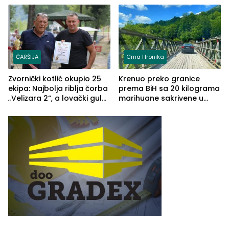
(FOTO)
Grčkoj
ČARŠIJA
Crna Hronika
Zvornički kotlić okupio 25
Krenuo preko granice
ekipa: Najbolja riblja čorba
prema BiH sa 20 kilograma
„Velizara 2“, a lovački gulaš
marihuane sakrivene u
„Red i Zaprska“ (FOTO)
automobilu