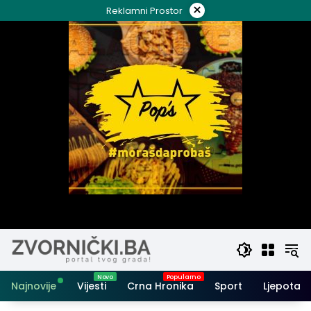
Skip
×
Reklamni Prostor
to
content
Najnovije
Vijesti
Crna Hronika
Sport
Ljepota i 