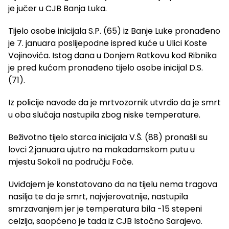
je jučer u CJB Banja Luka.
Tijelo osobe inicijala S.P. (65) iz Banje Luke pronađeno
je 7. januara poslijepodne ispred kuće u Ulici Koste
Vojinovića. Istog dana u Donjem Ratkovu kod Ribnika
je pred kućom pronađeno tijelo osobe inicijal D.S.
(71).
Iz policije navode da je mrtvozornik utvrdio da je smrt
u oba slučaja nastupila zbog niske temperature.
Beživotno tijelo starca inicijala V.Š. (88) pronašli su
lovci 2.januara ujutro na makadamskom putu u
mjestu Sokoli na području Foče.
Uviđajem je konstatovano da na tijelu nema tragova
nasilja te da je smrt, najvjerovatnije, nastupila
smrzavanjem jer je temperatura bila -15 stepeni
celzija, saopćeno je tada iz CJB Istočno Sarajevo.