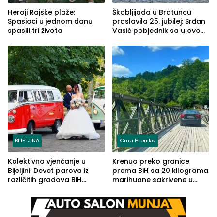
Heroji Rajske plaže:
Škobljijada u Bratuncu
Spasioci u jednom danu
proslavila 25. jubilej: Srđan
spasili tri života
Vasić pobjednik sa ulovom
od 2.040 grama (FOTO)
BIJELJINA
Crna Hronika
Kolektivno vjenčanje u
Krenuo preko granice
Bijeljini: Devet parova iz
prema BiH sa 20 kilograma
različitih gradova BiH
marihuane sakrivene u
izgovorilo sudbonosno da
automobilu