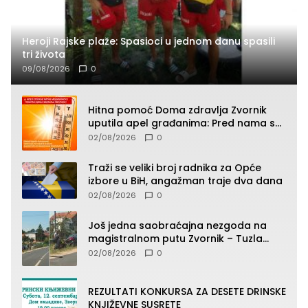
Heroji Rajske plaže: Spasioci u jednom danu spasili
tri života
09/08/2026
0
Hitna pomoć Doma zdravlja Zvornik
uputila apel građanima: Pred nama su
temperature do 40°C, oprez zbog
02/08/2026
0
toplotnog udara
Traži se veliki broj radnika za Opće
izbore u BiH, angažman traje dva dana
02/08/2026
0
Još jedna saobraćajna nezgoda na
magistralnom putu Zvornik – Tuzla
(FOTO)
02/08/2026
0
REZULTATI KONKURSA ZA DESETE DRINSKE
KNJIŽEVNE SUSRETE