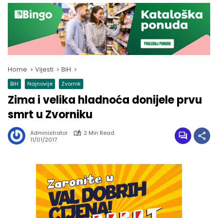
Home
Vijesti
BiH
BiH
Najnovije
Zvornik
Zima i velika hladnoća donijele prvu
smrt u Zvorniku
Administrator
2 Min Read
11/01/2017