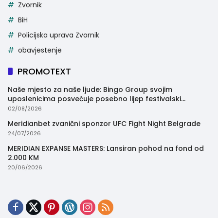
Zvornik
BiH
Policijska uprava Zvornik
obavjestenje
PROMOTEXT
Naše mjesto za naše ljude: Bingo Group svojim
uposlenicima posvećuje posebno lijep festivalski
trenutak
02/08/2026
Meridianbet zvanični sponzor UFC Fight Night Belgrade
24/07/2026
MERIDIAN EXPANSE MASTERS: Lansiran pohod na fond od
2.000 KM
20/06/2026