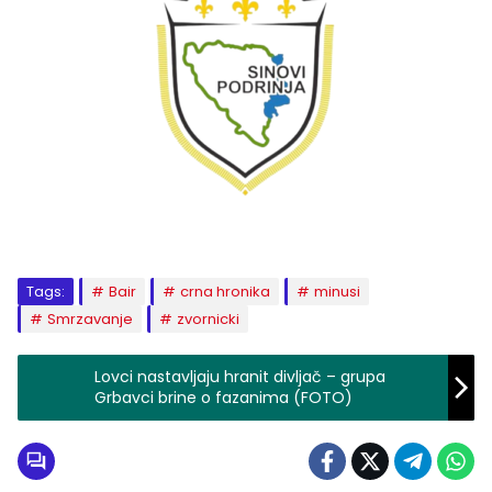
Tags:
Bair
crna hronika
minusi
Smrzavanje
zvornicki
Lovci nastavljaju hranit divljač – grupa
Grbavci brine o fazanima (FOTO)