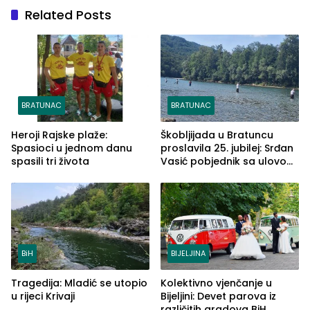
Related Posts
BRATUNAC
BRATUNAC
Heroji Rajske plaže:
Škobljijada u Bratuncu
Spasioci u jednom danu
proslavila 25. jubilej: Srđan
spasili tri života
Vasić pobjednik sa ulovom
od 2.040 grama (FOTO)
BiH
BIJELJINA
Tragedija: Mladić se utopio
Kolektivno vjenčanje u
u rijeci Krivaji
Bijeljini: Devet parova iz
različitih gradova BiH