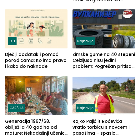
izgovorilo sudbonosno da
BiH
Najnovije
Dječiji dodatak i pomoć
Zimske gume na 40 stepeni
porodicama: Ko ima pravo
Celzijusa nisu jedini
i kako do naknade
problem: Pogrešan pritisak
može biti mnogo opasniji
ČARŠIJA
Najnovije
Generacija 1967/68.
Rajko Pajić iz Roćevića
obilježila 40 godina od
vratio torbicu s novcem i
mature: Nekadašnji učenici
pasošima – spasio
TŠC-a okupili se u Zvorniku
porodično ljetovanje u