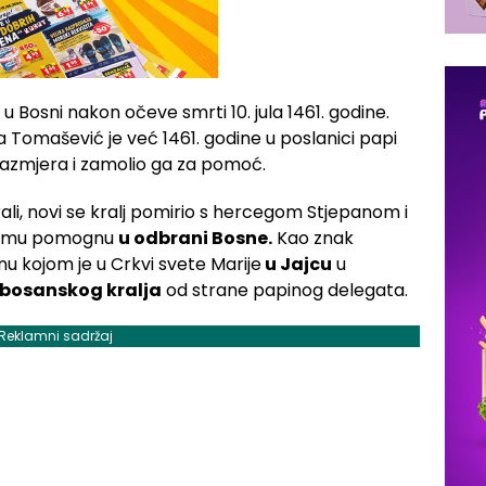
 Bosni nakon očeve smrti 10. jula 1461. godine.
la Tomašević je već 1461. godine u poslanici papi
razmjera i zamolio ga za pomoć.
ali, novi se kralj pomirio s hercegom Stjepanom i
da mu pomognu
u odbrani Bosne.
Kao znak
nu kojom je u Crkvi svete Marije
u Jajcu
u
 bosanskog kralja
od strane papinog delegata.
Reklamni sadržaj