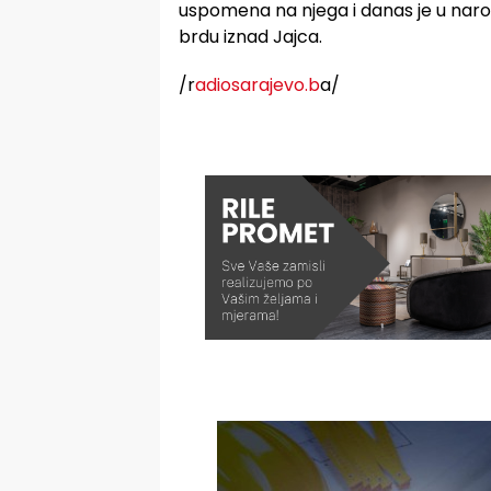
uspomena na njega i danas je u naro
brdu iznad Jajca.
/r
adiosarajevo.b
a/