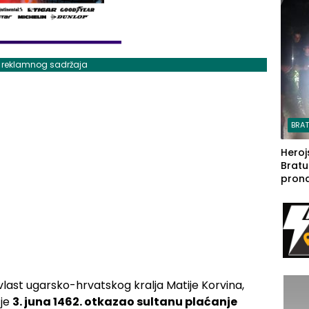
steča
j reklamnog sadržaja
BRA
Heroj
Bratu
pron
seda
a Iva
rodom
last ugarsko-hrvatskog kralja Matije Korvina,
 je
3. juna 1462. otkazao sultanu plaćanje