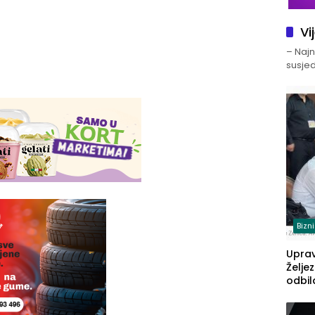
Vi
– Najno
susjed
Bizn
Upra
Želje
odbil
prije
FBiH: 