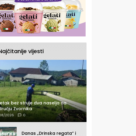
Najčitanije vijesti
etak bez struje dva naselja na
ručju Zvornika
08/2026
0
Danas „Drinska regata“ i