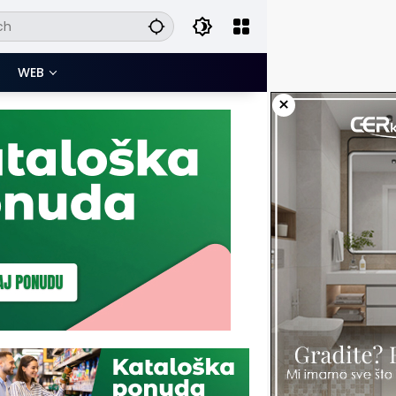
WEB
×