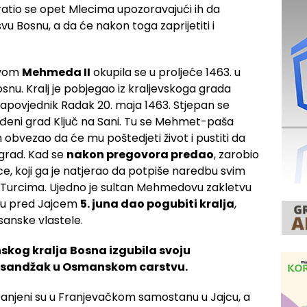
atio se opet Mlecima upozoravajući ih da
vu Bosnu, a da će nakon toga zaprijetiti i
tvom
Mehmeda II
okupila se u proljeće 1463. u
snu. Kralj je pobjegao iz kraljevskoga grada
zapovjednik Radak 20. maja 1463. Stjepan se
tvrđeni grad Ključ na Sani. Tu se Mehmet-paša
obvezao da će mu poštedjeti život i pustiti da
grad. Kad se
nakon pregovora predao
, zarobio
e, koji ga je natjerao da potpiše naredbu svim
Turcima. Ujedno je sultan Mehmedovu zakletvu
ru pred Jajcem
5. juna dao pogubiti kralja
,
sanske vlastele.
skog kralja
Bosna izgubila svoju
i sandžak u Osmanskom carstvu.
ranjeni su u Franjevačkom samostanu u Jajcu, a