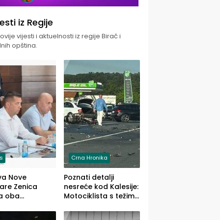
jesti iz Regije
vije vijesti i aktuelnosti iz regije Birač i
nih opština.
is
Crna Hronika
va Nove
Poznati detalji
zare Zenica
nesreće kod Kalesije:
a oba
Motociklista s težim,
dloga Vlade
dvoje vozača s
Ustrajni da je
lakšim povredama