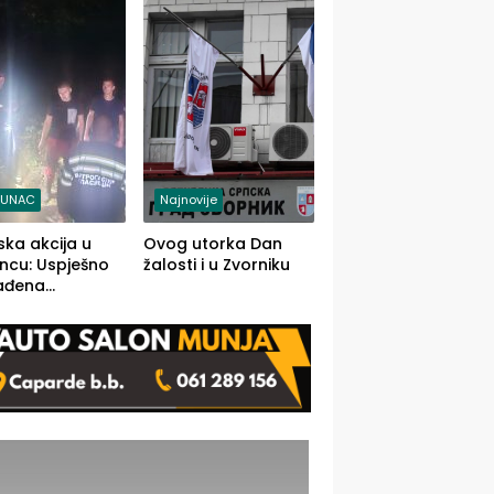
j jedino rješenje
TUNAC
Najnovije
ska akcija u
Ovog utorka Dan
ncu: Uspješno
žalosti i u Zvorniku
ađena
mdesetogodišnj
nka Lazić,
 iz Kravice.