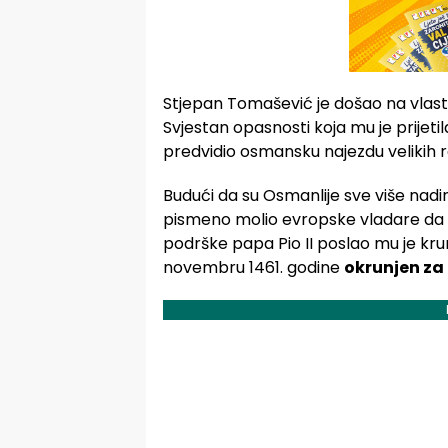
Stjepan Tomašević je došao na vlast u
Svjestan opasnosti koja mu je prijeti
predvidio osmansku najezdu velikih 
Budući da su Osmanlije sve više nadir
pismeno molio evropske vladare 
podrške papa Pio II poslao mu je kru
novembru 1461. godine
okrunjen za