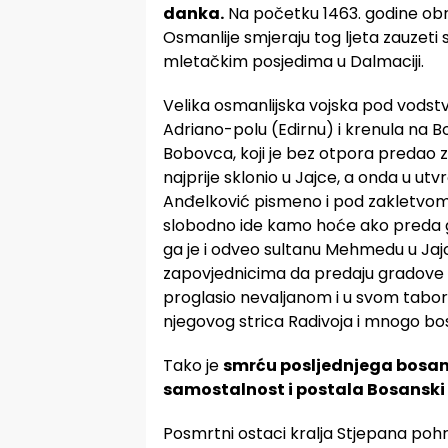
danka.
Na početku 1463. godine obr
Osmanlije smjeraju tog ljeta zauzeti s
mletačkim posjedima u Dalmaciji.
Velika osmanlijska vojska pod vods
Adriano-polu (Edirnu) i krenula na Bo
Bobovca, koji je bez otpora predao 
najprije sklonio u Jajce, a onda u u
Anđelković pismeno i pod zakletvom 
slobodno ide kamo hoće ako preda 
ga je i odveo sultanu Mehmedu u Jajc
zapovjednicima da predaju gradove 
proglasio nevaljanom i u svom tabo
njegovog strica Radivoja i mnogo bo
Tako je
smrću posljednjega bosan
samostalnost i postala Bosansk
Posmrtni ostaci kralja Stjepana poh