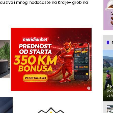
du živa i mnogi hodočaste na Kraljev grob na
U p
pod
06/