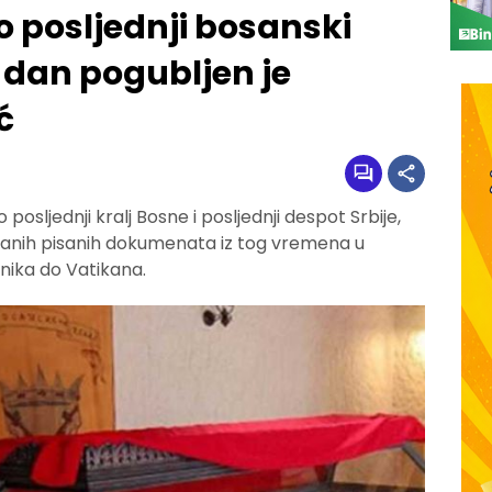
ao posljednji bosanski
 dan pogubljen je
ć
osljednji kralj Bosne i posljednji despot Srbije,
čuvanih pisanih dokumenata iz tog vremena u
nika do Vatikana.