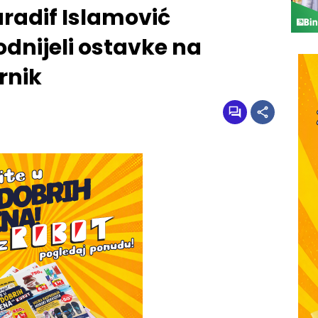
uradif Islamović
dnijeli ostavke na
rnik