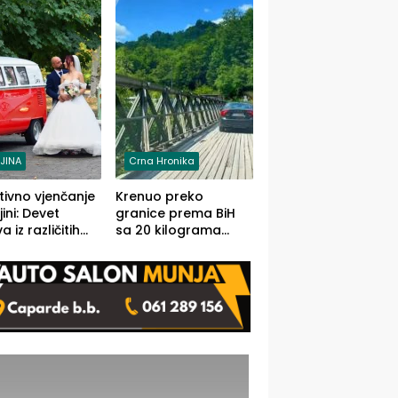
grama (FOTO)
LJINA
Crna Hronika
tivno vjenčanje
Krenuo preko
ljini: Devet
granice prema BiH
 iz različitih
sa 20 kilograma
va BiH
marihuane sakrivene
orilo
u automobilu
onosno da