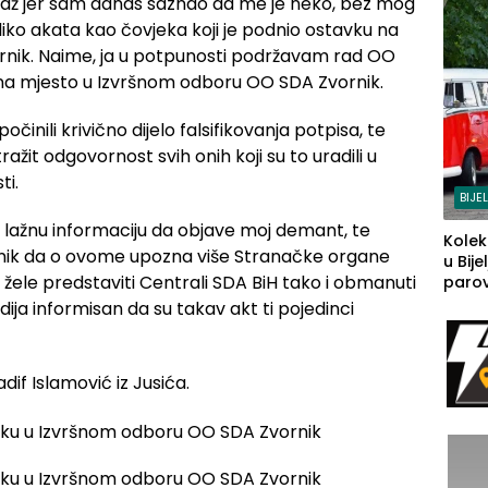
 i laž jer sam danas saznao da me je neko, bez mog
liko akata kao čovjeka koji je podnio ostavku na
nik. Naime, ja u potpunosti podržavam rad OO
 na mjesto u Izvršnom odboru OO SDA Zvornik.
počinili krivično dijelo falsifikovanja potpisa, te
žit odgovornost svih onih koji su to uradili u
ti.
BIJE
vu lažnu informaciju da objave moj demant, te
Kolek
nik da o ovome upozna više Stranačke organe
u Bije
ci žele predstaviti Centrali SDA BiH tako i obmanuti
parova
grado
edija informisan da su takav akt ti pojedinci
izgov
sudb
dif Islamović iz Jusića.