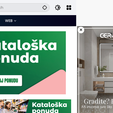
WEB
×