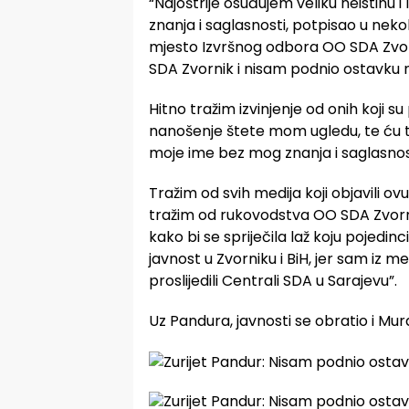
“Najoštrije osuđujem veliku neistinu
znanja i saglasnosti, potpisao u neko
mjesto Izvršnog odbora OO SDA Zvor
SDA Zvornik i nisam podnio ostavku
Hitno tražim izvinjenje od onih koji su 
nanošenje štete mom ugledu, te ću tra
moje ime bez mog znanja i saglasnos
Tražim od svih medija koji objavili o
tražim od rukovodstva OO SDA Zvor
kako bi se spriječila laž koju pojedin
javnost u Zvorniku i BiH, jer sam iz m
proslijedili Centrali SDA u Sarajevu”.
Uz Pandura, javnosti se obratio i Mura