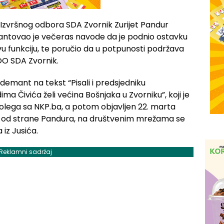
 Izvršnog odbora SDA Zvornik Zurijet Pandur
ntovao je večeras navode da je podnio ostavku
u funkciju, te poručio da u potpunosti podržava
OO SDA Zvornik.
 demant na tekst “Pisali i predsjedniku
ima Čivića želi većina Bošnjaka u Zvorniku”, koji je
kolega sa NKP.ba, a potom objavljen 22. marta
ta od strane Pandura, na društvenim mrežama se
iz Jusića.
Reklamni sadržaj