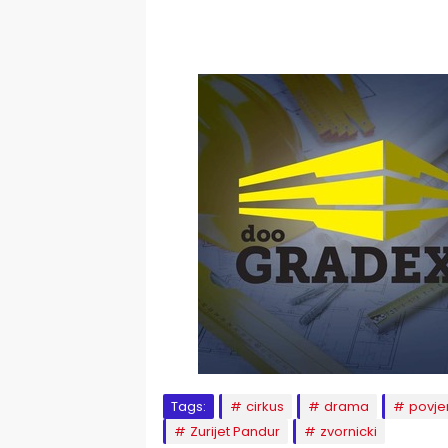
Tags:
cirkus
drama
povje
Zurijet Pandur
zvornicki