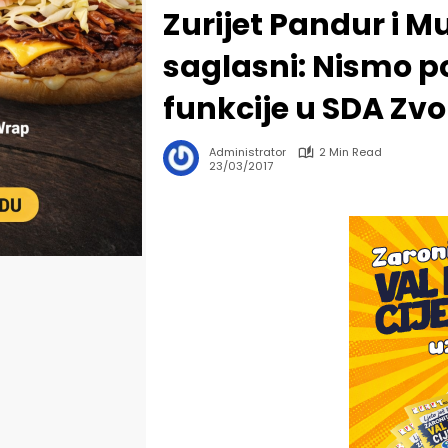
Zurijet Pandur i M
saglasni: Nismo po
funkcije u SDA Zvo
Administrator
2 Min Read
23/03/2017