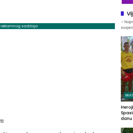
Vi
– Najno
j reklamnog sadržaja
susjed
BRA
Heroj
Spasi
danu s
i: