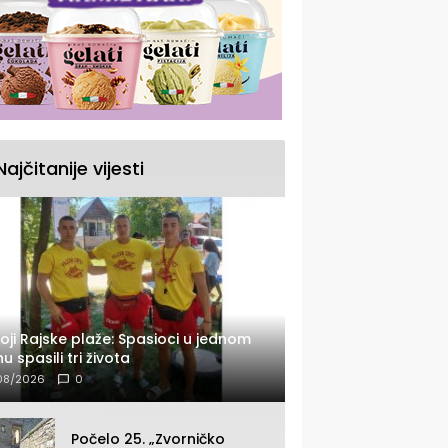
Najčitanije vijesti
oji Rajske plaže: Spasioci u jednom
u spasili tri života
08/2026
0
Počelo 25. „Zvorničko