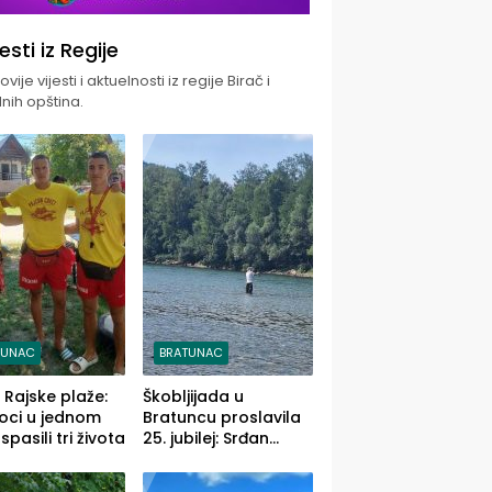
jesti iz Regije
vije vijesti i aktuelnosti iz regije Birač i
nih opština.
TUNAC
BRATUNAC
i Rajske plaže:
Škobljijada u
oci u jednom
Bratuncu proslavila
pasili tri života
25. jubilej: Srđan
Vasić pobjednik sa
ulovom od 2.040