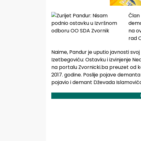
Član
dema
na ov
rad 
Naime, Pandur je uputio javnosti svoj
Izetbegoviću: Ostavku i izvinjenje Ned
na portalu Zvornicki.ba preuzet od 
2017. godine. Poslije pojave deman
pojavio i demant Dževada Islamovića 