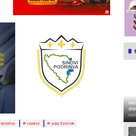
Her
dan
09/
renistvo
raskol
sda Zvornik