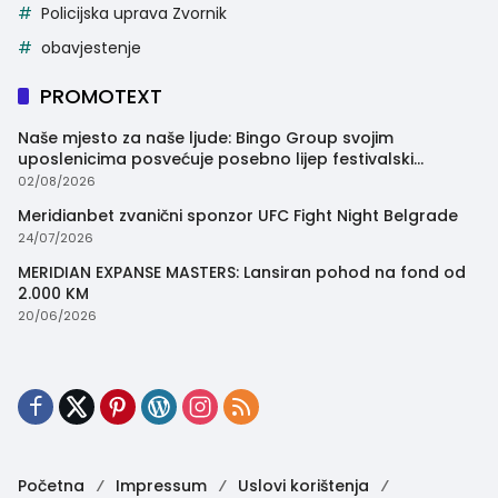
Policijska uprava Zvornik
obavjestenje
PROMOTEXT
Naše mjesto za naše ljude: Bingo Group svojim
uposlenicima posvećuje posebno lijep festivalski
trenutak
02/08/2026
Meridianbet zvanični sponzor UFC Fight Night Belgrade
24/07/2026
MERIDIAN EXPANSE MASTERS: Lansiran pohod na fond od
2.000 KM
20/06/2026
Početna
Impressum
Uslovi korištenja