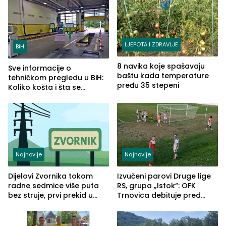
LJEPOTA I ZDRAVLJE
BiH
8 navika koje spašavaju
Sve informacije o
baštu kada temperature
tehničkom pregledu u BiH:
pređu 35 stepeni
Koliko košta i šta se
pregleda
Najnovije
Najnovije
Dijelovi Zvornika tokom
Izvučeni parovi Druge lige
radne sedmice više puta
RS, grupa „Istok“: OFK
bez struje, prvi prekid u
Trnovica debituje pred
ponedjeljak
domaćim navijačima protiv
Drine HE