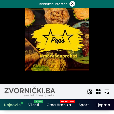
Skip
×
Reklamni Prostor
to
content
Najnovije
Vijesti
Crna Hronika
Sport
Ljepota i 