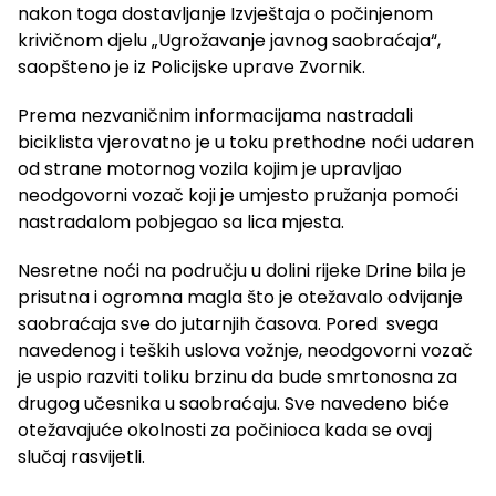
nakon toga dostavljanje Izvještaja o počinjenom
krivičnom djelu „Ugrožavanje javnog saobraćaja“,
saopšteno je iz Policijske uprave Zvornik.
Prema nezvaničnim informacijama nastradali
biciklista vjerovatno je u toku prethodne noći udaren
od strane motornog vozila kojim je upravljao
neodgovorni vozač koji je umjesto pružanja pomoći
nastradalom pobjegao sa lica mjesta.
Nesretne noći na području u dolini rijeke Drine bila je
prisutna i ogromna magla što je otežavalo odvijanje
saobraćaja sve do jutarnjih časova. Pored svega
navedenog i teških uslova vožnje, neodgovorni vozač
je uspio razviti toliku brzinu da bude smrtonosna za
drugog učesnika u saobraćaju. Sve navedeno biće
otežavajuće okolnosti za počinioca kada se ovaj
slučaj rasvijetli.