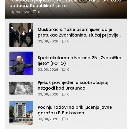
podaci iz Republike Srpske
10/08/2026
0
Muškarac iz Tuzle osumnjičen da je
pretukao Zvorničanina, slučaj prijavljen
tužilaštvu
03/08/2026
0
Spektakularno otvoreno 25. „Zvorničko
ljeto“ (FOTO)
03/08/2026
0
Pješak povrijeđen u saobraćajnoj
nezgodi kod Bratunca
03/08/2026
0
Počinju radovi na priključenju javne
garaže u B Blokovima
03/08/2026
0