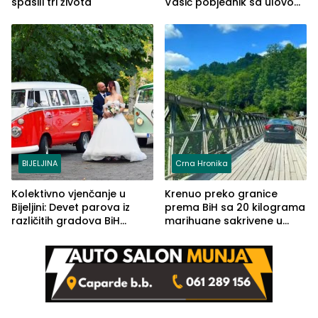
spasili tri života
Vasić pobjednik sa ulovom
od 2.040 grama (FOTO)
BIJELJINA
Crna Hronika
Kolektivno vjenčanje u
Krenuo preko granice
Bijeljini: Devet parova iz
prema BiH sa 20 kilograma
različitih gradova BiH
marihuane sakrivene u
izgovorilo sudbonosno da
automobilu