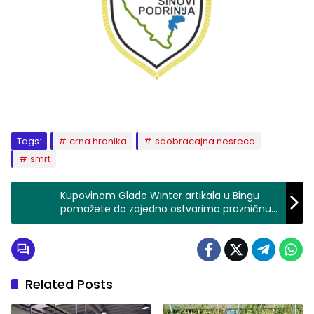
Tags:
crna hronika
saobracajna nesreca
smrt
Kupovinom Glade Winter artikala u Bingu
pomažete da zajedno ostvarimo prazničnu
čaroliju za djecu u SOS Dječijim selima u BH
Related Posts