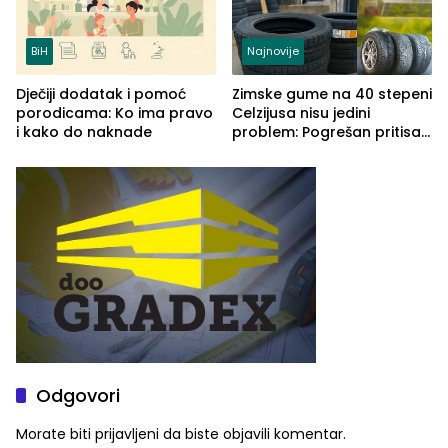
BiH
Najnovije
Dječiji dodatak i pomoć
Zimske gume na 40 stepeni
porodicama: Ko ima pravo
Celzijusa nisu jedini
i kako do naknade
problem: Pogrešan pritisak
može biti mnogo opasniji
Odgovori
Morate biti
prijavljeni
da biste objavili komentar.