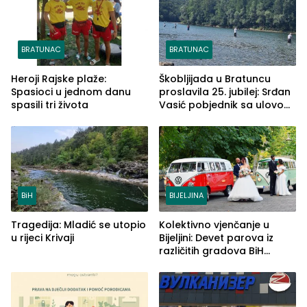
BRATUNAC
BRATUNAC
Heroji Rajske plaže:
Škobljijada u Bratuncu
Spasioci u jednom danu
proslavila 25. jubilej: Srđan
spasili tri života
Vasić pobjednik sa ulovom
od 2.040 grama (FOTO)
BiH
BIJELJINA
Tragedija: Mladić se utopio
Kolektivno vjenčanje u
u rijeci Krivaji
Bijeljini: Devet parova iz
različitih gradova BiH
izgovorilo sudbonosno da