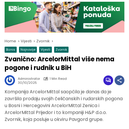
Home
Vijesti
Zvornik
Biznis
Najnovije
Vijesti
Zvornik
Zvanično: ArcelorMittal više nema
pogone i rudnik u BiH
Administrator
1 Min Read
30/10/2025
Kompanija ArcelorMittal saopćila je danas da je
završila prodaju svojih čeličanskih i rudarskih pogona
u Bosni i Hercegovini ArcelorMittal Zenica i
ArcelorMittal Prijedor i to kompaniji H&P d.o.o.
Zvornik, koja posluje u okviru Pavgord grupe.