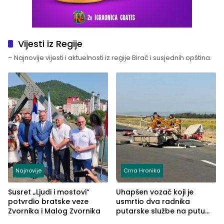
Vijesti iz Regije
– Najnovije vijesti i aktuelnosti iz regije Birač i susjednih opština.
Najnovije
Crna Hronika
Susret „Ljudi i mostovi“
Uhapšen vozač koji je
potvrdio bratske veze
usmrtio dva radnika
Zvornika i Malog Zvornika
putarske službe na putu
od Loznice prema Šapcu