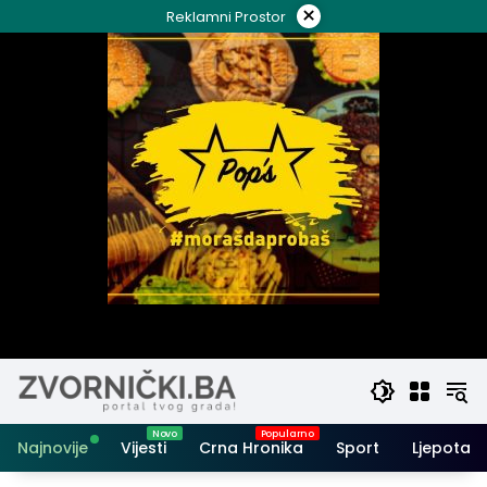
Skip
×
Reklamni Prostor
to
content
Najnovije
Vijesti
Crna Hronika
Sport
Ljepota i 