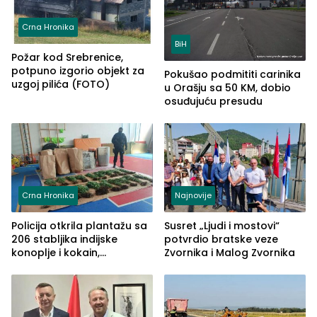
Crna Hronika
BiH
Požar kod Srebrenice,
potpuno izgorio objekt za
Pokušao podmititi carinika
uzgoj pilića (FOTO)
u Orašju sa 50 KM, dobio
osuđujuću presudu
Crna Hronika
Najnovije
Policija otkrila plantažu sa
Susret „Ljudi i mostovi“
206 stabljika indijske
potvrdio bratske veze
konoplje i kokain,
Zvornika i Malog Zvornika
uhapšena jedna osoba
(FOTO)