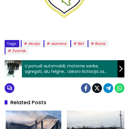
Tags:
Akcija
alumina
BiH
Biznis
Zvornik
U ponudi automobili, motorne sanke,
agregati, alu felgne… Uskoro licitacija za
prodaju sredstava Granične policije Bosne i
Hercegovine
Related Posts