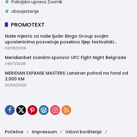
Policijska uprava Zvornik
obavjestenje
PROMOTEXT
Naše mjesto za naše ljude: Bingo Group svojim
uposlenicima posvećuje posebno lijep festivalski
trenutak
02/08/2026
Meridianbet zvanični sponzor UFC Fight Night Belgrade
24/07/2026
MERIDIAN EXPANSE MASTERS: Lansiran pohod na fond od
2.000 KM
20/06/2026
Početna
Impressum
Uslovi korištenja