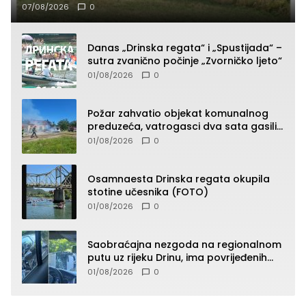
07/08/2026
0
Danas „Drinska regata“ i „Spustijada“ –
sutra zvanično počinje „Zvorničko ljeto“
01/08/2026
0
Požar zahvatio objekat komunalnog
preduzeća, vatrogasci dva sata gasili
vatru (FOTO)
01/08/2026
0
Osamnaesta Drinska regata okupila
stotine učesnika (FOTO)
01/08/2026
0
Saobraćajna nezgoda na regionalnom
putu uz rijeku Drinu, ima povrijeđenih
lica (FOTO)
01/08/2026
0