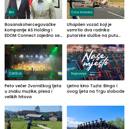
BiH
Crna Hronika
Bosanskohercegovačke
Uhapšen vozač koji je
kompanije AS Holding i
usmrtio dva radnika
EDOM Connect zajedno se
putarske službe na putu
šire na tržište Maroka
od Loznice prema Šapcu
(FOTO)
ČARŠIJA
Najnovije
Peto večer Zvorničkog ljeta
Ljetno kino Tuzla: Bingo i
u znaku muzike, plesa i
ovog ljeta na Trgu slobode
velikih hitova