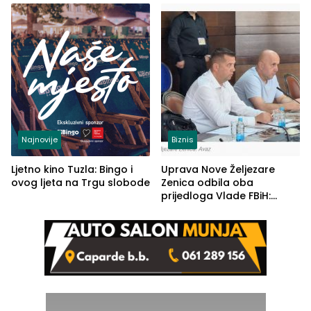
(FOTO)
Najnovije
Biznis
Ljetno kino Tuzla: Bingo i
Uprava Nove Željezare
ovog ljeta na Trgu slobode
Zenica odbila oba
prijedloga Vlade FBiH:
Ustrajni da je stečaj jedino
rješenje