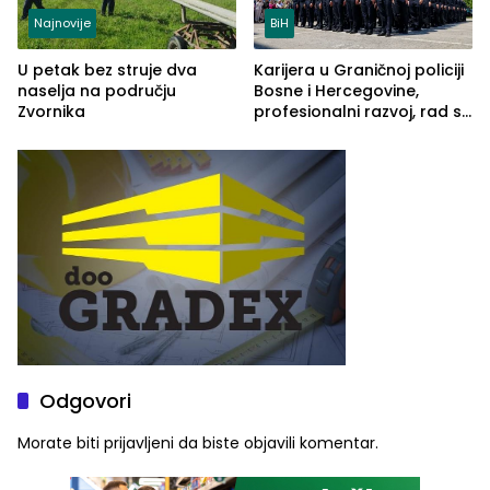
Najnovije
BiH
U petak bez struje dva
Karijera u Graničnoj policiji
naselja na području
Bosne i Hercegovine,
Zvornika
profesionalni razvoj, rad sa
savremenom opremom i
služba građanima
Odgovori
Morate biti
prijavljeni
da biste objavili komentar.