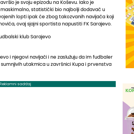
vršio je svoju epizodu na Koševu. Iako je
askimalno, statistički bio najbolji dodavač u
ojenih lopti ipak će zbog takozvanih navijača koji
emovića, ovaj sjajni sportista napustiti FK Sarajevo.
evo i njegovi navijači i ne zaslužuju da im fudbaler
 sumnjivih utakmica u završnici Kupa i prvenstva
Reklamni sadržaj