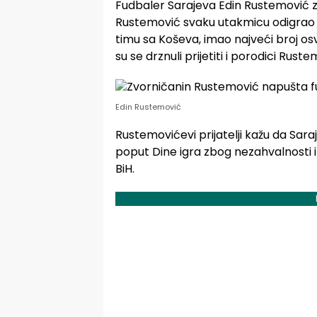
Fudbaler Sarajeva Edin Rustemović za
Rustemović svaku utakmicu odigrao m
timu sa Koševa, imao najveći broj osv
su se drznuli prijetiti i porodici Rust
Edin Rustemović
Rustemovićevi prijatelji kažu da Saraj
poput Dine igra zbog nezahvalnosti i
BiH.