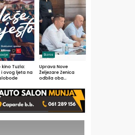
(FOTO)
ovije
Biznis
 kino Tuzla:
Uprava Nove
 i ovog ljeta na
Željezare Zenica
 slobode
odbila oba
prijedloga Vlade
FBiH: Ustrajni da je
stečaj jedino rješenje