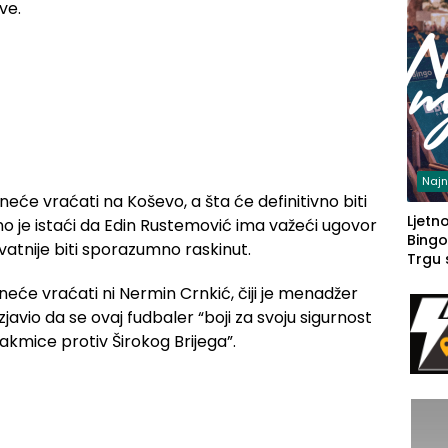
ve.
Najn
neće vraćati na Koševo, a šta će definitivno biti
Ljetno
o je istaći da Edin Rustemović ima važeći ugovor
Bingo
ovatnije biti sporazumno raskinut.
Trgu
eće vraćati ni Nermin Crnkić, čiji je menadžer
javio da se ovaj fudbaler “boji za svoju sigurnost
takmice protiv Širokog Brijega”.