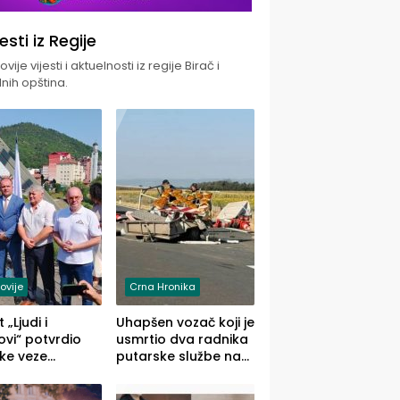
jesti iz Regije
vije vijesti i aktuelnosti iz regije Birač i
nih opština.
ovije
Crna Hronika
 „Ljudi i
Uhapšen vozač koji je
vi“ potvrdio
usmrtio dva radnika
ke veze
putarske službe na
ika i Malog
putu od Loznice
ika
prema Šapcu