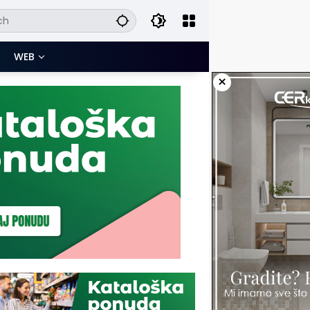
WEB
×