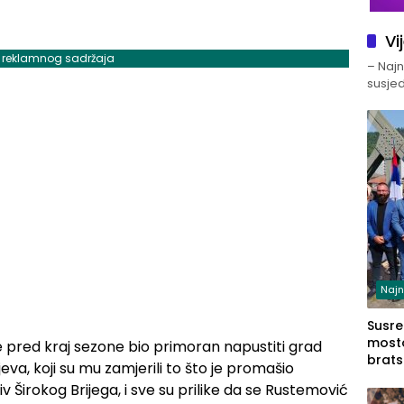
Vi
j reklamnog sadržaja
– Najno
susjed
Najn
Susret
mosto
je pred kraj sezone bio primoran napustiti grad
brats
jeva, koji su mu zamjerili to što je promašio
Zvorn
v Širokog Brijega, i sve su prilike da se Rustemović
Zvorn