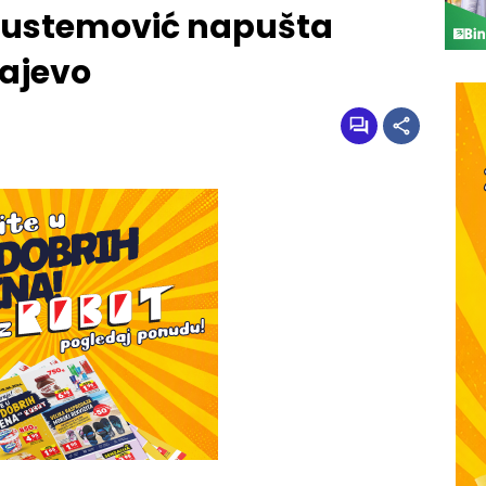
 Rustemović napušta
rajevo