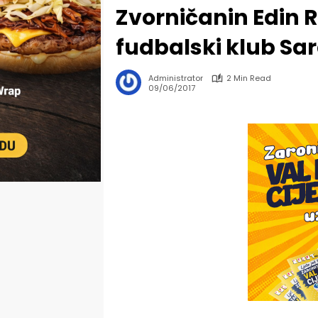
Zvorničanin Edin
fudbalski klub Sa
Administrator
2 Min Read
09/06/2017