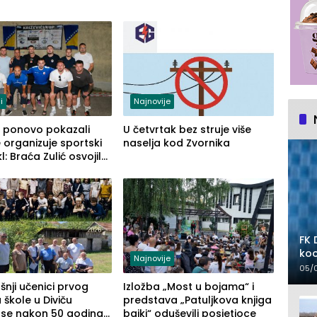
i
Najnovije
ći ponovo pokazali
U četvrtak bez struje više
 organizuje sportski
naselja kod Zvornika
l: Braća Zulić osvojila
ći kup 2026
FK 
koo
Najnovije
05/
nji učenici prvog
Izložba „Most u bojama“ i
 škole u Diviču
predstava „Patuljkova knjiga
 se nakon 50 godina,
bajki“ oduševili posjetioce