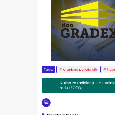
Tags:
granicna policija bih
hap
Služba za radiologiju JZU “Boln
radu (FOTO)