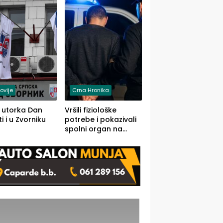
rodom iz Kravice.
ovije
Crna Hronika
 utorka Dan
Vršili fiziološke
i i u Zvorniku
potrebe i pokazivali
spolni organ na
javnom mjestu,
uslijedile kazne