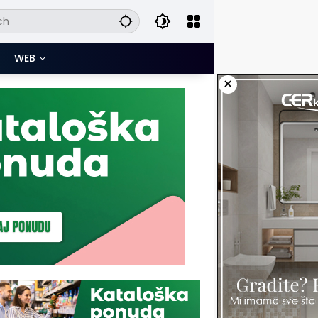
WEB
×