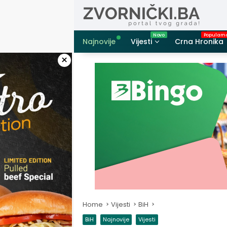
Skip
to
content
Najnovije
Vijesti
Crna Hronika
×
Home
Vijesti
BiH
BiH
Najnovije
Vijesti