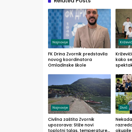
Related Posts
Najnovije
Križević
FK Drina Zvornik predstavila
Križevi
novog koordinatora
kako se
Omladinske škole
spektak
Križevi
Najnovije
Divič
Civilna zaštita Zvornik
Nekadaš
upozorava: Stiže novi
razreda
toplotni talas, temperature
okupile