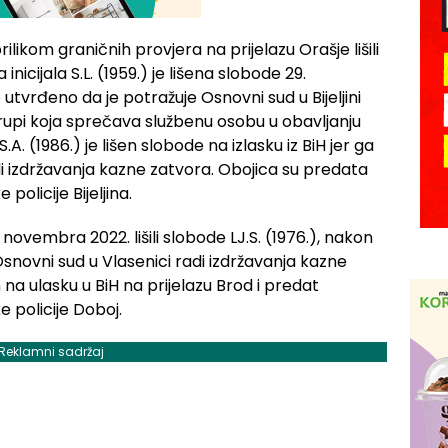
ilikom graničnih provjera na prijelazu Orašje lišili
nicijala S.L. (1959.) je lišena slobode 29.
 utvrđeno da je potražuje Osnovni sud u Bijeljini
grupi koja sprečava službenu osobu u obavljanju
S.A. (1986.) je lišen slobode na izlasku iz BiH jer ga
i izdržavanja kazne zatvora. Obojica su predata
olicije Bijeljina.
novembra 2022. lišili slobode LJ.S. (1976.), nakon
Osnovni sud u Vlasenici radi izdržavanja kazne
n na ulasku u BiH na prijelazu Brod i predat
 policije Doboj.
Reklamni sadržaj