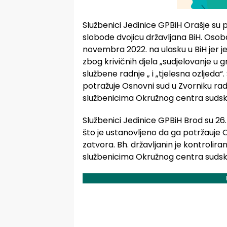
Službenici Jedinice GPBiH Orašje su pr
slobode dvojicu državljana BiH. Osoba i
novembra 2022. na ulasku u BiH jer je
zbog krivičnih djela „sudjelovanje u 
službene radnje „ i „tjelesna ozljeda“. 
potražuje Osnovni sud u Zvorniku rad
službenicima Okružnog centra sudske p
Službenici Jedinice GPBiH Brod su 26. 
što je ustanovljeno da ga potržauje 
zatvora. Bh. državljanin je kontrolira
službenicima Okružnog centra sudske