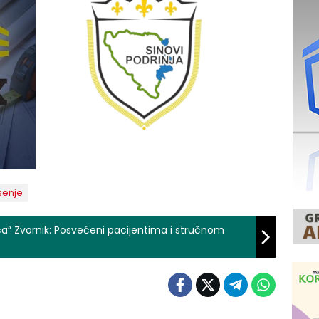
senje
ica” Zvornik: Posvećeni pacijentima i stručnom