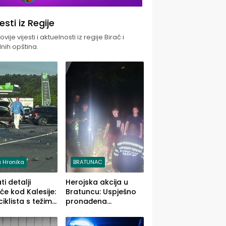
jesti iz Regije
vije vijesti i aktuelnosti iz regije Birač i
nih opština.
 Hronika
BRATUNAC
i detalji
Herojska akcija u
će kod Kalesije:
Bratuncu: Uspješno
iklista s težim,
pronađena
 vozača s
sedamdesetogodišnj
im povredama
a Ivanka Lazić,