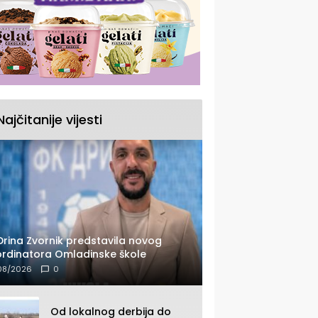
Najčitanije vijesti
Drina Zvornik predstavila novog
rdinatora Omladinske škole
08/2026
0
Od lokalnog derbija do