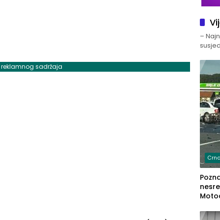
Vi
– Najno
susjed
j reklamnog sadržaja
Crna
Poznat
nesre
Motoc
dvoje
lakš