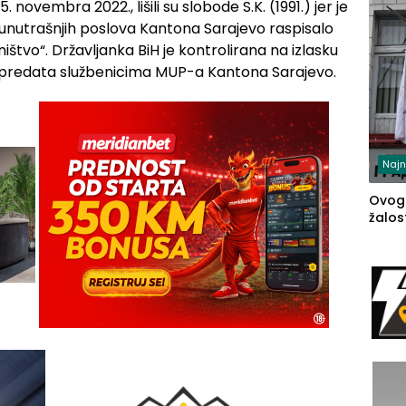
 novembra 2022., lišili su slobode S.K. (1991.) jer je
 unutrašnjih poslova Kantona Sarajevo raspisalo
ištvo“. Državljanka BiH je kontrolirana na izlasku
 i predata službenicima MUP-a Kantona Sarajevo.
Najn
Ovog
žalost