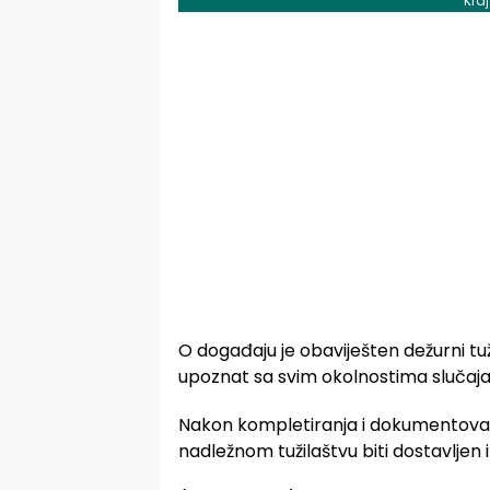
Kra
O događaju je obaviješten dežurni tužil
upoznat sa svim okolnostima slučaja
Nakon kompletiranja i dokumentova
nadležnom tužilaštvu biti dostavljen 