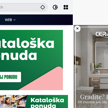
WEB
×