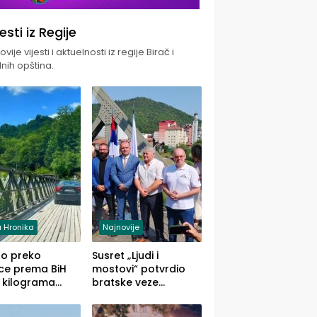
jesti iz Regije
vije vijesti i aktuelnosti iz regije Birač i
nih opština.
 Hronika
Najnovije
uo preko
Susret „Ljudi i
ce prema BiH
mostovi“ potvrdio
 kilograma
bratske veze
uane sakrivene
Zvornika i Malog
omobilu
Zvornika