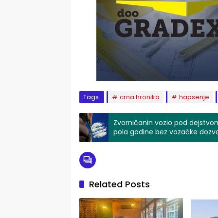
Tags:
crna hronika
hapsenje
Zvorničanin vozio pod dejstvom
pola godine bez vozačke dozv
Related Posts