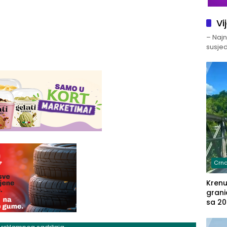
Vi
– Najno
susjed
Crna
Kren
grani
sa 20
marih
u aut