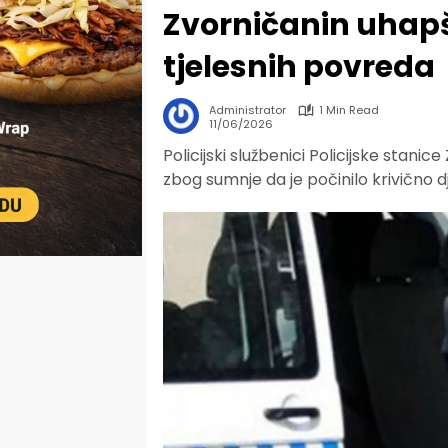
Zvorničanin uhap
tjelesnih povreda
Administrator
1 Min Read
11/06/2026
Policijski službenici Policijske stanice 
zbog sumnje da je počinilo krivično d