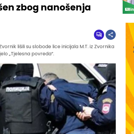
šen zbog nanošenja
Zvornik lišili su slobode lice inicijala M.T. iz Zvornika
jelo „Tjelesna povreda“.