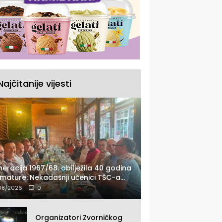
Najčitanije vijesti
eracija 1967/68. obilježila 40 godina
mature: Nekadašnji učenici TŠC-a
pili se u Zvorniku (FOTO)
08/2026
0
Organizatori Zvorničkog