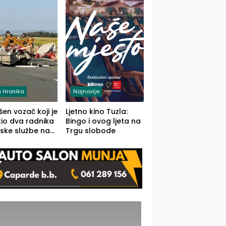
 Hronika
Najnovije
en vozač koji je
Ljetno kino Tuzla:
io dva radnika
Bingo i ovog ljeta na
ske službe na
Trgu slobode
od Loznice
a Šapcu
O)