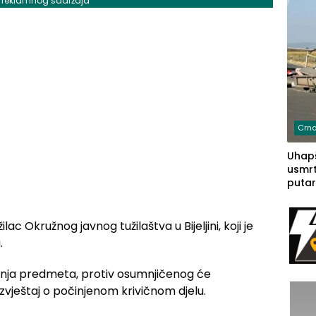
j reklamnog sadržaja
Crna
Uhapš
usmrt
putar
putu 
prem
(FOT
ac Okružnog javnog tužilaštva u Bijeljini, koji je
.
nja predmeta, protiv osumnjičenog će
izvještaj o počinjenom krivičnom djelu.