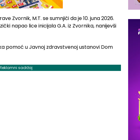
ve Zvornik, M.T. se sumnjiči da je 10. juna 2026.
ki napao lice inicijala G.A. iz Zvornika, nanijevši
rska pomoć u Javnoj zdravstvenoj ustanovi Dom
Reklamni sadržaj