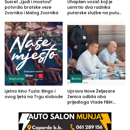
Susret „Ljudi i mostovi“
Uhapšen vozač koji je
potvrdio bratske veze
usmrtio dva radnika
Zvornika i Malog Zvornika
putarske službe na putu
od Loznice prema Šapcu
(FOTO)
Najnovije
Biznis
Ljetno kino Tuzla: Bingo i
Uprava Nove Željezare
ovog ljeta na Trgu slobode
Zenica odbila oba
prijedloga Vlade FBiH:
Ustrajni da je stečaj jedino
rješenje