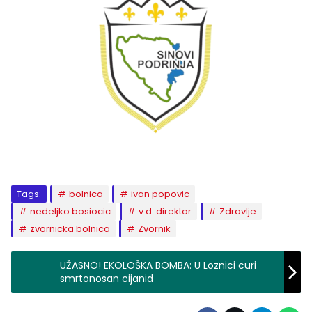
Tags:
bolnica
ivan popovic
nedeljko bosiocic
v.d. direktor
Zdravlje
zvornicka bolnica
Zvornik
UŽASNO! EKOLOŠKA BOMBA: U Loznici curi
smrtonosan cijanid