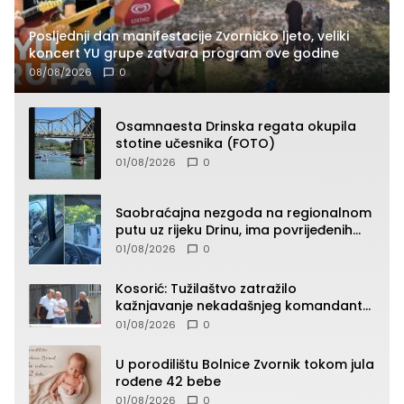
Posljednji dan manifestacije Zvorničko ljeto, veliki
koncert YU grupe zatvara program ove godine
08/08/2026
0
Osamnaesta Drinska regata okupila
stotine učesnika (FOTO)
01/08/2026
0
Saobraćajna nezgoda na regionalnom
putu uz rijeku Drinu, ima povrijeđenih
lica (FOTO)
01/08/2026
0
Kosorić: Tužilaštvo zatražilo
kažnjavanje nekadašnjeg komandanta
Vlaseničke brigade
01/08/2026
0
U porodilištu Bolnice Zvornik tokom jula
rođene 42 bebe
01/08/2026
0