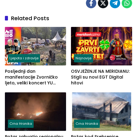
Related Posts
Ljepota i zdravlje
Najnovije
Posljednji dan
OSVJEŽENJE NA MERIDIANU:
manifestacije Zvorničko
Stigli su novi EGT Digital
ljeto, veliki koncert YU
hitovi
grupe zatvara program
ove godine
Crna Hronika
Crna Hronika
Požar zahvatio regionalnu
Požar kod Srebrenice,