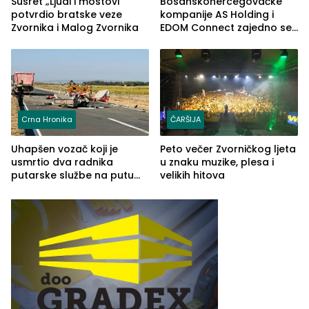
Susret „Ljudi i mostovi“
Bosanskohercegovačke
potvrdio bratske veze
kompanije AS Holding i
Zvornika i Malog Zvornika
EDOM Connect zajedno se
šire na tržište Maroka
Crna Hronika
ČARŠIJA
Uhapšen vozač koji je
Peto večer Zvorničkog ljeta
usmrtio dva radnika
u znaku muzike, plesa i
putarske službe na putu
velikih hitova
od Loznice prema Šapcu
(FOTO)