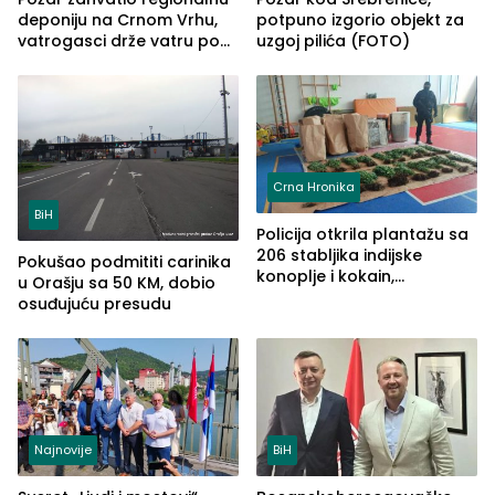
deponiju na Crnom Vrhu,
potpuno izgorio objekt za
vatrogasci drže vatru pod
uzgoj pilića (FOTO)
kontrolom (FOTO)
Crna Hronika
BiH
Policija otkrila plantažu sa
206 stabljika indijske
Pokušao podmititi carinika
konoplje i kokain,
u Orašju sa 50 KM, dobio
uhapšena jedna osoba
osuđujuću presudu
(FOTO)
Najnovije
BiH