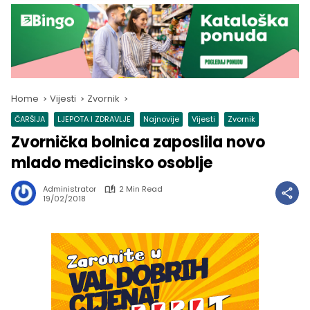
Home
Vijesti
Zvornik
ČARŠIJA
LJEPOTA I ZDRAVLJE
Najnovije
Vijesti
Zvornik
Zvornička bolnica zaposlila novo
mlado medicinsko osoblje
Administrator
2 Min Read
19/02/2018