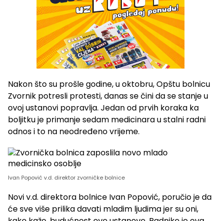
Nakon što su prošle godine, u oktobru, Opštu bolnicu
Zvornik potresli protesti, danas se čini da se stanje u
ovoj ustanovi popravlja. Jedan od prvih koraka ka
boljitku je primanje sedam medicinara u stalni radni
odnos i to na neodređeno vrijeme.
Ivan Popović v.d. direktor zvorničke bolnice
Novi v.d. direktora bolnice Ivan Popović, poručio je da
će sve više prilika davati mladim ljudima jer su oni,
kako kaže, budućnost ove ustanove. Radnike je ova