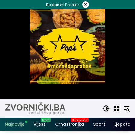
Skip
×
Reklamni Prostor
to
content
Najnovije
Vijesti
Crna Hronika
Sport
Ljepota i 