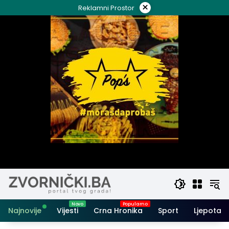
Skip
×
Reklamni Prostor
to
content
Najnovije
Vijesti
Crna Hronika
Sport
Ljepota i 