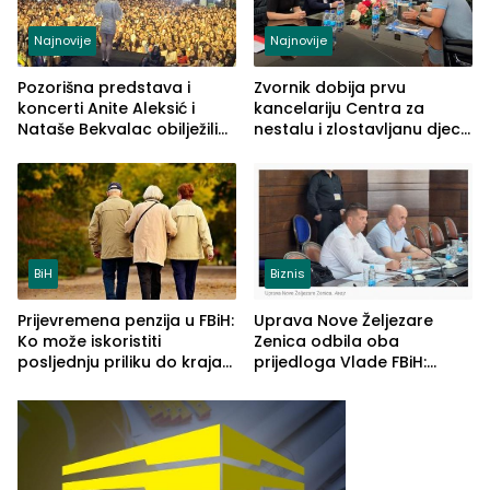
Najnovije
Najnovije
Pozorišna predstava i
Zvornik dobija prvu
koncerti Anite Aleksić i
kancelariju Centra za
Nataše Bekvalac obilježili
nestalu i zlostavljanu djecu
četvrto veče Zvorničkog
u RS-u
ljeta (FOTO)
BiH
Biznis
Prijevremena penzija u FBiH:
Uprava Nove Željezare
Ko može iskoristiti
Zenica odbila oba
posljednju priliku do kraja
prijedloga Vlade FBiH:
2026. godine
Ustrajni da je stečaj jedino
rješenje