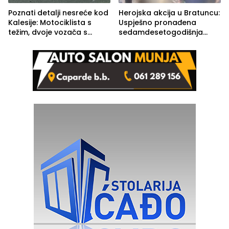
Poznati detalji nesreće kod
Herojska akcija u Bratuncu:
Kalesije: Motociklista s
Uspješno pronađena
težim, dvoje vozača s
sedamdesetogodišnja
lakšim povredama
Ivanka Lazić, rodom iz
Kravice.