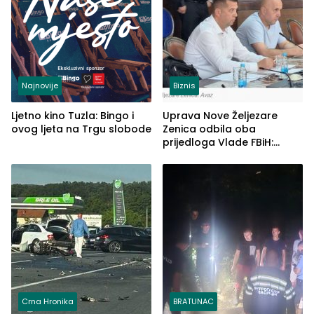
Najnovije
Biznis
Ljetno kino Tuzla: Bingo i
Uprava Nove Željezare
ovog ljeta na Trgu slobode
Zenica odbila oba
prijedloga Vlade FBiH:
Ustrajni da je stečaj jedino
rješenje
Crna Hronika
BRATUNAC