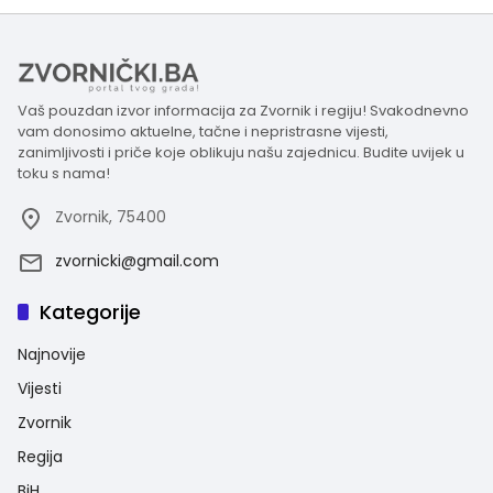
Vaš pouzdan izvor informacija za Zvornik i regiju! Svakodnevno
vam donosimo aktuelne, tačne i nepristrasne vijesti,
zanimljivosti i priče koje oblikuju našu zajednicu. Budite uvijek u
toku s nama!
Zvornik, 75400
zvornicki@gmail.com
Kategorije
Najnovije
Vijesti
Zvornik
Regija
BiH