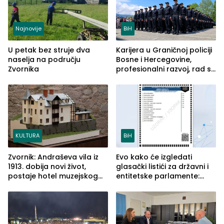
Najnovije
BiH
U petak bez struje dva
Karijera u Graničnoj policiji
naselja na području
Bosne i Hercegovine,
Zvornika
profesionalni razvoj, rad sa
savremenom opremom i
služba građanima
KULTURA
BiH
Zvornik: Andraševa vila iz
Evo kako će izgledati
1913. dobija novi život,
glasački listići za državni i
postaje hotel muzejskog
entitetske parlamente:
tipa
Najveće izmjene biće
vidljive na njima