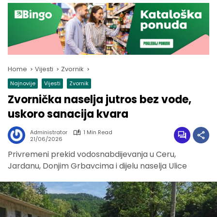
Home
Vijesti
Zvornik
Najnovije
Vijesti
Zvornik
Zvornička naselja jutros bez vode,
uskoro sanacija kvara
Administrator
1 Min Read
21/06/2026
Privremeni prekid vodosnabdijevanja u Ceru,
Jardanu, Donjim Grbavcima i dijelu naselja Ulice