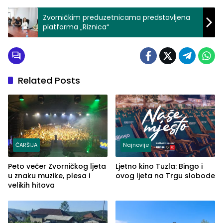
Zvorničkim preduzetnicama predstavljena
platforma „Riznica“
Related Posts
ČARŠIJA
Najnovije
Peto večer Zvorničkog ljeta
Ljetno kino Tuzla: Bingo i
u znaku muzike, plesa i
ovog ljeta na Trgu slobode
velikih hitova