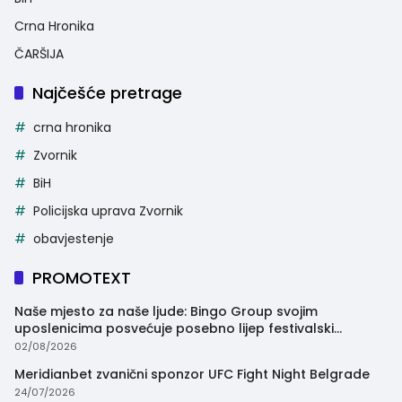
Crna Hronika
ČARŠIJA
Najčešće pretrage
crna hronika
Zvornik
BiH
Policijska uprava Zvornik
obavjestenje
PROMOTEXT
Naše mjesto za naše ljude: Bingo Group svojim
uposlenicima posvećuje posebno lijep festivalski
trenutak
02/08/2026
Meridianbet zvanični sponzor UFC Fight Night Belgrade
24/07/2026