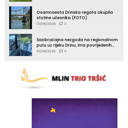
Osamnaesta Drinska regata okupila
stotine učesnika (FOTO)
01/08/2026
0
Saobraćajna nezgoda na regionalnom
putu uz rijeku Drinu, ima povrijeđenih
lica (FOTO)
01/08/2026
0