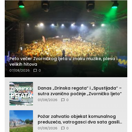
Peto večer Zvorničkog ljeta u znaku muzike, plesa i
velikih hitova
07/08/2026
0
Danas „Drinska regata“ i „Spustijada“ –
sutra zvanično počinje „Zvorničko ljeto“
01/08/2026
0
Požar zahvatio objekat komunalnog
preduzeća, vatrogasci dva sata gasili
vatru (FOTO)
01/08/2026
0