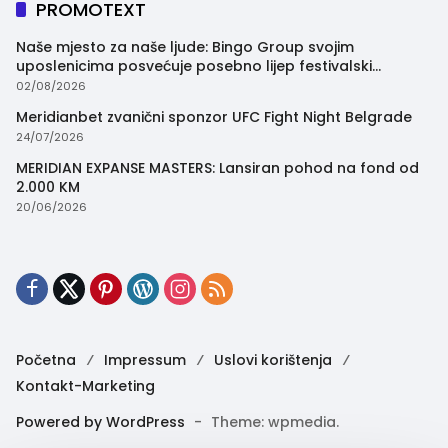
PROMOTEXT
Naše mjesto za naše ljude: Bingo Group svojim
uposlenicima posvećuje posebno lijep festivalski
trenutak
02/08/2026
Meridianbet zvanični sponzor UFC Fight Night Belgrade
24/07/2026
MERIDIAN EXPANSE MASTERS: Lansiran pohod na fond od
2.000 KM
20/06/2026
Početna
Impressum
Uslovi korištenja
Kontakt-Marketing
Powered by WordPress
-
Theme: wpmedia.