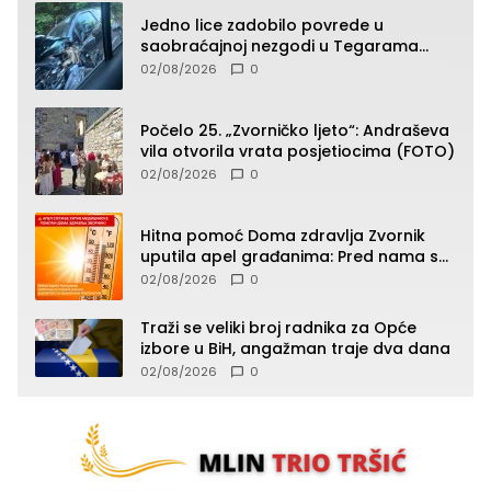
Jedno lice zadobilo povrede u
saobraćajnoj nezgodi u Tegarama
(FOTO)
02/08/2026
0
Počelo 25. „Zvorničko ljeto“: Andraševa
vila otvorila vrata posjetiocima (FOTO)
02/08/2026
0
Hitna pomoć Doma zdravlja Zvornik
uputila apel građanima: Pred nama su
temperature do 40°C, oprez zbog
02/08/2026
0
toplotnog udara
Traži se veliki broj radnika za Opće
izbore u BiH, angažman traje dva dana
02/08/2026
0