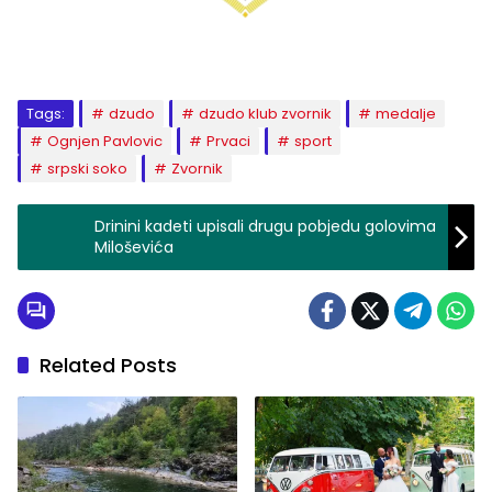
Tags:
dzudo
dzudo klub zvornik
medalje
Ognjen Pavlovic
Prvaci
sport
srpski soko
Zvornik
Drinini kadeti upisali drugu pobjedu golovima
Miloševića
Related Posts