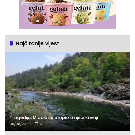
Najčitanije vijesti
Tragedija: Mladić se utopio u rijeci Krivaji
08/08/2026
0