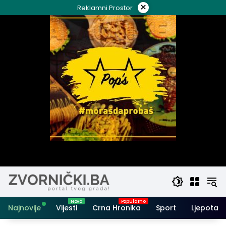
Skip
×
Reklamni Prostor
to
content
Najnovije
Vijesti
Crna Hronika
Sport
Ljepota i 