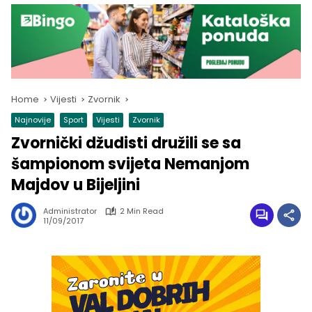
Home
Vijesti
Zvornik
Najnovije
Sport
Vijesti
Zvornik
Zvornički džudisti družili se sa
šampionom svijeta Nemanjom
Majdov u Bijeljini
Administrator
2 Min Read
11/09/2017