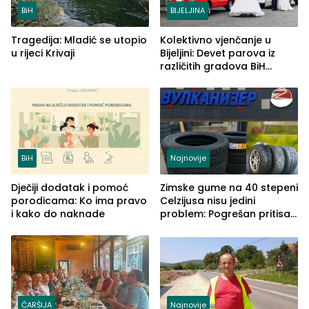
BiH
BIJELJINA
Tragedija: Mladić se utopio
Kolektivno vjenčanje u
u rijeci Krivaji
Bijeljini: Devet parova iz
različitih gradova BiH
izgovorilo sudbonosno da
BiH
Najnovije
Dječiji dodatak i pomoć
Zimske gume na 40 stepeni
porodicama: Ko ima pravo
Celzijusa nisu jedini
i kako do naknade
problem: Pogrešan pritisak
može biti mnogo opasniji
ČARŠIJA
Najnovije