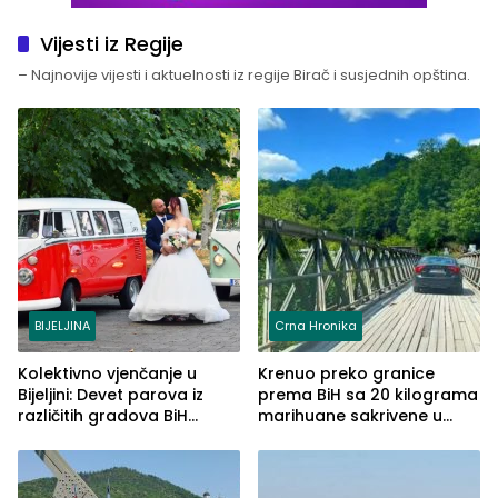
Vijesti iz Regije
– Najnovije vijesti i aktuelnosti iz regije Birač i susjednih opština.
BIJELJINA
Crna Hronika
Kolektivno vjenčanje u
Krenuo preko granice
Bijeljini: Devet parova iz
prema BiH sa 20 kilograma
različitih gradova BiH
marihuane sakrivene u
izgovorilo sudbonosno da
automobilu