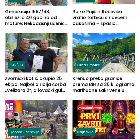
Generacija 1967/68.
Rajko Pajić iz Roćevića
obilježila 40 godina od
vratio torbicu s novcem i
mature: Nekadašnji učenici
pasošima – spasio
TŠC-a okupili se u Zvorniku
porodično ljetovanje u
(FOTO)
Grčkoj
ČARŠIJA
Crna Hronika
Zvornički kotlić okupio 25
Krenuo preko granice
ekipa: Najbolja riblja čorba
prema BiH sa 20 kilograma
„Velizara 2“, a lovački gulaš
marihuane sakrivene u
„Red i Zaprska“ (FOTO)
automobilu
Ljepota i zdravlje
Najnovije