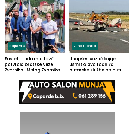
Najnovije
Crna Hronika
Susret „Ljudi i mostovi“
Uhapšen vozač koji je
potvrdio bratske veze
usmrtio dva radnika
Zvornika i Malog Zvornika
putarske službe na putu
od Loznice prema Šapcu
(FOTO)