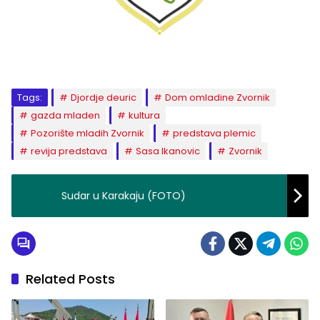
Tags:
Djordje deuric
Dom omladine Zvornik
gazda mladen
kultura
Pozorište mladih Zvornik
predstava plemic
revija predstava
Sasa Ikanovic
Zvornik
Sudar u Karakaju (FOTO)
Related Posts