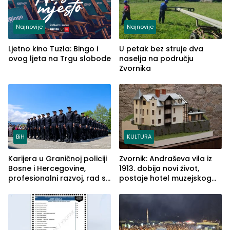
Najnovije
Najnovije
Ljetno kino Tuzla: Bingo i
U petak bez struje dva
ovog ljeta na Trgu slobode
naselja na području
Zvornika
BiH
KULTURA
Karijera u Graničnoj policiji
Zvornik: Andraševa vila iz
Bosne i Hercegovine,
1913. dobija novi život,
profesionalni razvoj, rad sa
postaje hotel muzejskog
savremenom opremom i
tipa
služba građanima