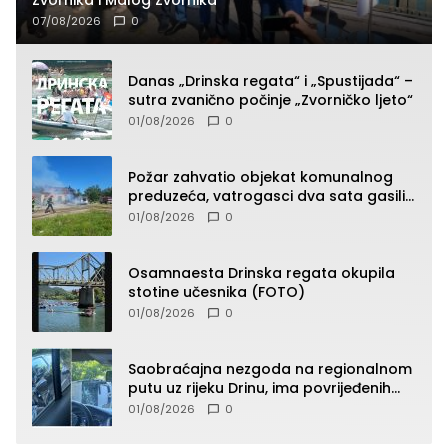
07/08/2026
0
Danas „Drinska regata“ i „Spustijada“ –
sutra zvanično počinje „Zvorničko ljeto“
01/08/2026
0
Požar zahvatio objekat komunalnog
preduzeća, vatrogasci dva sata gasili
vatru (FOTO)
01/08/2026
0
Osamnaesta Drinska regata okupila
stotine učesnika (FOTO)
01/08/2026
0
Saobraćajna nezgoda na regionalnom
putu uz rijeku Drinu, ima povrijeđenih
lica (FOTO)
01/08/2026
0