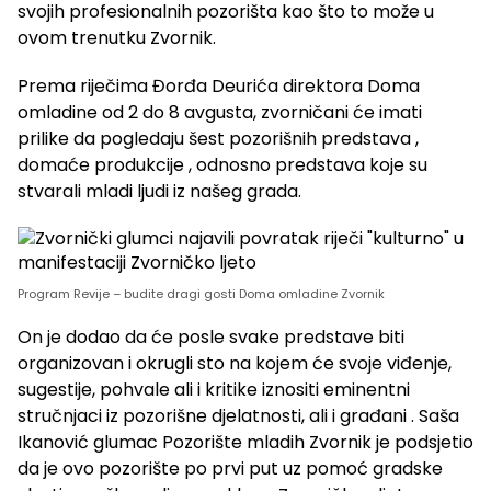
svojih profesionalnih pozorišta kao što to može u
ovom trenutku Zvornik.
Prema riječima Đorđa Deurića direktora Doma
omladine od 2 do 8 avgusta, zvorničani će imati
prilike da pogledaju šest pozorišnih predstava ,
domaće produkcije , odnosno predstava koje su
stvarali mladi ljudi iz našeg grada.
Program Revije – budite dragi gosti Doma omladine Zvornik
On je dodao da će posle svake predstave biti
organizovan i okrugli sto na kojem će svoje viđenje,
sugestije, pohvale ali i kritike iznositi eminentni
stručnjaci iz pozorišne djelatnosti, ali i građani . Saša
Ikanović glumac Pozorište mladih Zvornik je podsjetio
da je ovo pozorište po prvi put uz pomoć gradske