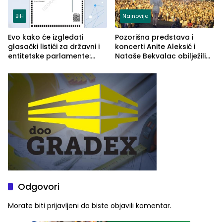
BiH
Najnovije
Evo kako će izgledati
Pozorišna predstava i
glasački listići za državni i
koncerti Anite Aleksić i
entitetske parlamente:
Nataše Bekvalac obilježili
Najveće izmjene biće
četvrto veče Zvorničkog
vidljive na njima
ljeta (FOTO)
Odgovori
Morate biti
prijavljeni
da biste objavili komentar.