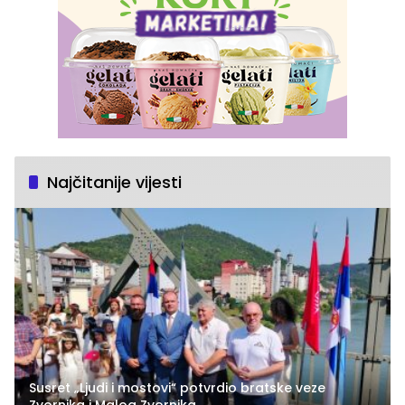
Najčitanije vijesti
Susret „Ljudi i mostovi“ potvrdio bratske veze
Zvornika i Malog Zvornika