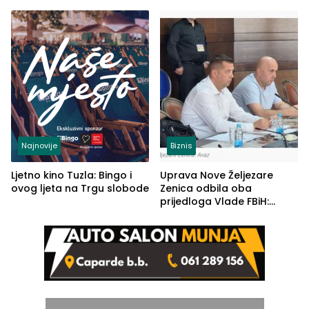
od Loznice prema Šapcu
(FOTO)
Najnovije
Biznis
Ljetno kino Tuzla: Bingo i
Uprava Nove Željezare
ovog ljeta na Trgu slobode
Zenica odbila oba
prijedloga Vlade FBiH:
Ustrajni da je stečaj jedino
rješenje