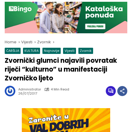
Home
Vijesti
Zvornik
ČARŠIJA
KULTURA
Najnovije
Vijesti
Zvornik
Zvornički glumci najavili povratak
riječi “kulturno” u manifestaciji
Zvorničko ljeto
Administrator
4 Min Read
26/07/2017