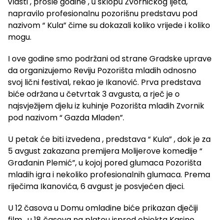
vlasti , prošle godine , u sklopu Zvorničkog ljeta,
napravilo profesionalnu pozorišnu predstavu pod
nazivom “ Kula” čime su dokazali koliko vrijede i koliko
mogu.
I ove godine smo podržani od strane Gradske uprave
da organizujemo Reviju Pozorišta mladih odnosno
svoj lični festival, rekao je Ikanović. Prva predstava
biće održana u četvrtak 3 avgusta, a rječ je o
najsvježijem djelu iz kuhinje Pozorišta mladih Zvornik
pod nazivom “ Gazda Mladen”.
U petak će biti izvedena , predstava “ Kula” , dok je za
5 avgust zakazana premijera Molijerove komedije “
Građanin Plemić”, u kojoj pored glumaca Pozorišta
mladih igra i nekoliko profesionalnih glumaca. Prema
riječima Ikanovića, 6 avgust je posvjećen djeci.
U 12 časova u Domu omladine biće prikazan dječiji
film , u 18 časova na platou ispred objekta Kasine