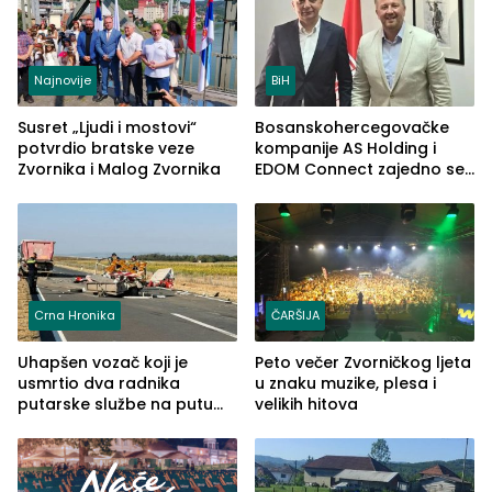
Najnovije
BiH
Susret „Ljudi i mostovi“
Bosanskohercegovačke
potvrdio bratske veze
kompanije AS Holding i
Zvornika i Malog Zvornika
EDOM Connect zajedno se
šire na tržište Maroka
Crna Hronika
ČARŠIJA
Uhapšen vozač koji je
Peto večer Zvorničkog ljeta
usmrtio dva radnika
u znaku muzike, plesa i
putarske službe na putu
velikih hitova
od Loznice prema Šapcu
(FOTO)