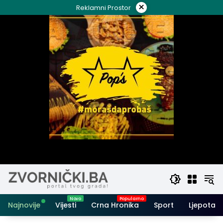
Skip
×
Reklamni Prostor
to
content
Najnovije
Vijesti
Crna Hronika
Sport
Ljepota i 