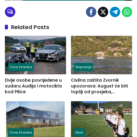
osvježivači, šolje sa motivima Diviča,
kupovinom podržavate rad Kluba
Related Posts
Crna Hronika
Najnovije
Dvije osobe povrijeđene u
Civilna zaštita Zvornik
sudaru Audija i motocikla
upozorava: August će biti
kod Pilice
topliji od prosjeka,
povećan rizik od požara i
nestašice vode
Crna Hronika
Divič