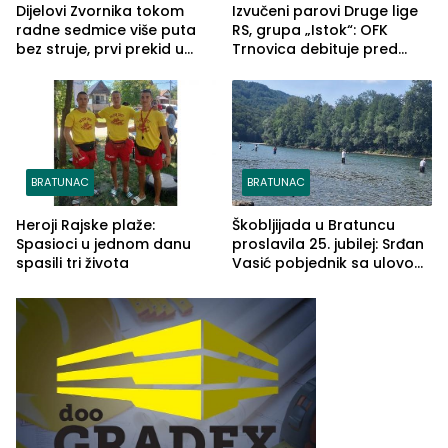
Dijelovi Zvornika tokom
Izvučeni parovi Druge lige
radne sedmice više puta
RS, grupa „Istok“: OFK
bez struje, prvi prekid u
Trnovica debituje pred
ponedjeljak
domaćim navijačima protiv
Drine HE
BRATUNAC
BRATUNAC
Heroji Rajske plaže:
Škobljijada u Bratuncu
Spasioci u jednom danu
proslavila 25. jubilej: Srđan
spasili tri života
Vasić pobjednik sa ulovom
od 2.040 grama (FOTO)