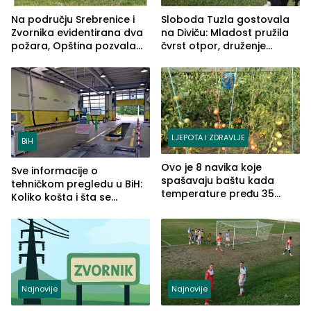
Na području Srebrenice i
Sloboda Tuzla gostovala
Zvornika evidentirana dva
na Diviču: Mladost pružila
požara, Opština pozvala
čvrst otpor, druženje
na smirivanje tenzija
nastavljeno uz obalu
jezera
LJEPOTA I ZDRAVLJE
BiH
Ovo je 8 navika koje
Sve informacije o
spašavaju baštu kada
tehničkom pregledu u BiH:
temperature pređu 35
Koliko košta i šta se
stepeni
pregleda
Najnovije
Najnovije