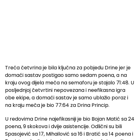
Treća četvrina je bila ključna za pobjedu Drine jer je
domaći sastav postigao samo sedam poena, a na
kraju ovog dijela meča na semaforu je stajalo 71:48. U
posljednjoj četvrtini nepovezana i neefikasna igra
obe ekipe, a domaći sastav je samo ublažio poraz i
na kraju meča je bio 77:64 za Drina Princip.
U redovima Drine najefikasniji je bio Bojan Matić sa 24
poena, 9 skokova i dvije asistencije. Odlični su bili
Spasojević sa 17, Mihailović sa 16 i Bratić sa 14 poena i