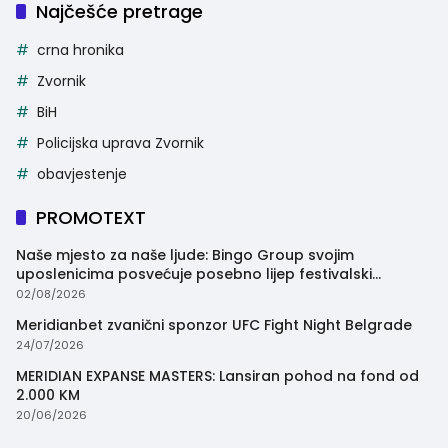
Najčešće pretrage
crna hronika
Zvornik
BiH
Policijska uprava Zvornik
obavjestenje
PROMOTEXT
Naše mjesto za naše ljude: Bingo Group svojim
uposlenicima posvećuje posebno lijep festivalski
trenutak
02/08/2026
Meridianbet zvanični sponzor UFC Fight Night Belgrade
24/07/2026
MERIDIAN EXPANSE MASTERS: Lansiran pohod na fond od
2.000 KM
20/06/2026