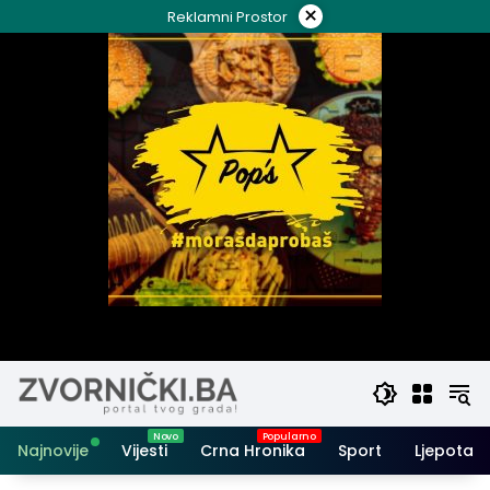
Skip
×
Reklamni Prostor
to
content
Najnovije
Vijesti
Crna Hronika
Sport
Ljepota i 