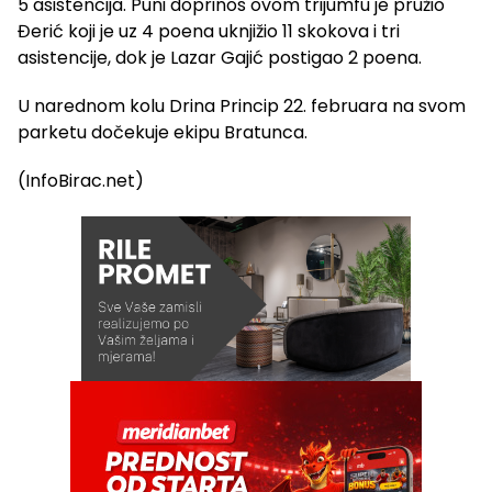
5 asistencija. Puni doprinos ovom trijumfu je pružio
Đerić koji je uz 4 poena uknjižio 11 skokova i tri
asistencije, dok je Lazar Gajić postigao 2 poena.
U narednom kolu Drina Princip 22. februara na svom
parketu dočekuje ekipu Bratunca.
(InfoBirac.net)