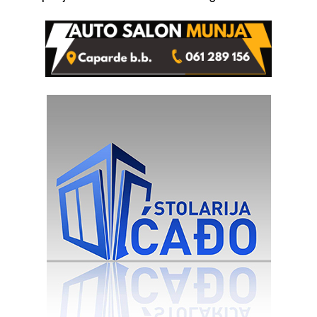
od 2.040 grama (FOTO)
izgovorilo sudbonosno da