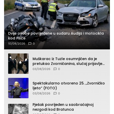
Dvije osobe povrijeđene u sudaru Audija i motocikla
kod Pilice
10/08/2026
0
Muškarac iz Tuzle osumnjičen da je
pretukao Zvorničanina, slučaj prijavljen
tužilaštvu
03/08/2026
0
Spektakularno otvoreno 25. „Zvorničko
ljeto“ (FOTO)
03/08/2026
0
Pješak povrijeđen u saobraćajnoj
nezgodi kod Bratunca