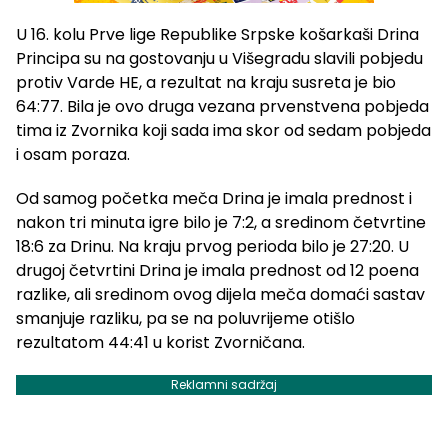
U 16. kolu Prve lige Republike Srpske košarkaši Drina
Principa su na gostovanju u Višegradu slavili pobjedu
protiv Varde HE, a rezultat na kraju susreta je bio
64:77. Bila je ovo druga vezana prvenstvena pobjeda
tima iz Zvornika koji sada ima skor od sedam pobjeda
i osam poraza.
Od samog početka meča Drina je imala prednost i
nakon tri minuta igre bilo je 7:2, a sredinom četvrtine
18:6 za Drinu. Na kraju prvog perioda bilo je 27:20. U
drugoj četvrtini Drina je imala prednost od 12 poena
razlike, ali sredinom ovog dijela meča domaći sastav
smanjuje razliku, pa se na poluvrijeme otišlo
rezultatom 44:41 u korist Zvorničana.
Reklamni sadržaj