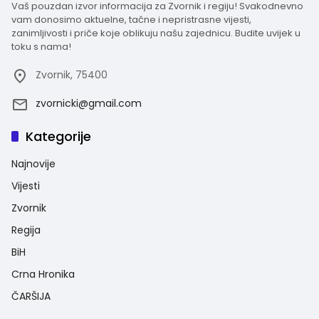
Vaš pouzdan izvor informacija za Zvornik i regiju! Svakodnevno
vam donosimo aktuelne, tačne i nepristrasne vijesti,
zanimljivosti i priče koje oblikuju našu zajednicu. Budite uvijek u
toku s nama!
Zvornik, 75400
zvornicki@gmail.com
Kategorije
Najnovije
Vijesti
Zvornik
Regija
BiH
Crna Hronika
ČARŠIJA