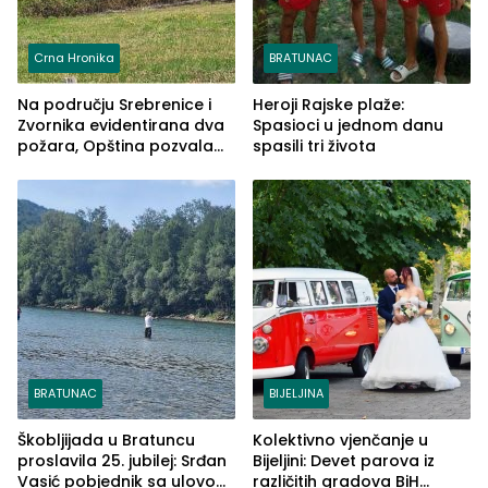
Crna Hronika
BRATUNAC
Na području Srebrenice i
Heroji Rajske plaže:
Zvornika evidentirana dva
Spasioci u jednom danu
požara, Opština pozvala
spasili tri života
na smirivanje tenzija
BRATUNAC
BIJELJINA
Škobljijada u Bratuncu
Kolektivno vjenčanje u
proslavila 25. jubilej: Srđan
Bijeljini: Devet parova iz
Vasić pobjednik sa ulovom
različitih gradova BiH