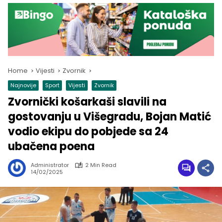
Home
Vijesti
Zvornik
Najnovije
Sport
Vijesti
Zvornik
Zvornički košarkaši slavili na
gostovanju u Višegradu, Bojan Matić
vodio ekipu do pobjede sa 24
ubačena poena
Administrator
2 Min Read
14/02/2025