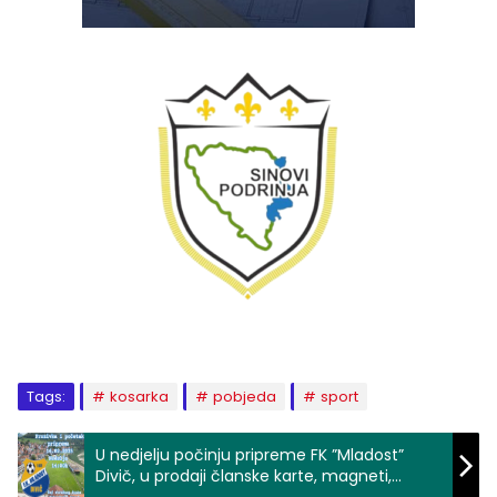
Tags:
kosarka
pobjeda
sport
U nedjelju počinju pripreme FK ”Mladost”
Divič, u prodaji članske karte, magneti,