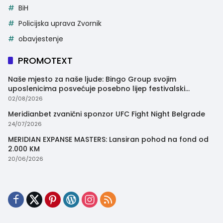
BiH
Policijska uprava Zvornik
obavjestenje
PROMOTEXT
Naše mjesto za naše ljude: Bingo Group svojim
uposlenicima posvećuje posebno lijep festivalski
trenutak
02/08/2026
Meridianbet zvanični sponzor UFC Fight Night Belgrade
24/07/2026
MERIDIAN EXPANSE MASTERS: Lansiran pohod na fond od
2.000 KM
20/06/2026