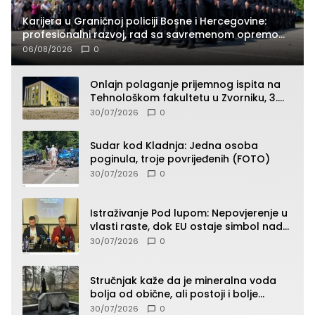
Karijera u Graničnoj policiji Bosne i Hercegovine:
profesionalni razvoj, rad sa savremenom opremom
i služba građanima
06/08/2026
0
Onlajn polaganje prijemnog ispita na
Tehnološkom fakultetu u Zvorniku, 3.
septembra u 9.00 časova
30/07/2026
0
Sudar kod Kladnja: Jedna osoba
poginula, troje povrijeđenih (FOTO)
30/07/2026
0
Istraživanje Pod lupom: Nepovjerenje u
vlasti raste, dok EU ostaje simbol nade
građana
30/07/2026
0
Stručnjak kaže da je mineralna voda
bolja od obične, ali postoji i bolje
rješenje
30/07/2026
0