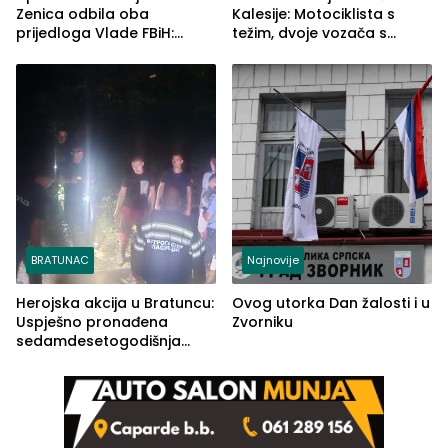
Zenica odbila oba
Kalesije: Motociklista s
prijedloga Vlade FBiH:
težim, dvoje vozača s
Ustrajni da je stečaj jedino
lakšim povredama
rješenje
BRATUNAC
Najnovije
Herojska akcija u Bratuncu:
Ovog utorka Dan žalosti i u
Uspješno pronađena
Zvorniku
sedamdesetogodišnja
Ivanka Lazić, rodom iz
Kravice.