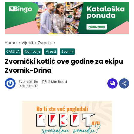
Home
Vijesti
Zvornik
ČARŠIJA
Najnovije
Vijesti
Zvornik
Zvornički kotlić ove godine za ekipu
Zvornik-Drina
Zvornički.ba
2 Min Read
07/08/2017