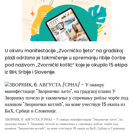
U okviru manifestacije „Zvorničko ljeto“ na gradskoj
plaži održano je takmičenje u spremanju riblje čorbe
pod nazivom „Zvornički kotlić“ koje je okupilo 15 ekipa
iz BiH, Srbije i Slovenije.
ЗВОРНИК, 6. АВГУСТА /СРНА/ – У оквиру манифестације “Зворничко љето”, на
градској плажи У Зворнику почело је такмичење у спремању рибље чорбе под
називом “Зворнички котлић”, на коме учествује 15 екипа из БиХ, Србије и Словеније.