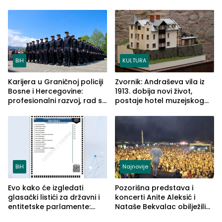
BiH
KULTURA
Karijera u Graničnoj policiji
Zvornik: Andraševa vila iz
Bosne i Hercegovine:
1913. dobija novi život,
profesionalni razvoj, rad sa
postaje hotel muzejskog
savremenom opremom i
tipa
služba građanima
BiH
Najnovije
Evo kako će izgledati
Pozorišna predstava i
glasački listići za državni i
koncerti Anite Aleksić i
entitetske parlamente:
Nataše Bekvalac obilježili
Najveće izmjene biće
četvrto veče Zvorničkog