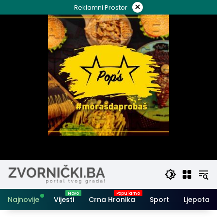
Skip
×
Reklamni Prostor
to
content
Najnovije
Vijesti
Crna Hronika
Sport
Ljepota i 