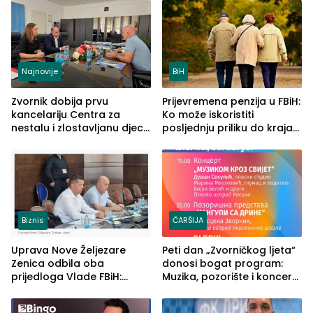
vidljive na njima
ljeta (FOTO)
Najnovije
BiH
Zvornik dobija prvu
Prijevremena penzija u FBiH:
kancelariju Centra za
Ko može iskoristiti
nestalu i zlostavljanu djecu
posljednju priliku do kraja
u RS-u
2026. godine
Biznis
ČARŠIJA
Uprava Nove Željezare
Peti dan „Zvorničkog ljeta“
Zenica odbila oba
donosi bogat program:
prijedloga Vlade FBiH:
Muzika, pozorište i koncert
Ustrajni da je stečaj jedino
Stoje
rješenje