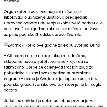
druženje.
Organizator tradicionalnog takmičenja je
Ribolovačko udruženje „Bistro“, a predsjednik
Upravnog odbora udruženja Nikola Cvejić podsjetio je
da je ovo šesta godina kako se takmičenje održava,
uz punu podršku Gradske uprave Zvornik.
– Cilj nam je da se najprije okupimo, družimo,
sklapamo nova prijateljstva, a na kraju i da se
takmičimo. Čorbe će ocjenjivati tročlani žiri, a za
pobjednike su, kao i svake godine pripremljene
nagrade – rekao je Cvejić koji je naglasio da se bez
podrška grada Zvornika ovo takmičenje ne bi moglo
održati.
Jedan od onih koji je dobio posebno priznanje za
doprinos u organizaciji nadmetanja u spremanju riblje