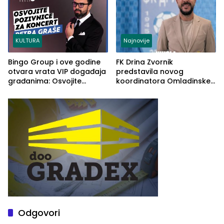
KULTURA
Najnovije
Bingo Group i ove godine
FK Drina Zvornik
otvara vrata VIP događaja
predstavila novog
građanima: Osvojite
koordinatora Omladinske
ulaznice za koncert Petra
škole
Graše
Odgovori