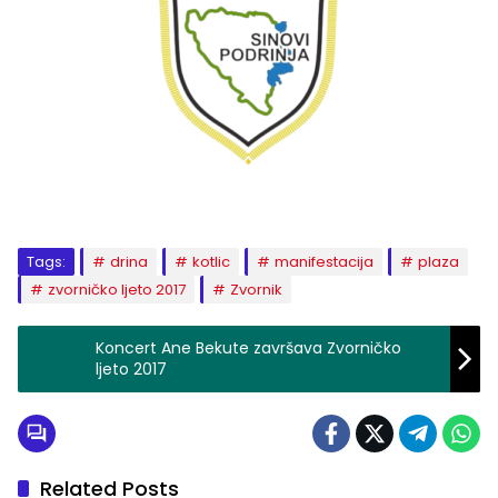
Tags:
drina
kotlic
manifestacija
plaza
zvorničko ljeto 2017
Zvornik
Koncert Ane Bekute završava Zvorničko
ljeto 2017
Related Posts