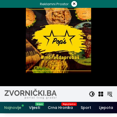
Skip
×
Reklamni Prostor
to
content
Najnovije
Vijesti
Crna Hronika
Sport
Ljepota i 