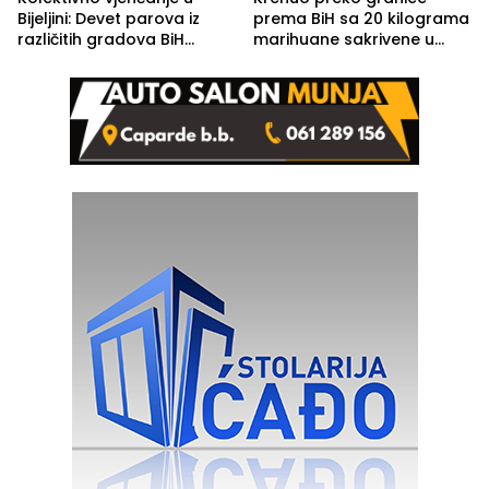
Bijeljini: Devet parova iz
prema BiH sa 20 kilograma
različitih gradova BiH
marihuane sakrivene u
izgovorilo sudbonosno da
automobilu