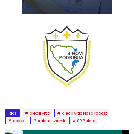
Tags:
djeciji vrtic
djeciji vrtic Naša radost
paleta
paleta zvornik
SR Paleta