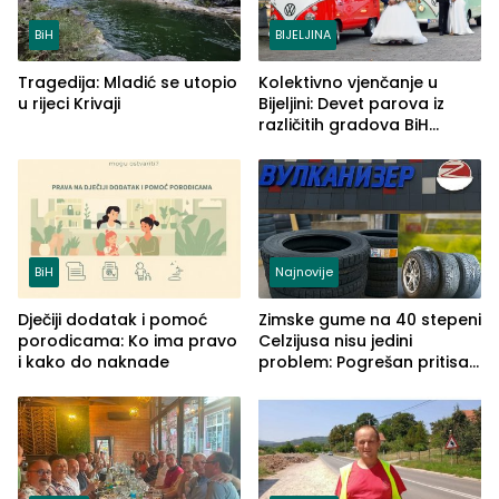
BiH
BIJELJINA
Tragedija: Mladić se utopio
Kolektivno vjenčanje u
u rijeci Krivaji
Bijeljini: Devet parova iz
različitih gradova BiH
izgovorilo sudbonosno da
BiH
Najnovije
Dječiji dodatak i pomoć
Zimske gume na 40 stepeni
porodicama: Ko ima pravo
Celzijusa nisu jedini
i kako do naknade
problem: Pogrešan pritisak
može biti mnogo opasniji