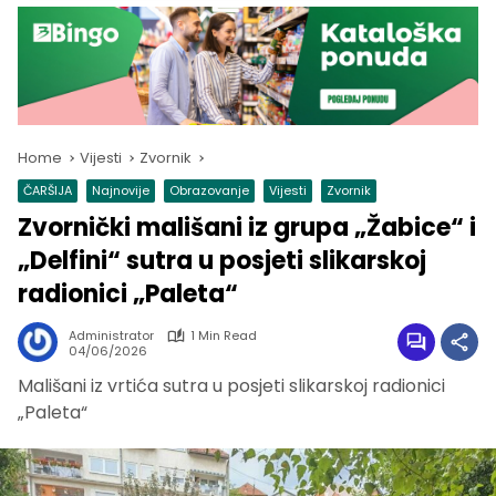
Home
Vijesti
Zvornik
ČARŠIJA
Najnovije
Obrazovanje
Vijesti
Zvornik
Zvornički mališani iz grupa „Žabice“ i
„Delfini“ sutra u posjeti slikarskoj
radionici „Paleta“
Administrator
1 Min Read
04/06/2026
Mališani iz vrtića sutra u posjeti slikarskoj radionici
„Paleta“