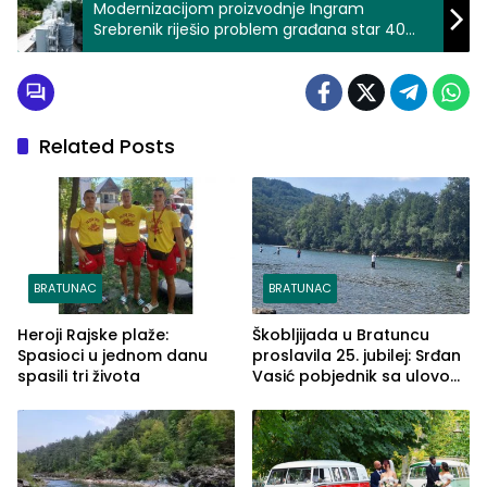
Modernizacijom proizvodnje Ingram
Srebrenik riješio problem građana star 40
godina (FOTO)
Related Posts
BRATUNAC
BRATUNAC
Heroji Rajske plaže:
Škobljijada u Bratuncu
Spasioci u jednom danu
proslavila 25. jubilej: Srđan
spasili tri života
Vasić pobjednik sa ulovom
od 2.040 grama (FOTO)