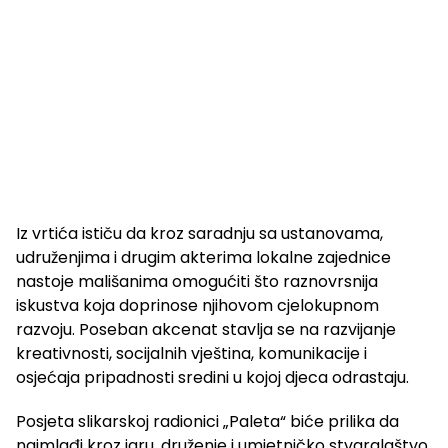
Iz vrtića ističu da kroz saradnju sa ustanovama,
udruženjima i drugim akterima lokalne zajednice
nastoje mališanima omogućiti što raznovrsnija
iskustva koja doprinose njihovom cjelokupnom
razvoju. Poseban akcenat stavlja se na razvijanje
kreativnosti, socijalnih vještina, komunikacije i
osjećaja pripadnosti sredini u kojoj djeca odrastaju.
Posjeta slikarskoj radionici „Paleta“ biće prilika da
najmlađi kroz igru, druženje i umjetničko stvaralaštvo