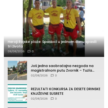
Heroji Rajske plaže: Spasioci u jednom danu spasili
tri života
09/08/2026
0
Još jedna saobraćajna nezgoda na
magistralnom putu Zvornik – Tuzla
(FOTO)
02/08/2026
0
REZULTATI KONKURSA ZA DESETE DRINSKE
KNJIŽEVNE SUSRETE
02/08/2026
0