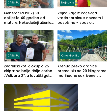
ČARŠIJA
Najnovije
Generacija 1967/68.
Rajko Pajić iz Roćevića
obilježila 40 godina od
vratio torbicu s novcem i
mature: Nekadašnji učenici
pasošima – spasio
TŠC-a okupili se u Zvorniku
porodično ljetovanje u
(FOTO)
Grčkoj
ČARŠIJA
Crna Hronika
Zvornički kotlić okupio 25
Krenuo preko granice
ekipa: Najbolja riblja čorba
prema BiH sa 20 kilograma
„Velizara 2“, a lovački gulaš
marihuane sakrivene u
„Red i Zaprska“ (FOTO)
automobilu