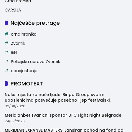
Crna Hronika
ČARŠIJA
Najčešće pretrage
crna hronika
Zvornik
BiH
Policijska uprava Zvornik
obavjestenje
PROMOTEXT
Naše mjesto za naše ljude: Bingo Group svojim
uposlenicima posvećuje posebno lijep festivalski
trenutak
02/08/2026
Meridianbet zvanični sponzor UFC Fight Night Belgrade
24/07/2026
MERIDIAN EXPANSE MASTERS: Lansiran pohod na fond od