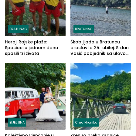
BRATUNAC
BRATUNAC
Heroji Rajske plaže:
Škobljijada u Bratuncu
Spasioci u jednom danu
proslavila 25. jubilej: Srđan
spasili tri života
Vasić pobjednik sa ulovom
od 2.040 grama (FOTO)
BIJELJINA
Crna Hronika
Kolektivno vjenčanje u
Krenuo preko granice