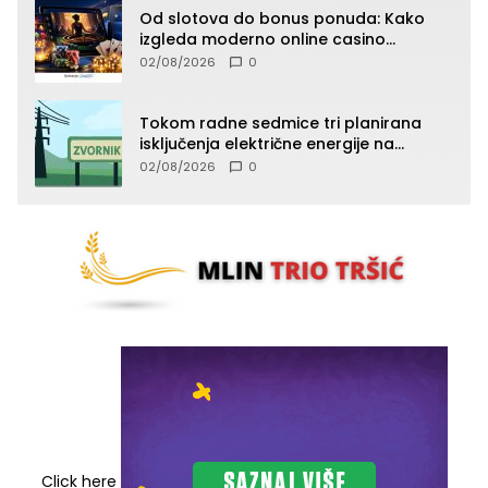
Od slotova do bonus ponuda: Kako
izgleda moderno online casino
iskustvo
02/08/2026
0
Tokom radne sedmice tri planirana
isključenja električne energije na
području TJ Zvornik
02/08/2026
0
Click here