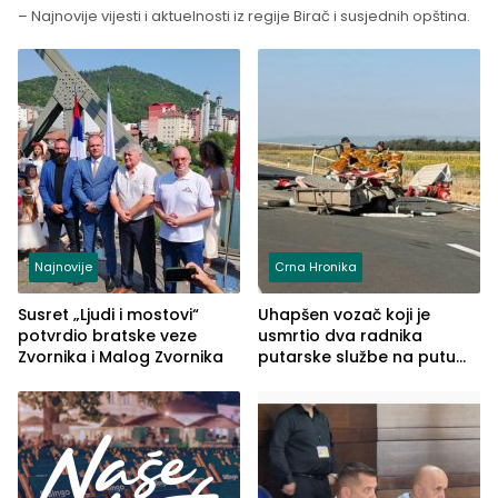
– Najnovije vijesti i aktuelnosti iz regije Birač i susjednih opština.
Najnovije
Crna Hronika
Susret „Ljudi i mostovi“
Uhapšen vozač koji je
potvrdio bratske veze
usmrtio dva radnika
Zvornika i Malog Zvornika
putarske službe na putu
od Loznice prema Šapcu
(FOTO)