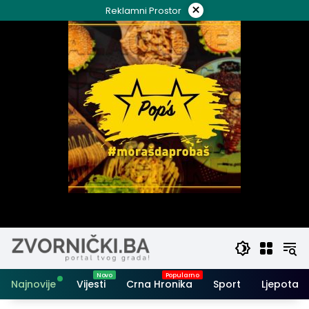
Skip
×
Reklamni Prostor
to
content
Najnovije
Vijesti
Crna Hronika
Sport
Ljepota i 