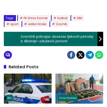
Tags:
FK Drina Zvornik
fudbal
SIM
sport
veliko finale
Zvornik
Zvornički policajac dovezao ljekoviti petrolej
iz Albanije i oduševio javnost
Related Posts
BiH
Crna Hronika