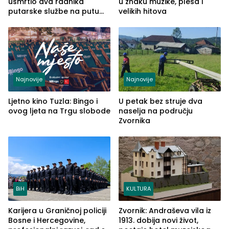
usmrtio dva radnika
u znaku muzike, plesa i
putarske službe na putu
velikih hitova
od Loznice prema Šapcu
(FOTO)
Najnovije
Najnovije
Ljetno kino Tuzla: Bingo i
U petak bez struje dva
ovog ljeta na Trgu slobode
naselja na području
Zvornika
BiH
KULTURA
Karijera u Graničnoj policiji
Zvornik: Andraševa vila iz
Bosne i Hercegovine,
1913. dobija novi život,