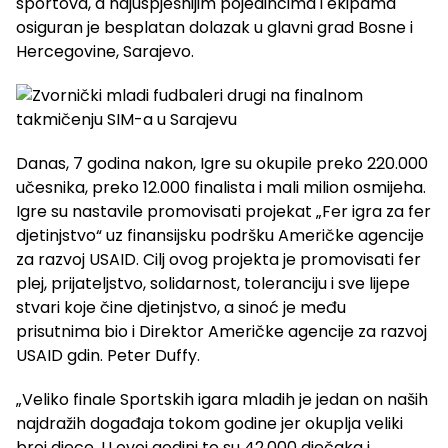
sportova, a najuspješnijim pojedincima i ekipama
osiguran je besplatan dolazak u glavni grad Bosne i
Hercegovine, Sarajevo.
Danas, 7 godina nakon, Igre su okupile preko 220.000
učesnika, preko 12.000 finalista i mali milion osmijeha.
Igre su nastavile promovisati projekat „Fer igra za fer
djetinjstvo“ uz finansijsku podršku Američke agencije
za razvoj USAID. Cilj ovog projekta je promovisati fer
plej, prijateljstvo, solidarnost, toleranciju i sve lijepe
stvari koje čine djetinjstvo, a sinoć je među
prisutnima bio i Direktor Američke agencije za razvoj
USAID gdin. Peter Duffy.
„Veliko finale Sportskih igara mladih je jedan on naših
najdražih događaja tokom godine jer okuplja veliki
broj djece. U ovoj godini to su 42.000 dječaka i