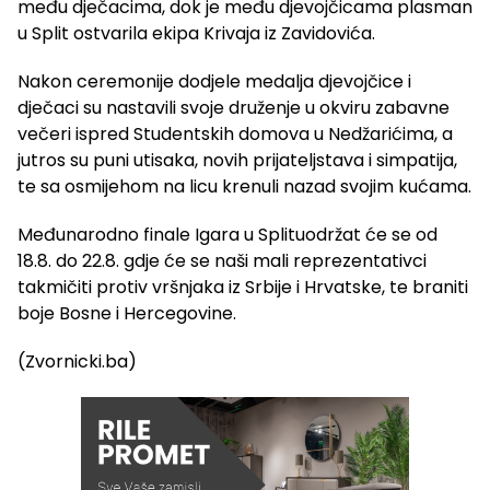
među dječacima, dok je među djevojčicama plasman
u Split ostvarila ekipa Krivaja iz Zavidovića.
Nakon ceremonije dodjele medalja djevojčice i
dječaci su nastavili svoje druženje u okviru zabavne
večeri ispred Studentskih domova u Nedžarićima, a
jutros su puni utisaka, novih prijateljstava i simpatija,
te sa osmijehom na licu krenuli nazad svojim kućama.
Međunarodno finale Igara u Splituodržat će se od
18.8. do 22.8. gdje će se naši mali reprezentativci
takmičiti protiv vršnjaka iz Srbije i Hrvatske, te braniti
boje Bosne i Hercegovine.
(Zvornicki.ba)