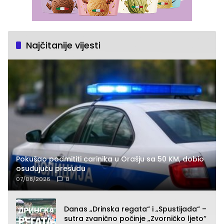
Najčitanije vijesti
Pokušao podmititi carinika u Orašju sa 50 KM, dobio
osuđujuću presudu
07/08/2026
0
Danas „Drinska regata“ i „Spustijada“ –
sutra zvanično počinje „Zvorničko ljeto“