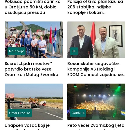
Pokušao podmititi carinika
Policija otkrila plantažu sa
u Orašju sa 50 KM, dobio
206 stabljika indijske
osuđujuću presudu
konoplje i kokain,
uhapšena jedna osoba
(FOTO)
Najnovije
BiH
Susret „Ljudi i mostovi“
Bosanskohercegovačke
potvrdio bratske veze
kompanije AS Holding i
Zvornika i Malog Zvornika
EDOM Connect zajedno se
šire na tržište Maroka
Crna Hronika
ČARŠIJA
Uhapšen vozač koji je
Peto večer Zvorničkog ljeta