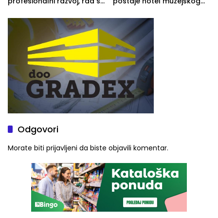
profesionalni razvoj, rad sa
postaje hotel muzejskog
savremenom opremom i
tipa
služba građanima
Odgovori
Morate biti
prijavljeni
da biste objavili komentar.