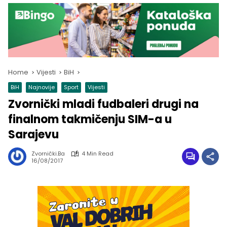
Home
Vijesti
BiH
BiH
Najnovije
Sport
Vijesti
Zvornički mladi fudbaleri drugi na
finalnom takmičenju SIM-a u
Sarajevu
Zvornički.ba
4 Min Read
16/08/2017