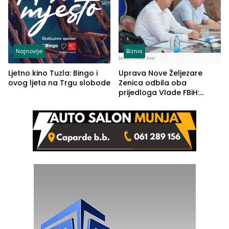
Najnovije
Biznis
Ljetno kino Tuzla: Bingo i
Uprava Nove Željezare
ovog ljeta na Trgu slobode
Zenica odbila oba
prijedloga Vlade FBiH:
Ustrajni da je stečaj jedino
rješenje