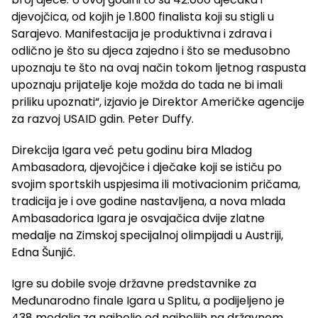
djevojčica, od kojih je 1.800 finalista koji su stigli u
Sarajevo. Manifestacija je produktivna i zdrava i
odlično je što su djeca zajedno i što se međusobno
upoznaju te što na ovaj način tokom ljetnog raspusta
upoznaju prijatelje koje možda do tada ne bi imali
priliku upoznati“, izjavio je Direktor Američke agencije
za razvoj USAID gdin. Peter Duffy.
Direkcija Igara već petu godinu bira Mladog
Ambasadora, djevojčice i dječake koji se ističu po
svojim sportskih uspjesima ili motivacionim pričama,
tradicija je i ove godine nastavljena, a nova mlada
Ambasadorica Igara je osvajačica dvije zlatne
medalje na Zimskoj specijalnoj olimpijadi u Austriji,
Edna Šunjić.
Igre su dobile svoje državne predstavnike za
Međunarodno finale Igara u Splitu, a podijeljeno je
438 medalja za najbolje od najboljih na državnom