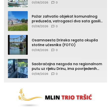
01/08/2026
0
Požar zahvatio objekat komunalnog
preduzeća, vatrogasci dva sata gasili
vatru (FOTO)
01/08/2026
0
Osamnaesta Drinska regata okupila
stotine učesnika (FOTO)
01/08/2026
0
Saobraćajna nezgoda na regionalnom
putu uz rijeku Drinu, ima povrijeđenih
lica (FOTO)
01/08/2026
0