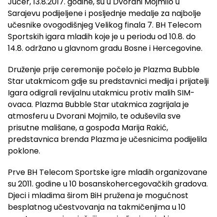
Jučer, 13.8.2017. godine, su u Dvorani Mojmilo u
Sarajevu podijeljene i posljednje medalje za najbolje
učesnike ovogodišnjeg Velikog finala 7. BH Telecom
Sportskih igara mladih koje je u periodu od 10.8. do
14.8. održano u glavnom gradu Bosne i Hercegovine.
Druženje prije ceremonije počelo je Plazma Bubble
Star utakmicom gdje su predstavnici medija i prijatelji
Igara odigrali revijalnu utakmicu protiv malih SIM-
ovaca. Plazma Bubble Star utakmica zagrijala je
atmosferu u Dvorani Mojmilo, te oduševila sve
prisutne mališane, a gospođa Marija Rakić,
predstavnica brenda Plazma je učesnicima podijelila
poklone.
Prve BH Telecom Sportske igre mladih organizovane
su 2011. godine u 10 bosanskohercegovačkih gradova.
Djeci i mladima širom BiH pružena je mogućnost
besplatnog učestvovanja na takmičenjima u 10