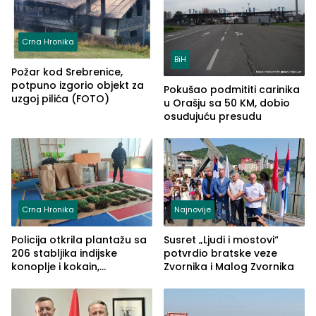
Crna Hronika
BiH
Požar kod Srebrenice,
potpuno izgorio objekt za
Pokušao podmititi carinika
uzgoj pilića (FOTO)
u Orašju sa 50 KM, dobio
osuđujuću presudu
Crna Hronika
Najnovije
Policija otkrila plantažu sa
Susret „Ljudi i mostovi“
206 stabljika indijske
potvrdio bratske veze
konoplje i kokain,
Zvornika i Malog Zvornika
uhapšena jedna osoba
(FOTO)