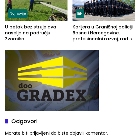
Najnovije
BiH
U petak bez struje dva
Karijera u Graničnoj policiji
naselja na području
Bosne i Hercegovine,
Zvornika
profesionalni razvoj, rad sa
savremenom opremom i
služba građanima
Odgovori
Morate biti
prijavljeni
da biste objavili komentar.