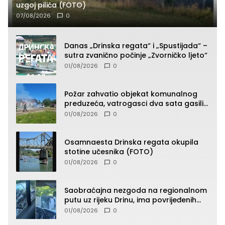
uzgoj pilića (FOTO)
07/08/2026
0
Danas „Drinska regata“ i „Spustijada“ –
sutra zvanično počinje „Zvorničko ljeto“
01/08/2026
0
Požar zahvatio objekat komunalnog
preduzeća, vatrogasci dva sata gasili
vatru (FOTO)
01/08/2026
0
Osamnaesta Drinska regata okupila
stotine učesnika (FOTO)
01/08/2026
0
Saobraćajna nezgoda na regionalnom
putu uz rijeku Drinu, ima povrijeđenih
lica (FOTO)
01/08/2026
0