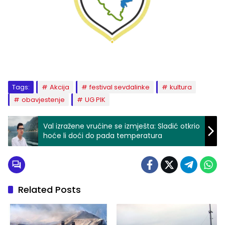
Tags:
Akcija
festival sevdalinke
kultura
obavjestenje
UG PIK
Val izražene vrućine se izmješta: Sladić otkrio
hoće li doći do pada temperatura
Related Posts