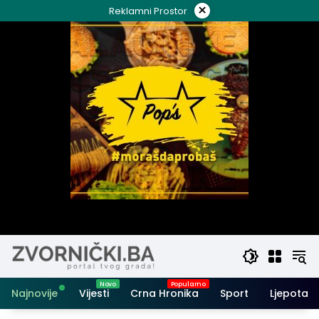
Skip
×
Reklamni Prostor
to
content
Najnovije
Vijesti
Crna Hronika
Sport
Ljepota i 