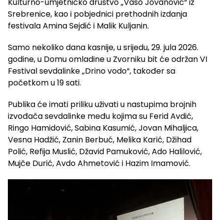
Kulturno-umjetničko društvo „Vaso Jovanović“ iz
Srebrenice, kao i pobjednici prethodnih izdanja
festivala Amina Sejdić i Malik Kuljanin.
Samo nekoliko dana kasnije, u srijedu, 29. jula 2026.
godine, u Domu omladine u Zvorniku bit će održan VI
Festival sevdalinke „Drino vodo“, također sa
početkom u 19 sati.
Publika će imati priliku uživati u nastupima brojnih
izvođača sevdalinke među kojima su Ferid Avdić,
Ringo Hamidović, Sabina Kasumić, Jovan Mihaljica,
Vesna Hadžić, Zanin Berbuć, Melika Karić, Džihad
Polić, Refija Muslić, Džavid Pamuković, Ado Halilović,
Mujče Durić, Avdo Ahmetović i Hazim Imamović.