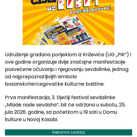
Udruženje građana porijeklom iz Križevića (UG „PiK“) i
ove godine organizuje dvije značajne manifestacije
posvećene očuvanju i njegovanju sevdalinke, jednog
od najprepoznatljivijih simbola
bosanskohercegovačke kulturne baštine.
Prva manifestacija, 3. Dječiji festival sevdalinke
„Mlade nade sevdaha“, bit će održana u subotu, 25.
jula 2026. godine, sa početkom u 19 sati u Domu
kulture u Novoj Kasabi.
Reklamni sadržaj