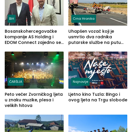
BiH
Crna Hronika
Bosanskohercegovačke
Uhapšen vozač koji je
kompanije AS Holding i
usmrtio dva radnika
EDOM Connect zajedno se
putarske službe na putu
šire na tržište Maroka
od Loznice prema Šapcu
(FOTO)
ČARŠIJA
Najnovije
Peto večer Zvorničkog ljeta
Ljetno kino Tuzla: Bingo i
u znaku muzike, plesa i
ovog ljeta na Trgu slobode
velikih hitova