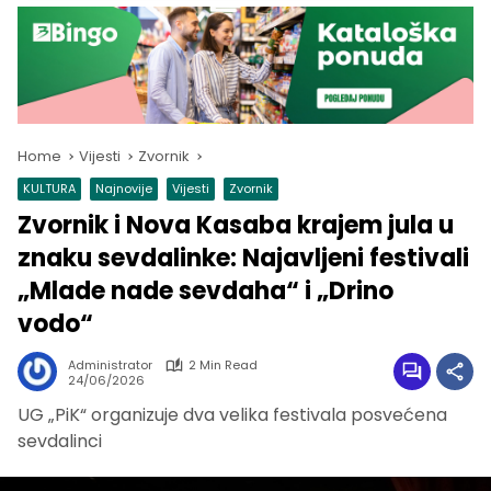
Home
Vijesti
Zvornik
KULTURA
Najnovije
Vijesti
Zvornik
Zvornik i Nova Kasaba krajem jula u
znaku sevdalinke: Najavljeni festivali
„Mlade nade sevdaha“ i „Drino
vodo“
Administrator
2 Min Read
24/06/2026
UG „PiK“ organizuje dva velika festivala posvećena
sevdalinci