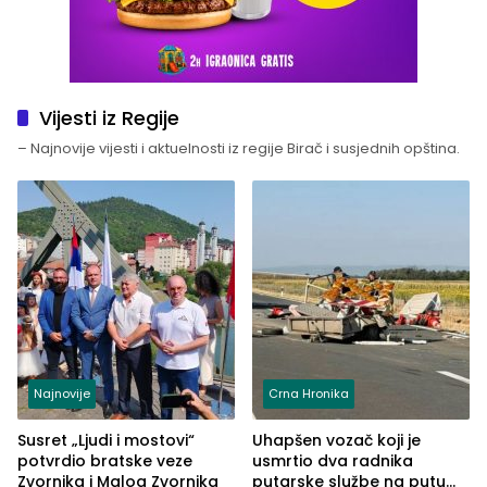
Vijesti iz Regije
– Najnovije vijesti i aktuelnosti iz regije Birač i susjednih opština.
Najnovije
Crna Hronika
Susret „Ljudi i mostovi“
Uhapšen vozač koji je
potvrdio bratske veze
usmrtio dva radnika
Zvornika i Malog Zvornika
putarske službe na putu