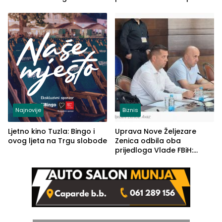
od Loznice prema Šapcu
(FOTO)
Najnovije
Biznis
Ljetno kino Tuzla: Bingo i
Uprava Nove Željezare
ovog ljeta na Trgu slobode
Zenica odbila oba
prijedloga Vlade FBiH:
Ustrajni da je stečaj jedino
rješenje