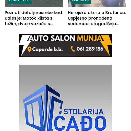
Crna Hronika
BRATUNAC
Poznati detalji nesreće kod
Herojska akcija u Bratuncu:
Kalesije: Motociklista s
Uspješno pronađena
težim, dvoje vozača s
sedamdesetogodišnja
lakšim povredama
Ivanka Lazić, rodom iz
Kravice.