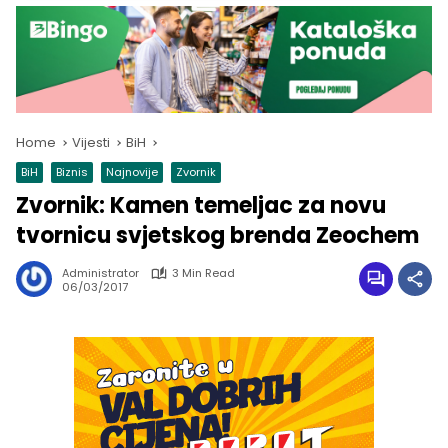
Home
Vijesti
BiH
BiH
Biznis
Najnovije
Zvornik
Zvornik: Kamen temeljac za novu
tvornicu svjetskog brenda Zeochem
Administrator
3 Min Read
06/03/2017