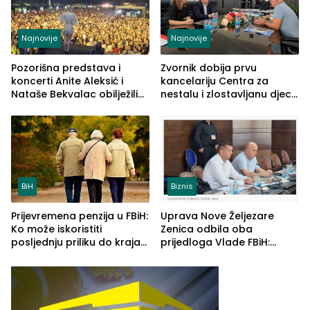
Najnovije
Najnovije
Pozorišna predstava i
Zvornik dobija prvu
koncerti Anite Aleksić i
kancelariju Centra za
Nataše Bekvalac obilježili
nestalu i zlostavljanu djecu
četvrto veče Zvorničkog
u RS-u
ljeta (FOTO)
BiH
Biznis
Prijevremena penzija u FBiH:
Uprava Nove Željezare
Ko može iskoristiti
Zenica odbila oba
posljednju priliku do kraja
prijedloga Vlade FBiH:
2026. godine
Ustrajni da je stečaj jedino
rješenje