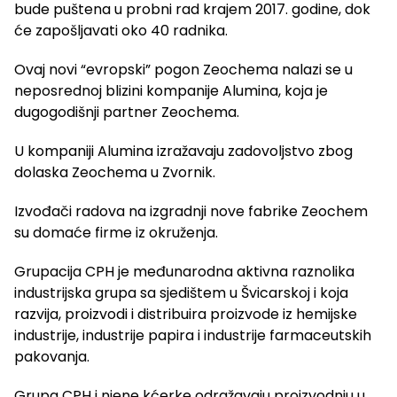
bude puštena u probni rad krajem 2017. godine, dok
će zapošljavati oko 40 radnika.
Ovaj novi “evropski” pogon Zeochema nalazi se u
neposrednoj blizini kompanije Alumina, koja je
dugogodišnji partner Zeochema.
U kompaniji Alumina izražavaju zadovoljstvo zbog
dolaska Zeochema u Zvornik.
Izvođači radova na izgradnji nove fabrike Zeochem
su domaće firme iz okruženja.
Grupacija CPH je međunarodna aktivna raznolika
industrijska grupa sa sjedištem u Švicarskoj i koja
razvija, proizvodi i distribuira proizvode iz hemijske
industrije, industrije papira i industrije farmaceutskih
pakovanja.
Grupa CPH i njene kćerke odražavaju proizvodnju u