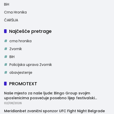
BiH
Crna Hronika
ČARŠIJA
Najčešće pretrage
crna hronika
Zvornik
BiH
Policijska uprava Zvornik
obavjestenje
PROMOTEXT
Naše mjesto za naše ljude: Bingo Group svojim
uposlenicima posvećuje posebno lijep festivalski
trenutak
02/08/2026
Meridianbet zvanični sponzor UFC Fight Night Belgrade