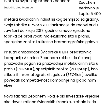
Zeochem
nedavno je
Budući izgled tvornice
kupila 5.400
metara kvadratnih industrijskog zemljišta za gradnju
svoje fabrike u Zvorniku. Planirano je da radovi budu
završeni do kraja 2017. godine, a novoizgrađena
fabrika će proizvoditi molekularna sita u prahu,
specijalne zeolite i silikatne hromatografske gelove.
Prisutni ambasador Švicarske u BiH, predstavnici
kompanije Alumina, Zeochem rekli su da će ovaj
proizvodni pogon za proizvodnju molekularnih sita u
prahu (PURMOL), specijalnih zeolita (ZEOprep), kao i
silikatnih hromatografskih gelova (ZEOflair) uveliko
povećati kompetitivnost kompanije na globalnom
nivou.
Nova fabrika Zeochem, koja je dio investicije vrijedne
oko devet miliona švicarskih franaka, trebalo bi da