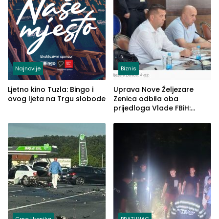
Najnovije
Biznis
Ljetno kino Tuzla: Bingo i
Uprava Nove Željezare
ovog ljeta na Trgu slobode
Zenica odbila oba
prijedloga Vlade FBiH:
Ustrajni da je stečaj jedino
rješenje