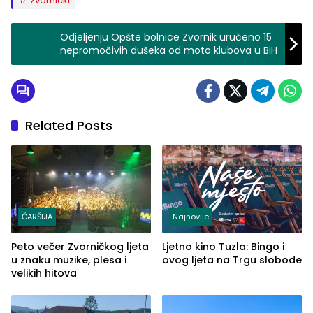
zvornicki
Odjeljenju Opšte bolnice Zvornik uručeno 15
nepromočivih dušeka od moto klubova u BiH
Related Posts
ČARŠIJA
Najnovije
Peto večer Zvorničkog ljeta
Ljetno kino Tuzla: Bingo i
u znaku muzike, plesa i
ovog ljeta na Trgu slobode
velikih hitova