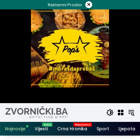
Skip
×
Reklamni Prostor
to
content
Najnovije
Vijesti
Crna Hronika
Sport
Ljepota i 