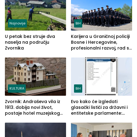
Najnovije
BiH
U petak bez struje dva
Karijera u Graničnoj policiji
naselja na području
Bosne i Hercegovine,
Zvornika
profesionalni razvoj, rad sa
savremenom opremom i
služba građanima
KULTURA
BiH
Zvornik: Andraševa vila iz
Evo kako će izgledati
1913. dobija novi život,
glasački listići za državni i
postaje hotel muzejskog
entitetske parlamente:
tipa
Najveće izmjene biće
vidljive na njima