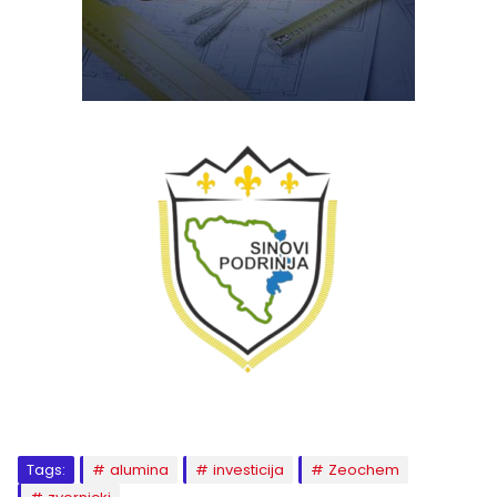
Tags:
alumina
investicija
Zeochem