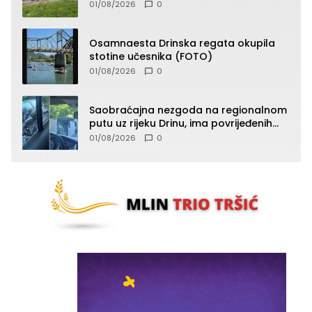
vatru (FOTO)
01/08/2026
0
Osamnaesta Drinska regata okupila
stotine učesnika (FOTO)
01/08/2026
0
Saobraćajna nezgoda na regionalnom
putu uz rijeku Drinu, ima povrijeđenih
lica (FOTO)
01/08/2026
0