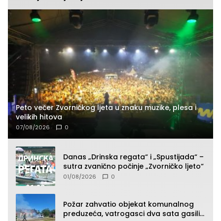
Peto večer Zvorničkog ljeta u znaku muzike, plesa i
velikih hitova
07/08/2026
0
Danas „Drinska regata“ i „Spustijada“ –
sutra zvanično počinje „Zvorničko ljeto“
01/08/2026
0
Požar zahvatio objekat komunalnog
preduzeća, vatrogasci dva sata gasili