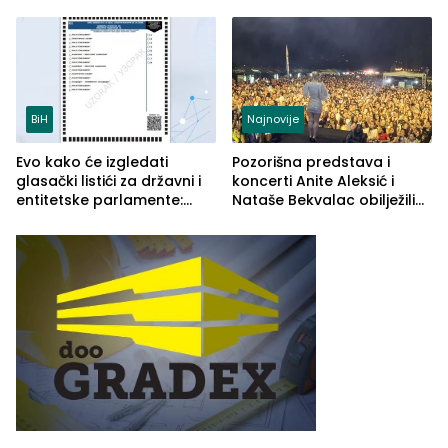
savremenom opremom i
tipa
služba građanima
BiH
Najnovije
Evo kako će izgledati
Pozorišna predstava i
glasački listići za državni i
koncerti Anite Aleksić i
entitetske parlamente:
Nataše Bekvalac obilježili
Najveće izmjene biće
četvrto veče Zvorničkog
vidljive na njima
ljeta (FOTO)