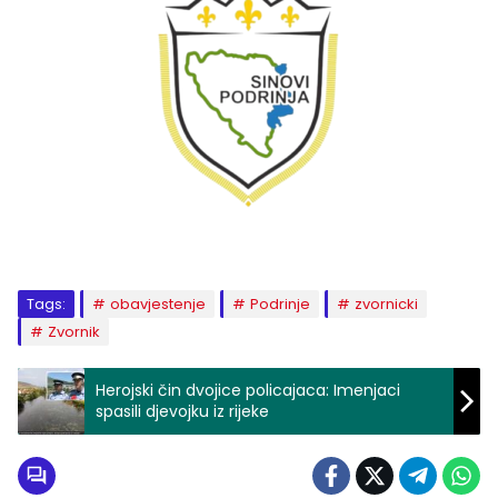
Tags:
obavjestenje
Podrinje
zvornicki
Zvornik
Herojski čin dvojice policajaca: Imenjaci
spasili djevojku iz rijeke