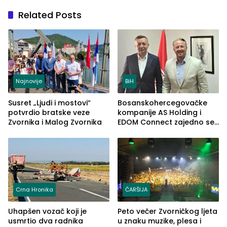
Related Posts
Najnovije
BiH
Susret „Ljudi i mostovi“
Bosanskohercegovačke
potvrdio bratske veze
kompanije AS Holding i
Zvornika i Malog Zvornika
EDOM Connect zajedno se
šire na tržište Maroka
Crna Hronika
ČARŠIJA
Uhapšen vozač koji je
Peto večer Zvorničkog ljeta
usmrtio dva radnika
u znaku muzike, plesa i