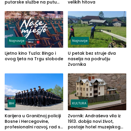
putarske službe na putu
velikih hitova
od Loznice prema Šapcu
(FOTO)
Najnovije
Najnovije
Ljetno kino Tuzla: Bingo i
U petak bez struje dva
ovog ljeta na Trgu slobode
naselja na području
Zvornika
BiH
KULTURA
Karijera u Graničnoj policiji
Zvornik: Andraševa vila iz
Bosne i Hercegovine,
1913. dobija novi život,
profesionalni razvoj, rad sa
postaje hotel muzejskog