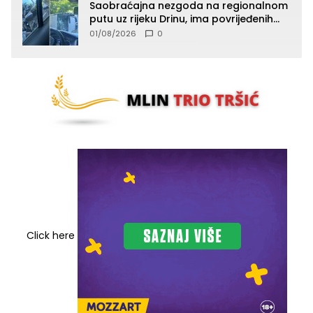
Saobraćajna nezgoda na regionalnom
putu uz rijeku Drinu, ima povrijeđenih
lica (FOTO)
01/08/2026
0
Click here