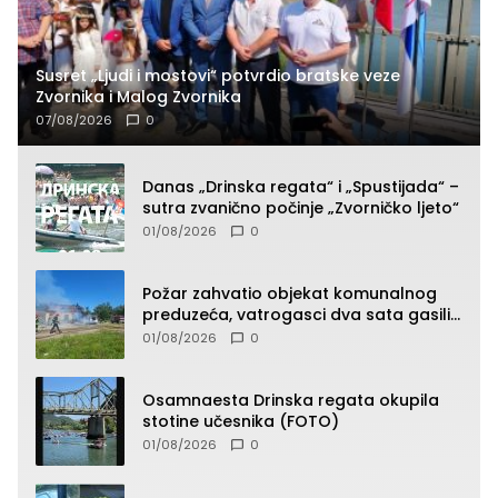
Susret „Ljudi i mostovi“ potvrdio bratske veze
Zvornika i Malog Zvornika
07/08/2026
0
Danas „Drinska regata“ i „Spustijada“ –
sutra zvanično počinje „Zvorničko ljeto“
01/08/2026
0
Požar zahvatio objekat komunalnog
preduzeća, vatrogasci dva sata gasili
vatru (FOTO)
01/08/2026
0
Osamnaesta Drinska regata okupila
stotine učesnika (FOTO)
01/08/2026
0