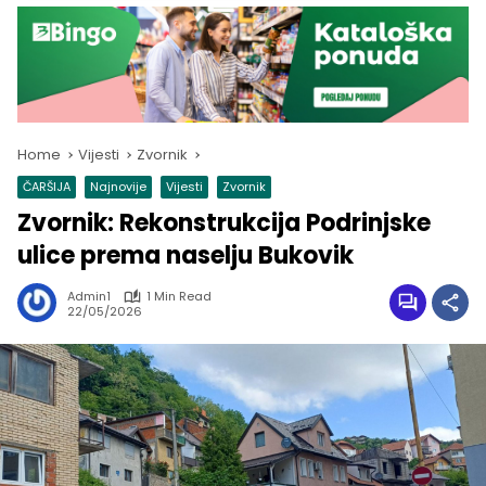
Home
Vijesti
Zvornik
ČARŠIJA
Najnovije
Vijesti
Zvornik
Zvornik: Rekonstrukcija Podrinjske
ulice prema naselju Bukovik
Admin1
1 Min Read
22/05/2026