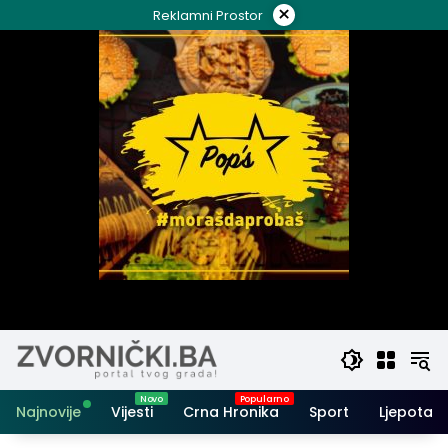
Skip
×
Reklamni Prostor
to
content
Najnovije
Vijesti
Crna Hronika
Sport
Ljepota i 