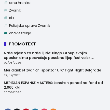
crna hronika
Zvornik
BiH
Policijska uprava Zvornik
obavjestenje
PROMOTEXT
Naše mjesto za naše ljude: Bingo Group svojim
uposlenicima posvećuje posebno lijep festivalski
trenutak
02/08/2026
Meridianbet zvanični sponzor UFC Fight Night Belgrade
24/07/2026
MERIDIAN EXPANSE MASTERS: Lansiran pohod na fond od
2.000 KM
20/06/2026