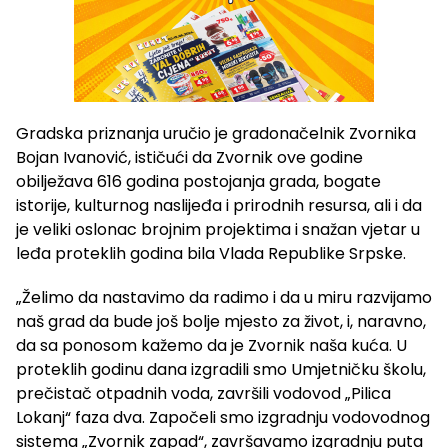
Gradska priznanja uručio je gradonačelnik Zvornika
Bojan Ivanović, ističući da Zvornik ove godine
obilježava 616 godina postojanja grada, bogate
istorije, kulturnog naslijeđa i prirodnih resursa, ali i da
je veliki oslonac brojnim projektima i snažan vjetar u
leđa proteklih godina bila Vlada Republike Srpske.
„Želimo da nastavimo da radimo i da u miru razvijamo
naš grad da bude još bolje mjesto za život, i, naravno,
da sa ponosom kažemo da je Zvornik naša kuća. U
proteklih godinu dana izgradili smo Umjetničku školu,
prečistač otpadnih voda, završili vodovod „Pilica
Lokanj“ faza dva. Započeli smo izgradnju vodovodnog
sistema „Zvornik zapad“, završavamo izgradnju puta