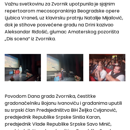
Važnu svetkovinu za Zvornik upotpunila je sjajnim
repertoarom mecosoprankinja Beogradske opere
Ljubica Vraneš, uz klavirsku pratnju Natalije Mijailović,
dok je stihove posvećene gradu na Drini kazivao
Aleksandar Riđošić, glumac Amaterskog pozorišta
„Dis scena“ iz Zvornika.
Povodom Dana grada Zvornika, čestitke
gradonačelniku Bojanu Ivanoviću i građanima uputili
su srpski član Predsjedništva BiH Željka Cvijanović,
predsjednik Republike Srpske Siniša Karan,
predsjednik Vlade Republike Srpske Savo Minić,