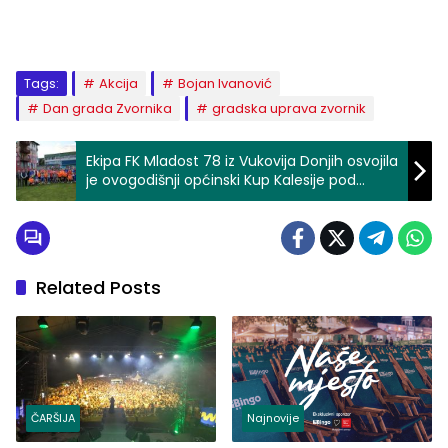
Tags:
Akcija
Bojan Ivanović
Dan grada Zvornika
gradska uprava zvornik
Ekipa FK Mladost 78 iz Vukovija Donjih osvojila
je ovogodišnji općinski Kup Kalesije pod
nazivom „Kup šehida“
Related Posts
ČARŠIJA
Najnovije