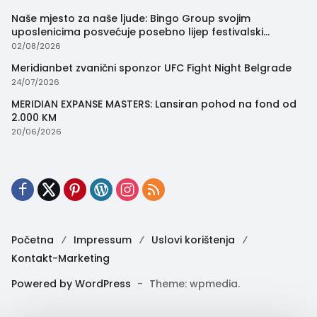
Naše mjesto za naše ljude: Bingo Group svojim
uposlenicima posvećuje posebno lijep festivalski
trenutak
02/08/2026
Meridianbet zvanični sponzor UFC Fight Night Belgrade
24/07/2026
MERIDIAN EXPANSE MASTERS: Lansiran pohod na fond od
2.000 KM
20/06/2026
Početna
Impressum
Uslovi korištenja
Kontakt-Marketing
Powered by WordPress
-
Theme: wpmedia.