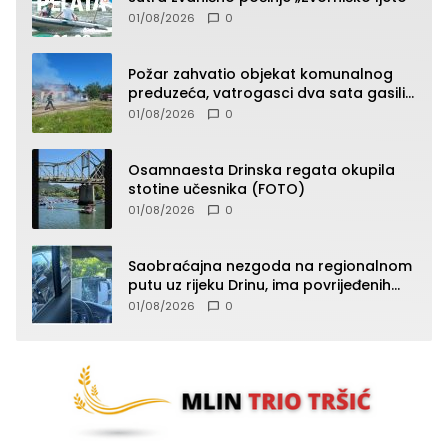
01/08/2026
0
Požar zahvatio objekat komunalnog
preduzeća, vatrogasci dva sata gasili
vatru (FOTO)
01/08/2026
0
Osamnaesta Drinska regata okupila
stotine učesnika (FOTO)
01/08/2026
0
Saobraćajna nezgoda na regionalnom
putu uz rijeku Drinu, ima povrijeđenih
lica (FOTO)
01/08/2026
0