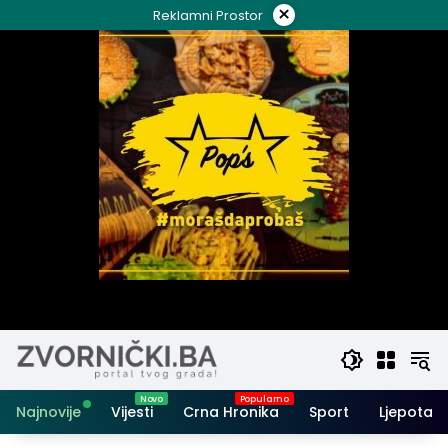
Skip
×
Reklamni Prostor
to
content
Najnovije
Vijesti
Crna Hronika
Sport
Ljepota i 