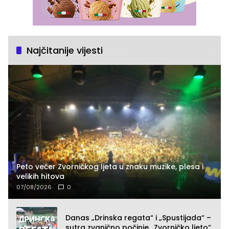
Najčitanije vijesti
Peto večer Zvorničkog ljeta u znaku muzike, plesa i
velikih hitova
07/08/2026
0
Danas „Drinska regata“ i „Spustijada“ –
sutra zvanično počinje „Zvorničko ljeto“