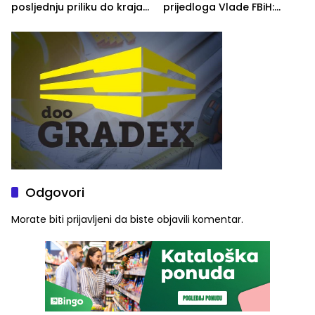
posljednju priliku do kraja
prijedloga Vlade FBiH:
2026. godine
Ustrajni da je stečaj jedino
rješenje
Odgovori
Morate biti
prijavljeni
da biste objavili komentar.