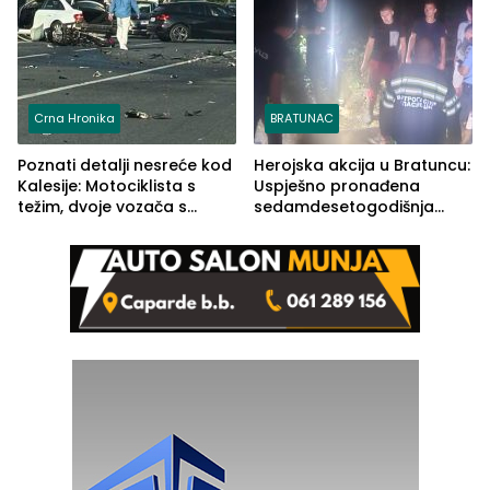
Crna Hronika
BRATUNAC
Poznati detalji nesreće kod
Herojska akcija u Bratuncu:
Kalesije: Motociklista s
Uspješno pronađena
težim, dvoje vozača s
sedamdesetogodišnja
lakšim povredama
Ivanka Lazić, rodom iz
Kravice.