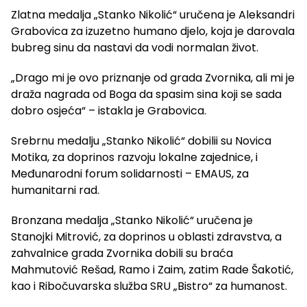
Zlatna medalja „Stanko Nikolić“ uručena je Aleksandri
Grabovica za izuzetno humano djelo, koja je darovala
bubreg sinu da nastavi da vodi normalan život.
„Drago mi je ovo priznanje od grada Zvornika, ali mi je
draža nagrada od Boga da spasim sina koji se sada
dobro osjeća“ – istakla je Grabovica.
Srebrnu medalju „Stanko Nikolić“ dobilii su Novica
Motika, za doprinos razvoju lokalne zajednice, i
Međunarodni forum solidarnosti – EMAUS, za
humanitarni rad.
Bronzana medalja „Stanko Nikolić“ uručena je
Stanojki Mitrović, za doprinos u oblasti zdravstva, a
zahvalnice grada Zvornika dobili su braća
Mahmutović Rešad, Ramo i Zaim, zatim Rade Šakotić,
kao i Ribočuvarska služba SRU „Bistro“ za humanost.