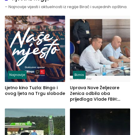
– Najnovije vijesti i aktuelnosti iz regije Birač i susjednih opština.
Najnovije
Biznis
Ljetno kino Tuzla: Bingo i
Uprava Nove Željezare
ovog ljeta na Trgu slobode
Zenica odbila oba
prijedloga Vlade FBiH:
Ustrajni da je stečaj jedino
rješenje