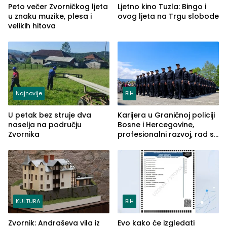
Peto večer Zvorničkog ljeta
Ljetno kino Tuzla: Bingo i
u znaku muzike, plesa i
ovog ljeta na Trgu slobode
velikih hitova
Najnovije
BiH
U petak bez struje dva
Karijera u Graničnoj policiji
naselja na području
Bosne i Hercegovine,
Zvornika
profesionalni razvoj, rad sa
savremenom opremom i
služba građanima
KULTURA
BiH
Zvornik: Andraševa vila iz
Evo kako će izgledati