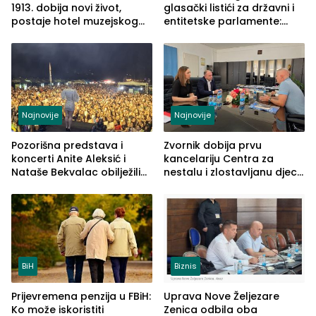
1913. dobija novi život,
glasački listići za državni i
postaje hotel muzejskog
entitetske parlamente:
tipa
Najveće izmjene biće
vidljive na njima
Najnovije
Najnovije
Pozorišna predstava i
Zvornik dobija prvu
koncerti Anite Aleksić i
kancelariju Centra za
Nataše Bekvalac obilježili
nestalu i zlostavljanu djecu
četvrto veče Zvorničkog
u RS-u
ljeta (FOTO)
BiH
Biznis
Prijevremena penzija u FBiH:
Uprava Nove Željezare
Ko može iskoristiti
Zenica odbila oba