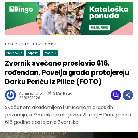
Home
Vijesti
Zvornik
Najnovije
Vijesti
Zvornik
Zvornik svečano proslavio 616.
rođendan, Povelja grada protojereju
Darku Periću iz Pilice (FOTO)
Administrator
3 Min Read
22/05/2026
Svečanom akademijom i uručenjem gradskih
priznanja, u Zvorniku je obilježen 21. maj – Dan grada i
616 godina postojanja Zvornika.