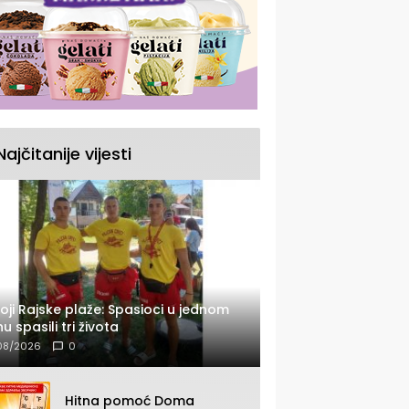
Najčitanije vijesti
oji Rajske plaže: Spasioci u jednom
u spasili tri života
08/2026
0
Hitna pomoć Doma