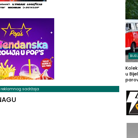
BIJE
Kolek
u Bije
parova
grado
j reklamnog sadržaja
izgov
sudb
SNAGU