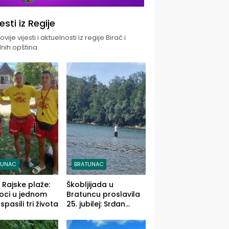
jesti iz Regije
vije vijesti i aktuelnosti iz regije Birač i
nih opština.
TUNAC
BRATUNAC
i Rajske plaže:
Škobljijada u
oci u jednom
Bratuncu proslavila
pasili tri života
25. jubilej: Srđan
Vasić pobjednik sa
ulovom od 2.040