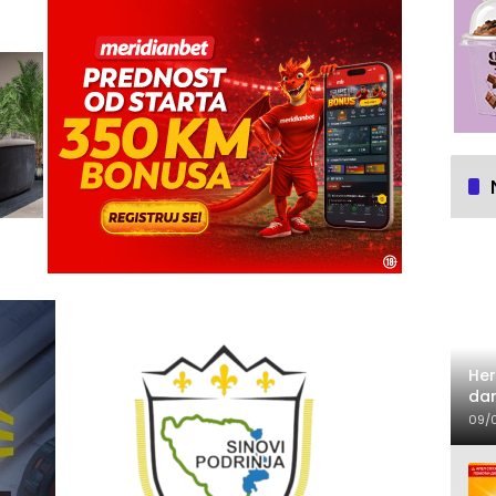
Her
dan
09/