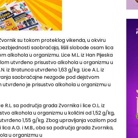
e Zvornik su tokom proteklog vikenda, u okviru
ezbjednosti saobraćaja, lišili slobode osam lica
m alkohola u organizmu. Lice M.L. iz Han Pijeska
rolom utvrđeno prisustvo alkohola u organizmu u
.N. iz Bratunca utvrđeno 1,63 g/kg. Lice A.L. iz
ivanja saobraćajne nezgode pod dejstvom
m utvrđeno je prisustvo alkohola u organizmu u
lice R.L. sa područja grada Zvornika i lice O.L. iz
stvo alkohola u organizmu u količini od 1,52 g/kg,
e utvrđeno 1,55 g/kg. Zbog upravljanja vozilom pod
 lica A.G. i M.B., oba sa područja grada Zvornika,
hola u organizmu u