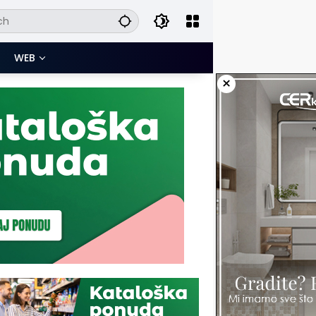
WEB
×