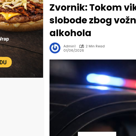
Zvornik: Tokom vi
slobode zbog vožn
alkohola
Admin1
2 Min Read
01/06/2026