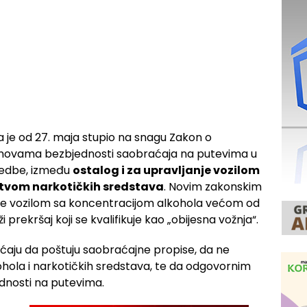
a je od 27. maja stupio na snagu Zakon o
novama bezbjednosti saobraćaja na putevima u
redbe, između
ostalog i za upravljanje vozilom
stvom narkotičkih sredstava
. Novim zakonskim
nje vozilom sa koncentracijom alkohola većom od
 prekršaj koji se kvalifikuje kao „obijesna vožnja“.
ćaju da poštuju saobraćajne propise, da ne
ohola i narkotičkih sredstava, te da odgovornim
dnosti na putevima.