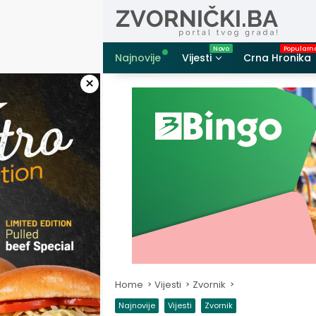
Skip
to
content
Najnovije
Vijesti
Crna Hronika
×
Home
Vijesti
Zvornik
Najnovije
Vijesti
Zvornik