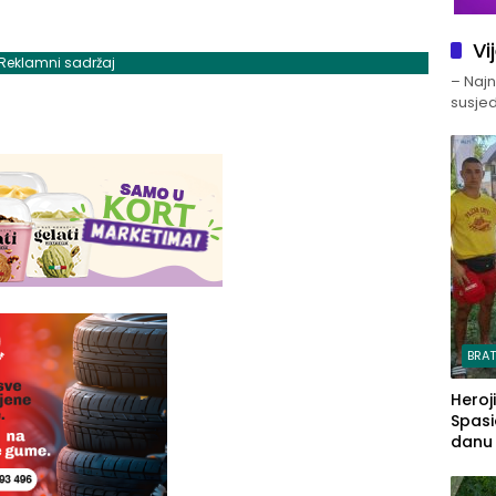
Vi
Reklamni sadržaj
– Najno
susjed
BRA
Heroj
Spasi
danu s