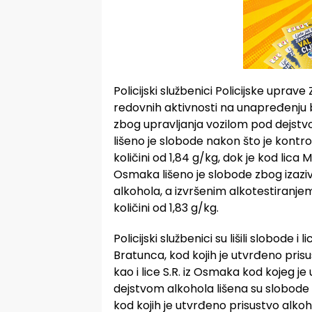
Policijski službenici Policijske uprav
redovnih aktivnosti na unapređenju b
zbog upravljanja vozilom pod dejstvo
lišeno je slobode nakon što je kont
količini od 1,84 g/kg, dok je kod lica M
Osmaka lišeno je slobode zbog izaz
alkohola, a izvršenim alkotestiranje
količini od 1,83 g/kg.
Policijski službenici su lišili slobode i 
Bratunca, kod kojih je utvrđeno prisu
kao i lice S.R. iz Osmaka kod kojeg j
dejstvom alkohola lišena su slobode i
kod kojih je utvrđeno prisustvo alko