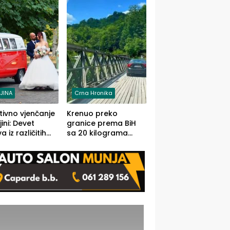
grama (FOTO)
LJINA
Crna Hronika
tivno vjenčanje
Krenuo preko
ljini: Devet
granice prema BiH
 iz različitih
sa 20 kilograma
va BiH
marihuane sakrivene
orilo
u automobilu
onosno da