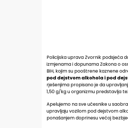
Policijska uprava Zvornik podsjeća d
izmjenama i dopunama Zakona o os
BiH, kojim su pooštrene kaznene od
pod dejstvom alkohola i pod dej
rješenjima propisano je da upravlja
1,50 g/kg u organizmu predstavlja teži
Apelujemo na sve učesnike u saobra
upravljaju vozilom pod dejstvom alk
ponašanjem doprinesu većoj bezbje