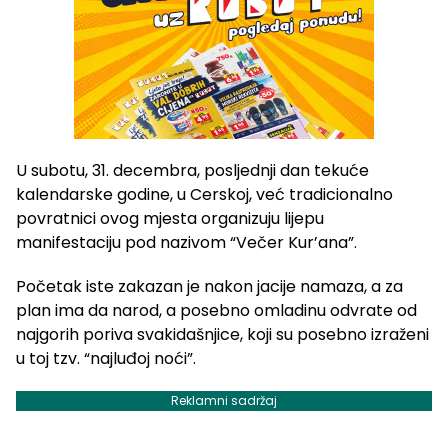
U subotu, 31. decembra, posljednji dan tekuće
kalendarske godine, u Cerskoj, već tradicionalno
povratnici ovog mjesta organizuju lijepu
manifestaciju pod nazivom “Večer Kur’ana”.
Početak iste zakazan je nakon jacije namaza, a za
plan ima da narod, a posebno omladinu odvrate od
najgorih poriva svakidašnjice, koji su posebno izraženi
u toj tzv. “najluđoj noći”.
Reklamni sadržaj