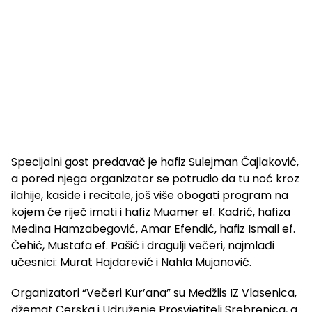
Specijalni gost predavač je hafiz Sulejman Čajlaković,
a pored njega organizator se potrudio da tu noć kroz
ilahije, kaside i recitale, još više obogati program na
kojem će riječ imati i hafiz Muamer ef. Kadrić, hafiza
Medina Hamzabegović, Amar Efendić, hafiz Ismail ef.
Čehić, Mustafa ef. Pašić i dragulji večeri, najmlađi
učesnici: Murat Hajdarević i Nahla Mujanović.
Organizatori “Večeri Kur’ana” su Medžlis IZ Vlasenica,
džemat Cerska i Udruženje Prosvjetitelj Srebrenica, a