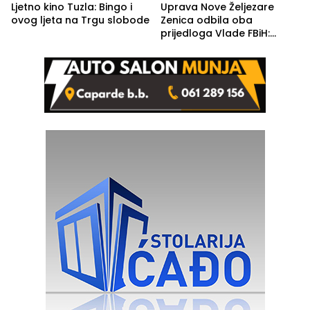
Ljetno kino Tuzla: Bingo i
Uprava Nove Željezare
ovog ljeta na Trgu slobode
Zenica odbila oba
prijedloga Vlade FBiH:
Ustrajni da je stečaj jedino
rješenje