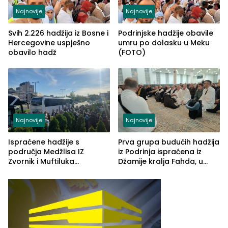
Najnovije
Najnovije
Svih 2.226 hadžija iz Bosne i
Podrinjske hadžije obavile
Hercegovine uspješno
umru po dolasku u Meku
obavilo hadž
(FOTO)
Najnovije
Najnovije
Ispraćene hadžije s
Prva grupa budućih hadžija
područja Medžlisa IZ
iz Podrinja ispraćena iz
Zvornik i Muftiluka
Džamije kralja Fahda, u
tuzlanskog
predvečernjim časovima
stigli u Saudijsku Arabiju