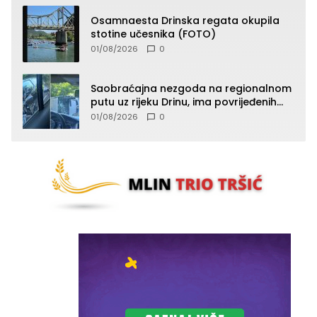
Osamnaesta Drinska regata okupila
stotine učesnika (FOTO)
01/08/2026
0
Saobraćajna nezgoda na regionalnom
putu uz rijeku Drinu, ima povrijeđenih
lica (FOTO)
01/08/2026
0