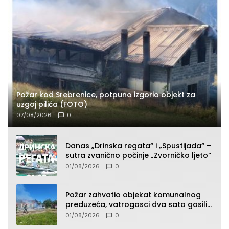
Požar kod Srebrenice, potpuno izgorio objekt za
uzgoj pilića (FOTO)
07/08/2026
0
Danas „Drinska regata“ i „Spustijada“ –
sutra zvanično počinje „Zvorničko ljeto“
01/08/2026
0
Požar zahvatio objekat komunalnog
preduzeća, vatrogasci dva sata gasili
vatru (FOTO)
01/08/2026
0