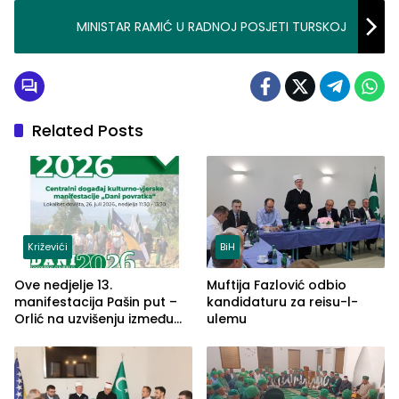
MINISTAR RAMIĆ U RADNOJ POSJETI TURSKOJ
Related Posts
Križevići
BiH
Ove nedjelje 13.
Muftija Fazlović odbio
manifestacija Pašin put –
kandidaturu za reisu-l-
Orlić na uzvišenju između
ulemu
naselja Križevići, Mahala i
Hajvazi