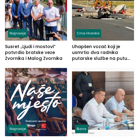
Najnovije
Crna Hronika
Susret „Ljudi i mostovi“
Uhapšen vozač koji je
potvrdio bratske veze
usmrtio dva radnika
Zvornika i Malog Zvornika
putarske službe na putu
od Loznice prema Šapcu
(FOTO)
Najnovije
Biznis