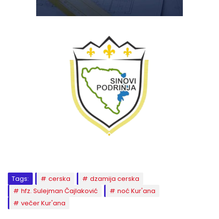
Tags:
cerska
dzamija cerska
hfz. Sulejman Čajlaković
noć Kur'ana
večer Kur'ana