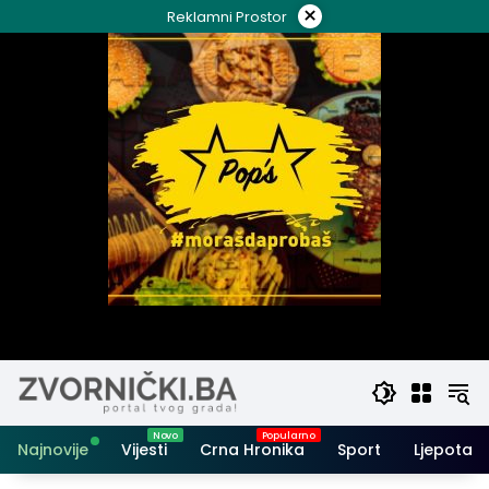
Skip
×
Reklamni Prostor
to
content
Najnovije
Vijesti
Crna Hronika
Sport
Ljepota i 