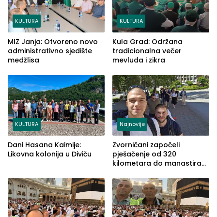
KULTURA
KULTURA
MIZ Janja: Otvoreno novo
Kula Grad: Održana
administrativno sjedište
tradicionalna večer
medžlisa
mevluda i zikra
KULTURA
Najnovije
Dani Hasana Kaimije:
Zvorničani započeli
Likovna kolonija u Diviču
pješačenje od 320
kilometara do manastira
Ostrog za porodicu Bižić