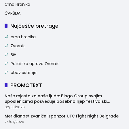
Crna Hronika
ČARŠIJA
Najčešće pretrage
crna hronika
Zvornik
BiH
Policijska uprava Zvornik
obavjestenje
PROMOTEXT
Naše mjesto za naše ljude: Bingo Group svojim
uposlenicima posvećuje posebno lijep festivalski
trenutak
02/08/2026
Meridianbet zvanični sponzor UFC Fight Night Belgrade
24/07/2026