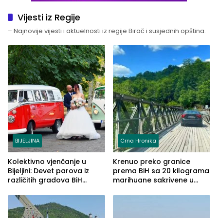
Vijesti iz Regije
– Najnovije vijesti i aktuelnosti iz regije Birač i susjednih opština.
BIJELJINA
Crna Hronika
Kolektivno vjenčanje u
Krenuo preko granice
Bijeljini: Devet parova iz
prema BiH sa 20 kilograma
različitih gradova BiH
marihuane sakrivene u
izgovorilo sudbonosno da
automobilu