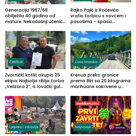
Generacija 1967/68.
Rajko Pajić iz Roćevića
obilježila 40 godina od
vratio torbicu s novcem i
mature: Nekadašnji učenici
pasošima – spasio
TŠC-a okupili se u Zvorniku
porodično ljetovanje u
(FOTO)
Grčkoj
ČARŠIJA
Crna Hronika
Zvornički kotlić okupio 25
Krenuo preko granice
ekipa: Najbolja riblja čorba
prema BiH sa 20 kilograma
„Velizara 2“, a lovački gulaš
marihuane sakrivene u
„Red i Zaprska“ (FOTO)
automobilu
Ljepota i zdravlje
Najnovije