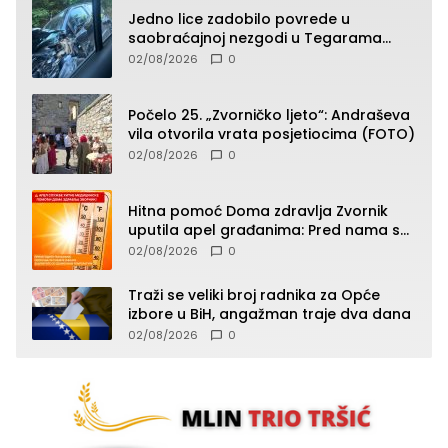
Jedno lice zadobilo povrede u
saobraćajnoj nezgodi u Tegarama
(FOTO)
02/08/2026
0
Počelo 25. „Zvorničko ljeto“: Andraševa
vila otvorila vrata posjetiocima (FOTO)
02/08/2026
0
Hitna pomoć Doma zdravlja Zvornik
uputila apel građanima: Pred nama su
temperature do 40°C, oprez zbog
02/08/2026
0
toplotnog udara
Traži se veliki broj radnika za Opće
izbore u BiH, angažman traje dva dana
02/08/2026
0