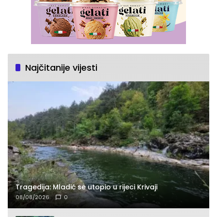
Najčitanije vijesti
Tragedija: Mladić se utopio u rijeci Krivaji
08/08/2026
0