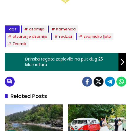
Tags:
dzamija
Kamenica
otvaranje dzamije
redzici
zvornicko ljeto
Zvornik
Drinska regata zaplovila na put dug 25
kilometara
Related Posts