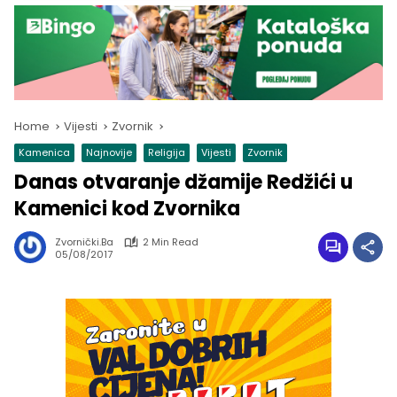
Home
Vijesti
Zvornik
Kamenica
Najnovije
Religija
Vijesti
Zvornik
Danas otvaranje džamije Redžići u
Kamenici kod Zvornika
Zvornički.ba
2 Min Read
05/08/2017