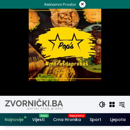
Skip
×
Reklamni Prostor
to
content
Najnovije
Vijesti
Crna Hronika
Sport
Ljepota i 