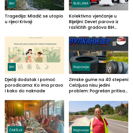
BiH
BIJELJINA
Tragedija: Mladić se utopio
Kolektivno vjenčanje u
u rijeci Krivaji
Bijeljini: Devet parova iz
različitih gradova BiH
izgovorilo sudbonosno da
BiH
Najnovije
Dječiji dodatak i pomoć
Zimske gume na 40 stepeni
porodicama: Ko ima pravo
Celzijusa nisu jedini
i kako do naknade
problem: Pogrešan pritisak
može biti mnogo opasniji
ČARŠIJA
Najnovije