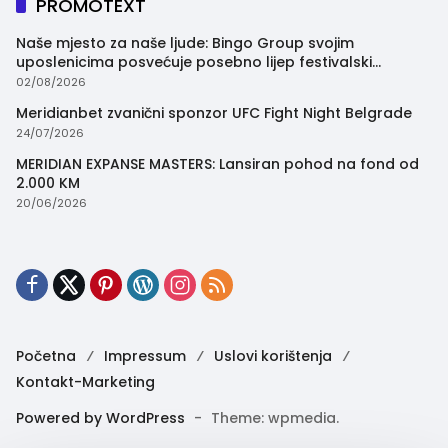
PROMOTEXT
Naše mjesto za naše ljude: Bingo Group svojim
uposlenicima posvećuje posebno lijep festivalski
trenutak
02/08/2026
Meridianbet zvanični sponzor UFC Fight Night Belgrade
24/07/2026
MERIDIAN EXPANSE MASTERS: Lansiran pohod na fond od
2.000 KM
20/06/2026
Početna
Impressum
Uslovi korištenja
Kontakt-Marketing
Powered by WordPress
-
Theme: wpmedia.