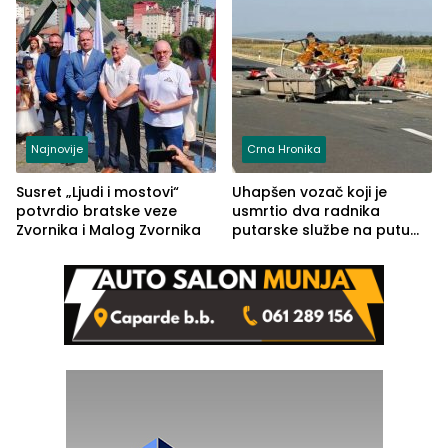
Najnovije
Crna Hronika
Susret „Ljudi i mostovi“
Uhapšen vozač koji je
potvrdio bratske veze
usmrtio dva radnika
Zvornika i Malog Zvornika
putarske službe na putu
od Loznice prema Šapcu
(FOTO)