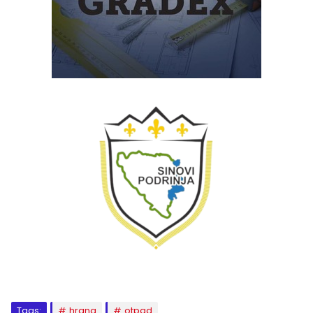
Tags:
hrana
otpad