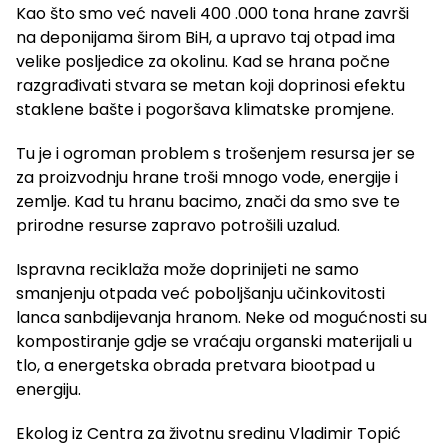
Kao što smo već naveli 400 .000 tona hrane završi
na deponijama širom BiH, a upravo taj otpad ima
velike posljedice za okolinu. Kad se hrana počne
razgrađivati stvara se metan koji doprinosi efektu
staklene bašte i pogoršava klimatske promjene.
Tu je i ogroman problem s trošenjem resursa jer se
za proizvodnju hrane troši mnogo vode, energije i
zemlje. Kad tu hranu bacimo, znači da smo sve te
prirodne resurse zapravo potrošili uzalud.
Ispravna reciklaža može doprinijeti ne samo
smanjenju otpada već poboljšanju učinkovitosti
lanca sanbdijevanja hranom. Neke od mogućnosti su
kompostiranje gdje se vraćaju organski materijali u
tlo, a energetska obrada pretvara biootpad u
energiju.
Ekolog iz Centra za životnu sredinu Vladimir Topić