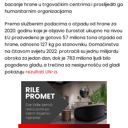
bacanje hrane u trgovačkim centrima i proslijediti ga
humanitarnim organizacijama
Prema službenim podacima o otpadu od hrane za
2020. godinu koje je objavio Eurostat ukupno na nivou
EU proizvedeno je gotovo 57 miliona tona otpada od
hrane, odnosno 127 kg po stanovniku. Domaćinstva
na čitavom svijetu 2022. protraćili su jednu milijardu
obroka za jedan dan, dok je 783 miliona ljudi bilo
pogođeno glađu, a trećina sa nesigurnošću od gladi
pokazuju
rezultati UN-a
.