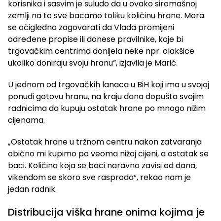
korisnika i sasvim je suludo da u ovako siromašnoj
zemlji na to sve bacamo toliku količinu hrane. Mora
se očigledno zagovarati da Vlada promijeni
određene propise ili donese pravilnike, koje bi
trgovačkim centrima donijela neke npr. olakšice
ukoliko doniraju svoju hranu”, izjavila je Marić.
U jednom od trgovačkih lanaca u BiH koji ima u svojoj
ponudi gotovu hranu, na kraju dana dopušta svojim
radnicima da kupuju ostatak hrane po mnogo nižim
cijenama.
„Ostatak hrane u tržnom centru nakon zatvaranja
obično mi kupimo po veoma nižoj cijeni, a ostatak se
baci. Količina koja se baci naravno zavisi od dana,
vikendom se skoro sve rasproda“, rekao nam je
jedan radnik.
Distribucija viška hrane onima kojima je