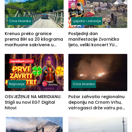
Crna Hronika
Ljepota i zdravlje
Krenuo preko granice
Posljednji dan
prema BiH sa 20 kilograma
manifestacije Zvorničko
marihuane sakrivene u
ljeto, veliki koncert YU
automobilu
grupe zatvara program
ove godine
Najnovije
Crna Hronika
OSVJEŽENJE NA MERIDIANU:
Požar zahvatio regionalnu
Stigli su novi EGT Digital
deponiju na Crnom Vrhu,
hitovi
vatrogasci drže vatru pod
kontrolom (FOTO)