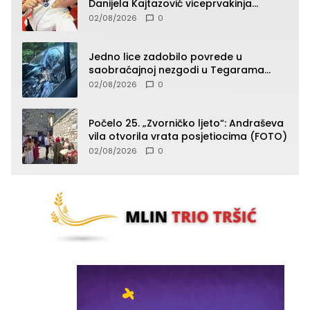
Danijela Kajtazović viceprvakinja
Balkana u seniorskoj konkurenciji
02/08/2026
0
Jedno lice zadobilo povrede u
saobraćajnoj nezgodi u Tegarama
(FOTO)
02/08/2026
0
Počelo 25. „Zvorničko ljeto“: Andraševa
vila otvorila vrata posjetiocima (FOTO)
02/08/2026
0