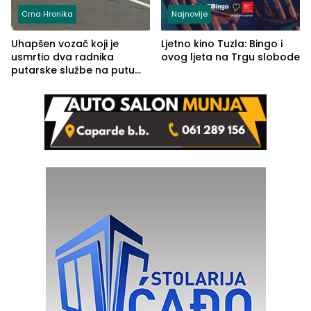
Crna Hronika
Najnovije
Uhapšen vozač koji je
Ljetno kino Tuzla: Bingo i
usmrtio dva radnika
ovog ljeta na Trgu slobode
putarske službe na putu
od Loznice prema Šapcu
(FOTO)