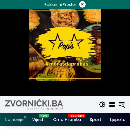
Skip
×
Reklamni Prostor
to
content
Najnovije
Vijesti
Crna Hronika
Sport
Ljepota i 