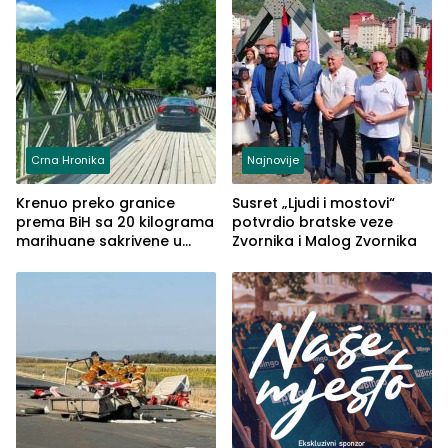
Crna Hronika
Najnovije
Krenuo preko granice
Susret „Ljudi i mostovi“
prema BiH sa 20 kilograma
potvrdio bratske veze
marihuane sakrivene u
Zvornika i Malog Zvornika
automobilu