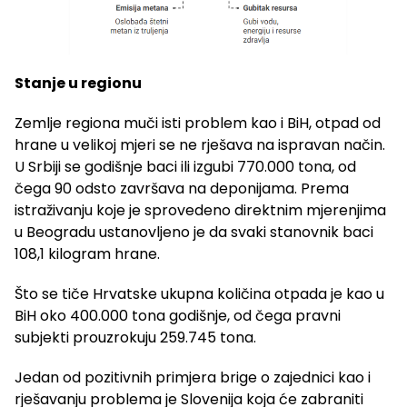
Stanje u regionu
Zemlje regiona muči isti problem kao i BiH, otpad od
hrane u velikoj mjeri se ne rješava na ispravan način.
U Srbiji se godišnje baci ili izgubi 770.000 tona, od
čega 90 odsto završava na deponijama. Prema
istraživanju koje je sprovedeno direktnim mjerenjima
u Beogradu ustanovljeno je da svaki stanovnik baci
108,1 kilogram hrane.
Što se tiče Hrvatske ukupna količina otpada je kao u
BiH oko 400.000 tona godišnje, od čega pravni
subjekti prouzrokuju 259.745 tona.
Jedan od pozitivnih primjera brige o zajednici kao i
rješavanju problema je Slovenija koja će zabraniti