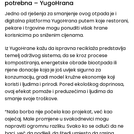
potrebna – YugoHrana
Jedno od rješenja za smanjenje ovog otpada je i
digitalna platforma YugoHrana putem koje restorani,
pekare i trgovine mogu ponuditi višak hrane
korisnicima po sniženim cijenama.
Iz YugoHrane kažu da ispravna reciklaža predstavlja
temelj održivog sistema, da se kroz procese
kompostiranja, energetske obrade biootpada ili
njene donacije koja je još uvijek sigurna za
konzumaciju, gradi model kružne ekonomije koji
koristi i ljudima i prirodi. Pored ekološkog doprinosa,
ovaj efekat pomaže i preduzećima i ljudima da
smanje svoje troškove.
“Naša borba nije počela kao projekat, već kao
osjećaj. Male promjene u svakodnevici mogu
napraviti ogromnu razliku. Svako ko se odluči da ne
baci, već da podijeli, da štedi umjesto da rasipa,