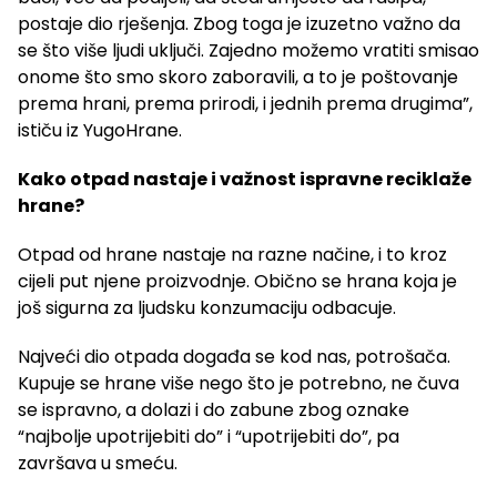
postaje dio rješenja. Zbog toga je izuzetno važno da
se što više ljudi uključi. Zajedno možemo vratiti smisao
onome što smo skoro zaboravili, a to je poštovanje
prema hrani, prema prirodi, i jednih prema drugima”,
ističu iz YugoHrane.
Kako otpad nastaje i važnost ispravne reciklaže
hrane?
Otpad od hrane nastaje na razne načine, i to kroz
cijeli put njene proizvodnje. Obično se hrana koja je
još sigurna za ljudsku konzumaciju odbacuje.
Najveći dio otpada događa se kod nas, potrošača.
Kupuje se hrane više nego što je potrebno, ne čuva
se ispravno, a dolazi i do zabune zbog oznake
“najbolje upotrijebiti do” i “upotrijebiti do”, pa
završava u smeću.