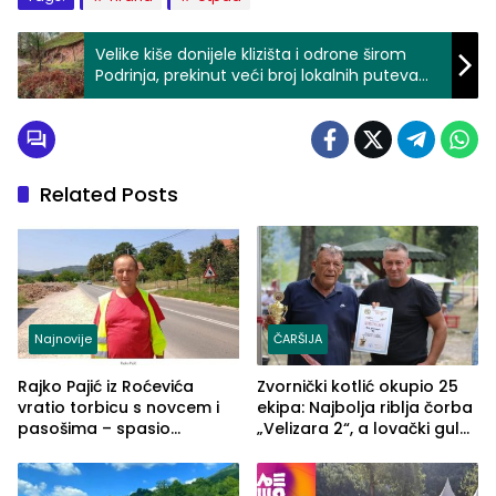
Velike kiše donijele klizišta i odrone širom
Podrinja, prekinut veći broj lokalnih puteva
(FOTO)
Related Posts
Najnovije
ČARŠIJA
Rajko Pajić iz Roćevića
Zvornički kotlić okupio 25
vratio torbicu s novcem i
ekipa: Najbolja riblja čorba
pasošima – spasio
„Velizara 2“, a lovački gulaš
porodično ljetovanje u
„Red i Zaprska“ (FOTO)
Grčkoj