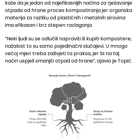
kaže da je jedan od najefikasnijih načina za rješavanje
otpada od hrane proces kompostiranja jer organska
materija za razliku od plastičnih i metalnih sirovina
ima efikasan i brz stepen razlaganja.
“Neki ljudi su se odlučili napraviti ili kupiti kompostere,
nažalost to su samo pojedinačni slučajevi. U mnogo
većoj mjeri treba zaživjeti ta praksa, jer bi na taj
način uspjeli smanjiti otpad od hrane”, izjavio je Topić.