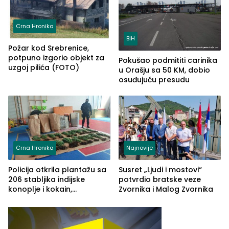
Crna Hronika
BiH
Požar kod Srebrenice,
potpuno izgorio objekt za
Pokušao podmititi carinika
uzgoj pilića (FOTO)
u Orašju sa 50 KM, dobio
osuđujuću presudu
Crna Hronika
Najnovije
Policija otkrila plantažu sa
Susret „Ljudi i mostovi“
206 stabljika indijske
potvrdio bratske veze
konoplje i kokain,
Zvornika i Malog Zvornika
uhapšena jedna osoba
(FOTO)