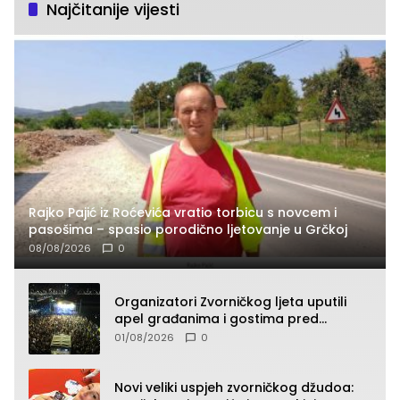
Najčitanije vijesti
Rajko Pajić iz Roćevića vratio torbicu s novcem i
pasošima – spasio porodično ljetovanje u Grčkoj
08/08/2026
0
Organizatori Zvorničkog ljeta uputili
apel građanima i gostima pred
početak koncertnog programa
01/08/2026
0
Novi veliki uspjeh zvorničkog džudoa: