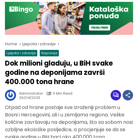
Home
Ljepota i zdravlje
Ljepota i zdravlje
Najnovije
Dok milioni gladuju, u BiH svake
godine na deponijama završi
400.000 tona hrane
Administrator
5 Min Read
26/04/2025
Otpad od hrane postaje sve izraženiji problem u
Bosni i Hercegovini, ali i u zemljama regiona. Velike
količine završavaju na deponijama, što sa sobom nosi
ozbiljne ekološke posljedice, a procjenjuje se da se
svake godine u BiH baci oko 400.000 tona.