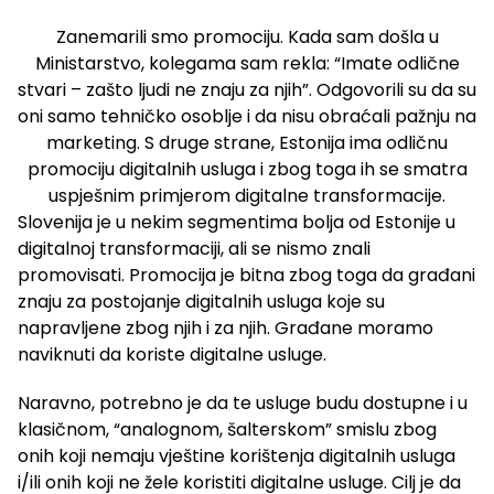
Zanemarili smo promociju. Kada sam došla u
Ministarstvo, kolegama sam rekla: “Imate odlične
stvari – zašto ljudi ne znaju za njih”. Odgovorili su da su
oni samo tehničko osoblje i da nisu obraćali pažnju na
marketing. S druge strane, Estonija ima odličnu
promociju digitalnih usluga i zbog toga ih se smatra
uspješnim primjerom digitalne transformacije.
Slovenija je u nekim segmentima bolja od Estonije u
digitalnoj transformaciji, ali se nismo znali
promovisati. Promocija je bitna zbog toga da građani
znaju za postojanje digitalnih usluga koje su
napravljene zbog njih i za njih. Građane moramo
naviknuti da koriste digitalne usluge.
Naravno, potrebno je da te usluge budu dostupne i u
klasičnom, “analognom, šalterskom” smislu zbog
onih koji nemaju vještine korištenja digitalnih usluga
i/ili onih koji ne žele koristiti digitalne usluge. Cilj je da