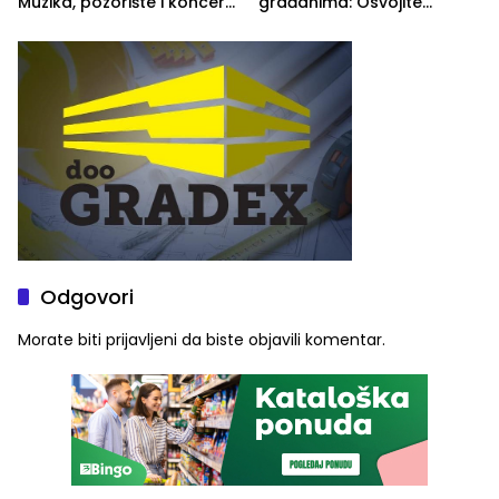
Muzika, pozorište i koncert
građanima: Osvojite
Stoje
ulaznice za koncert Petra
Graše
Odgovori
Morate biti
prijavljeni
da biste objavili komentar.