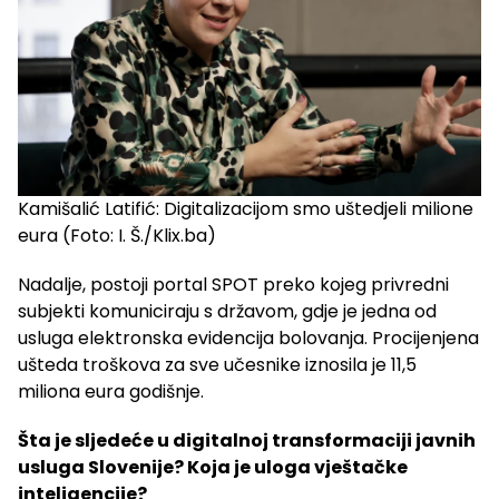
Kamišalić Latifić: Digitalizacijom smo uštedjeli milione
eura (Foto: I. Š./Klix.ba)
Nadalje, postoji portal SPOT preko kojeg privredni
subjekti komuniciraju s državom, gdje je jedna od
usluga elektronska evidencija bolovanja. Procijenjena
ušteda troškova za sve učesnike iznosila je 11,5
miliona eura godišnje.
Šta je sljedeće u digitalnoj transformaciji javnih
usluga Slovenije? Koja je uloga vještačke
inteligencije?