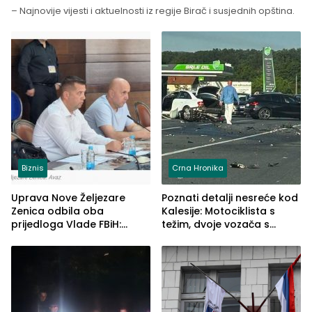
– Najnovije vijesti i aktuelnosti iz regije Birač i susjednih opština.
Biznis
Crna Hronika
Uprava Nove Željezare
Poznati detalji nesreće kod
Zenica odbila oba
Kalesije: Motociklista s
prijedloga Vlade FBiH:
težim, dvoje vozača s
Ustrajni da je stečaj jedino
lakšim povredama
rješenje