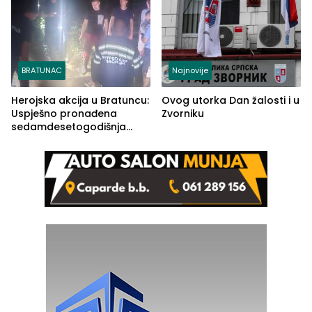
BRATUNAC
Najnovije
Herojska akcija u Bratuncu:
Ovog utorka Dan žalosti i u
Uspješno pronađena
Zvorniku
sedamdesetogodišnja
Ivanka Lazić, rodom iz
Kravice.