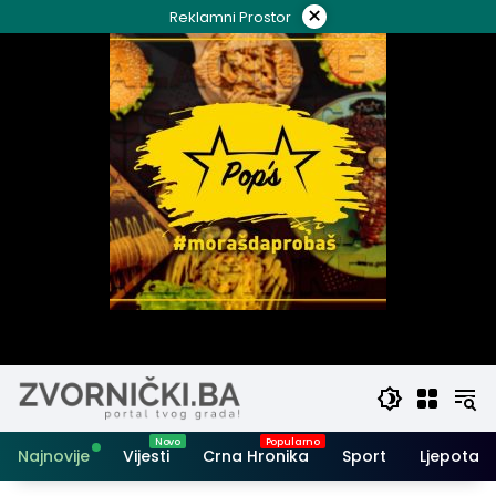
Skip
×
Reklamni Prostor
to
content
Najnovije
Vijesti
Crna Hronika
Sport
Ljepota i 