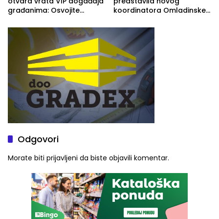
otvara vrata VIP događaja
predstavila novog
građanima: Osvojite
koordinatora Omladinske
ulaznice za koncert Petra
škole
Graše
Odgovori
Morate biti
prijavljeni
da biste objavili komentar.