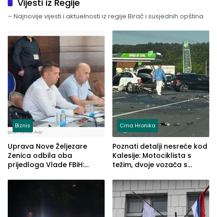
Vijesti iz Regije
– Najnovije vijesti i aktuelnosti iz regije Birač i susjednih opština.
Biznis
Crna Hronika
Uprava Nove Željezare
Poznati detalji nesreće kod
Zenica odbila oba
Kalesije: Motociklista s
prijedloga Vlade FBiH:
težim, dvoje vozača s
Ustrajni da je stečaj jedino
lakšim povredama
rješenje