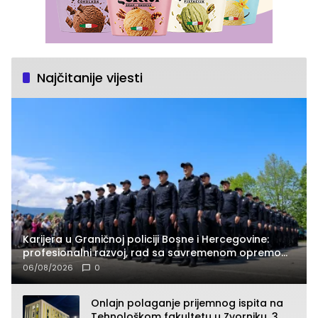
Najčitanije vijesti
Karijera u Graničnoj policiji Bosne i Hercegovine:
profesionalni razvoj, rad sa savremenom opremom
i služba građanima
06/08/2026
0
Onlajn polaganje prijemnog ispita na
Tehnološkom fakultetu u Zvorniku, 3.