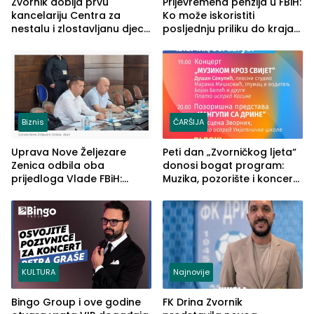
Zvornik dobija prvu
Prijevremena penzija u FBiH:
kancelariju Centra za
Ko može iskoristiti
nestalu i zlostavljanu djecu
posljednju priliku do kraja
u RS-u
2026. godine
Biznis
ČARŠIJA
Uprava Nove Željezare
Peti dan „Zvorničkog ljeta“
Zenica odbila oba
donosi bogat program:
prijedloga Vlade FBiH:
Muzika, pozorište i koncert
Ustrajni da je stečaj jedino
Stoje
rješenje
KULTURA
Najnovije
Bingo Group i ove godine
FK Drina Zvornik