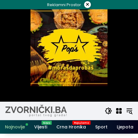
Skip
×
Reklamni Prostor
to
content
Najnovije
Vijesti
Crna Hronika
Sport
Ljepota i 