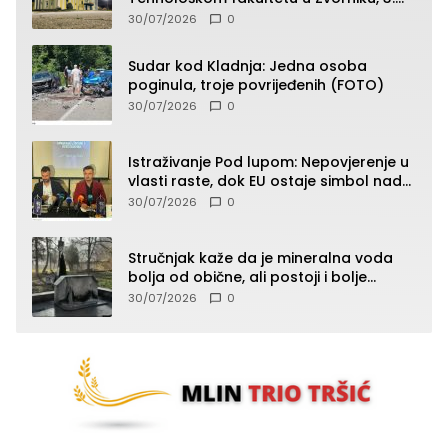
septembra u 9.00 časova
30/07/2026
0
Sudar kod Kladnja: Jedna osoba
poginula, troje povrijeđenih (FOTO)
30/07/2026
0
Istraživanje Pod lupom: Nepovjerenje u
vlasti raste, dok EU ostaje simbol nade
građana
30/07/2026
0
Stručnjak kaže da je mineralna voda
bolja od obične, ali postoji i bolje
rješenje
30/07/2026
0