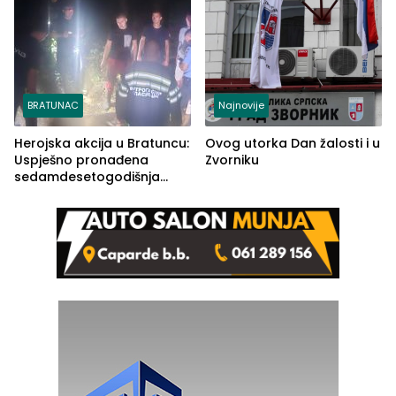
BRATUNAC
Najnovije
Herojska akcija u Bratuncu:
Ovog utorka Dan žalosti i u
Uspješno pronađena
Zvorniku
sedamdesetogodišnja
Ivanka Lazić, rodom iz
Kravice.