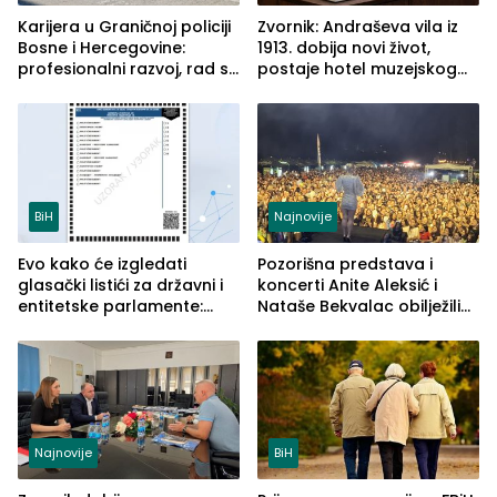
Karijera u Graničnoj policiji
Zvornik: Andraševa vila iz
Bosne i Hercegovine:
1913. dobija novi život,
profesionalni razvoj, rad sa
postaje hotel muzejskog
savremenom opremom i
tipa
služba građanima
BiH
Najnovije
Evo kako će izgledati
Pozorišna predstava i
glasački listići za državni i
koncerti Anite Aleksić i
entitetske parlamente:
Nataše Bekvalac obilježili
Najveće izmjene biće
četvrto veče Zvorničkog
vidljive na njima
ljeta (FOTO)
Najnovije
BiH