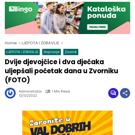
Home
LJEPOTA I ZDRAVLJE
LJEPOTA I ZDRAVLJE
Najnovije
Zvornik
Dvije djevojčice i dva dječaka
uljepšali početak dana u Zvorniku
(FOTO)
Administrator
1 Min Read
13/12/2022