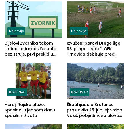
Najnovije
Najnovije
Dijelovi Zvornika tokom
Izvučeni parovi Druge lige
radne sedmice više puta
RS, grupa „Istok“: OFK
bez struje, prvi prekid u
Trnovica debituje pred
ponedjeljak
domaćim navijačima protiv
Drine HE
BRATUNAC
BRATUNAC
Heroji Rajske plaže:
Škobljijada u Bratuncu
Spasioci u jednom danu
proslavila 25. jubilej: Srđan
spasili tri života
Vasić pobjednik sa ulovom
od 2.040 grama (FOTO)