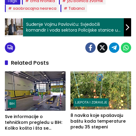
Tags:
crna hronika
jzu bolnica zvornik
saobracajna nesreca
Tabanci
Suđenje Vojinu Pavloviću: Svjedočili
komandir i vođa sektora Policijske stanice u
Bratuncu
Related Posts
LJEPOTA I ZDRAVLJE
BiH
8 navika koje spašavaju
Sve informacije o
baštu kada temperature
tehničkom pregledu u BiH:
pređu 35 stepeni
Koliko košta i šta se
pregleda