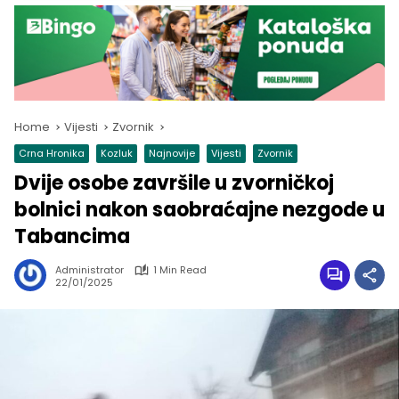
Home
Vijesti
Zvornik
Crna Hronika
Kozluk
Najnovije
Vijesti
Zvornik
Dvije osobe završile u zvorničkoj
bolnici nakon saobraćajne nezgode u
Tabancima
Administrator
1 Min Read
22/01/2025