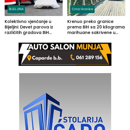
BIJELJINA
Crna Hronika
Kolektivno vjenčanje u
Krenuo preko granice
Bijeljini: Devet parova iz
prema BiH sa 20 kilograma
različitih gradova BiH
marihuane sakrivene u
izgovorilo sudbonosno da
automobilu