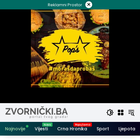
Skip
×
Reklamni Prostor
to
content
Najnovije
Vijesti
Crna Hronika
Sport
Ljepota i 