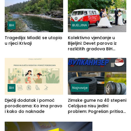
BiH
BIJELJINA
Tragedija: Mladić se utopio
Kolektivno vjenčanje u
u rijeci Krivaji
Bijeljini: Devet parova iz
različitih gradova BiH
izgovorilo sudbonosno da
BiH
Najnovije
Dječiji dodatak i pomoć
Zimske gume na 40 stepeni
porodicama: Ko ima pravo
Celzijusa nisu jedini
i kako do naknade
problem: Pogrešan pritisak
može biti mnogo opasniji