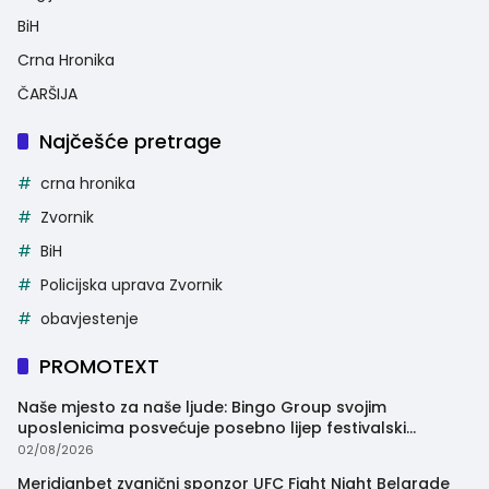
BiH
Crna Hronika
ČARŠIJA
Najčešće pretrage
crna hronika
Zvornik
BiH
Policijska uprava Zvornik
obavjestenje
PROMOTEXT
Naše mjesto za naše ljude: Bingo Group svojim
uposlenicima posvećuje posebno lijep festivalski
trenutak
02/08/2026
Meridianbet zvanični sponzor UFC Fight Night Belgrade