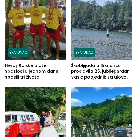
BRATUNAC
BRATUNAC
Heroji Rajske plaže:
Škobljijada u Bratuncu
Spasioci u jednom danu
proslavila 25. jubilej: Srđan
spasili tri života
Vasić pobjednik sa ulovom
od 2.040 grama (FOTO)