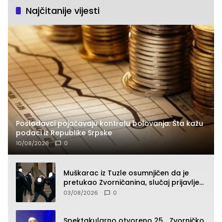
Najčitanije vijesti
Poslodavci pojačavaju kontrolu bolovanja: Šta kažu
podaci iz Republike Srpske
10/08/2026
0
Muškarac iz Tuzle osumnjičen da je
pretukao Zvorničanina, slučaj prijavljen
tužilaštvu
03/08/2026
0
Spektakularno otvoreno 25. „Zvorničko