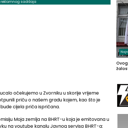
j reklamnog sadržaja
Najn
Ovog
žalost
r Bucalo očekujemo u Zvorniku u skorije vrijeme
potpunili priču o našem gradu kojem, kao što je
a bude cijela priča ispričana.
 emisiju Moja zemlja na BHRT-u koja je emitovana u
avku na youtube kanalu Javnog servisa BHRT-a: