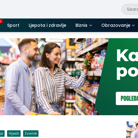
Sport
Ljepota i zdravlje
Biznis
Obrazovanje
ja
Vijesti
Zvornik