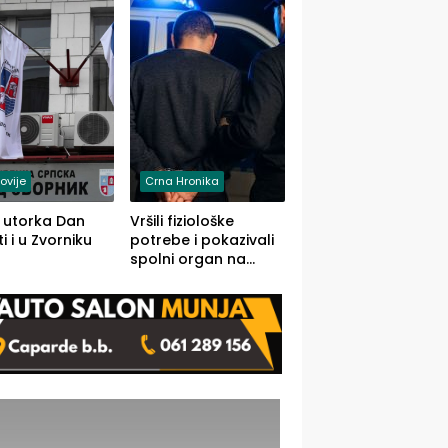
rodom iz Kravice.
ovije
Crna Hronika
 utorka Dan
Vršili fiziološke
i i u Zvorniku
potrebe i pokazivali
spolni organ na
javnom mjestu,
uslijedile kazne