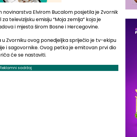
ovinarstva Elvirom Bucalom posjetila je Zvornik
za televizijsku emisiju “Moja zemlja” koja je
adova i mjesta širom Bosne i Hercegovine.
 Zvorniku ovog ponedjeljka spriječio je tv-ekipu
je i sagovornike. Ovog petka je emitovan prvi dio
riča će se nastaviti.
Reklamni sadržaj