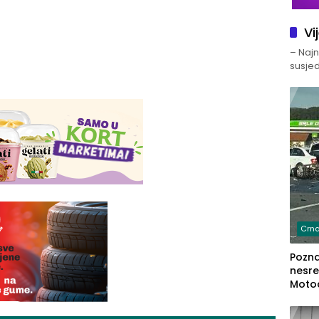
Vi
– Najno
susjed
Crna
Poznat
nesre
Motoc
dvoje
lakš