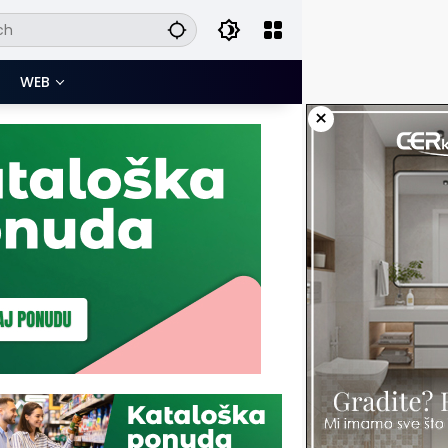
WEB
×