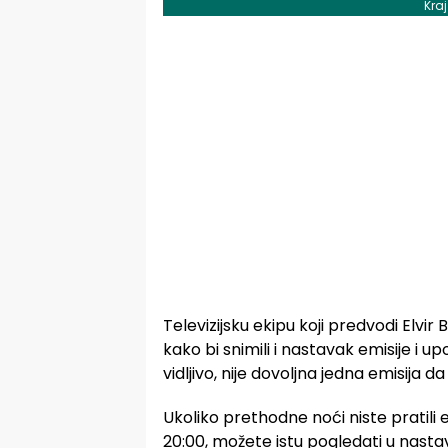
Kra
Televizijsku ekipu koji predvodi Elvi
kako bi snimili i nastavak emisije i u
vidljivo, nije dovoljna jedna emisija d
Ukoliko prethodne noći niste pratili
20:00, možete istu pogledati u nast