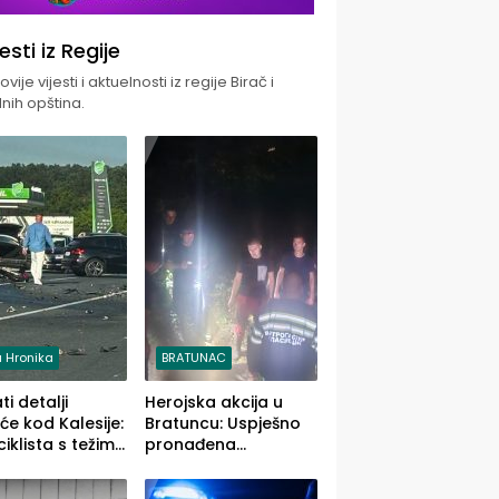
jesti iz Regije
vije vijesti i aktuelnosti iz regije Birač i
nih opština.
 Hronika
BRATUNAC
i detalji
Herojska akcija u
će kod Kalesije:
Bratuncu: Uspješno
iklista s težim,
pronađena
 vozača s
sedamdesetogodišnj
im povredama
a Ivanka Lazić,