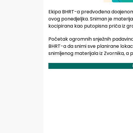
Ekipa BHRT-a predvođena doajenom n
ovog ponedjeljka. Sniman je materijal 
kocipirana kao putopisna priča iz gr
Početak ogromnih snježnih padavina u
BHRT-a da snimi sve planirane lokaci
snimljenog materijala iz Zvornika, a p