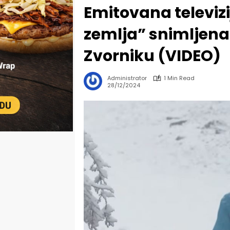
Emitovana televizi
zemlja” snimljen
Zvorniku (VIDEO)
Administrator
1 Min Read
28/12/2024