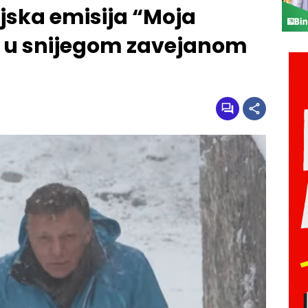
jska emisija “Moja
a u snijegom zavejanom